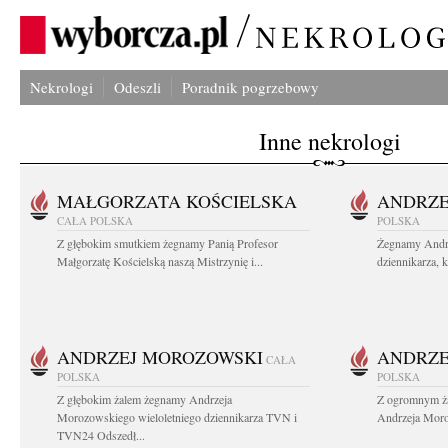
Nekrologi
Odeszli
Poradnik pogrzebowy
Inne nekrologi
MAŁGORZATA KOŚCIELSKA
ANDRZE
CAŁA POLSKA
POLSKA
Z głębokim smutkiem żegnamy Panią Profesor
Żegnamy Andr
Małgorzatę Kościelską naszą Mistrzynię i...
dziennikarza, 
ANDRZEJ MOROZOWSKI
ANDRZE
CAŁA
POLSKA
POLSKA
Z głębokim żalem żegnamy Andrzeja
Z ogromnym ża
Morozowskiego wieloletniego dziennikarza TVN i
Andrzeja Moro
TVN24 Odszedł...