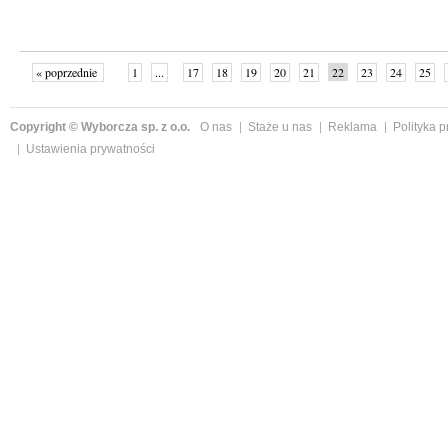
« poprzednie
1
...
17
18
19
20
21
22
23
24
25
»
Copyright © Wyborcza sp. z o.o.
O nas
Staże u nas
Reklama
Polityka 
Ustawienia prywatności