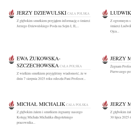
JERZY DZIEWULSKI
LUDWIK
CAŁA POLSKA
Z głębokim smutkiem przyjąłem informację o śmierci
Z ogromnym s
Jerzego Dziewulskiego Posła na Sejm I, II,...
śmierci Ludwi
Ojca...
EWA ŻUKOWSKA-
JERZY 
SZCZECHOWSKA
CAŁA POLSKA
Żegnam Profes
Pierwszego pol
Z wielkim smutkiem przyjęliśmy wiadomość, że w
dniu 7 sierpnia 2025 roku odeszła Pani Profesor...
MICHAŁ MICHALIK
JERZY 
CAŁA POLSKA
Z głębokim żalem i smutkiem żegnamy naszego
Z głębokim ża
Kolegę Michała Michalika długoletniego
30 lipca 2025 r
pracownika...