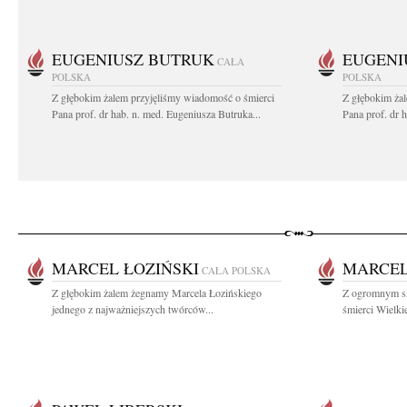
EUGENIUSZ BUTRUK
EUGENI
CAŁA
POLSKA
POLSKA
Z głębokim żalem przyjęliśmy wiadomość o śmierci
Z głębokim ża
Pana prof. dr hab. n. med. Eugeniusza Butruka...
Pana prof. dr 
MARCEL ŁOZIŃSKI
MARCEL
CAŁA POLSKA
Z głębokim żalem żegnamy Marcela Łozińskiego
Z ogromnym s
jednego z najważniejszych twórców...
śmierci Wielki