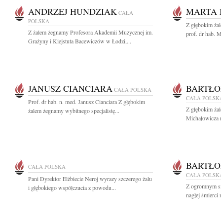
ANDRZEJ HUNDZIAK
MARTA 
CAŁA
POLSKA
Z głębokim ża
Z żalem żegnamy Profesora Akademii Muzycznej im.
prof. dr hab. 
Grażyny i Kiejstuta Bacewiczów w Łodzi,...
JANUSZ CIANCIARA
BARTŁO
CAŁA POLSKA
CAŁA POLSK
Prof. dr hab. n. med. Janusz Cianciara Z głębokim
Z głębokim żal
żalem żegnamy wybitnego specjalistę...
Michałowicza n
BARTŁO
CAŁA POLSKA
CAŁA POLSK
Pani Dyrektor Elżbiecie Neroj wyrazy szczerego żalu
Z ogromnym s
i głębokiego współczucia z powodu...
nagłej śmierci 