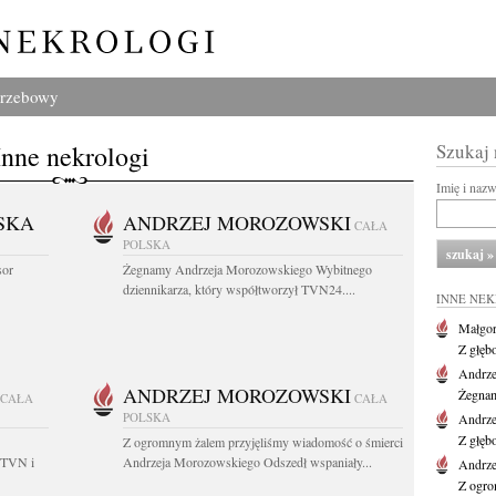
grzebowy
Inne nekrologi
Szukaj
Imię i naz
SKA
ANDRZEJ MOROZOWSKI
CAŁA
POLSKA
sor
Żegnamy Andrzeja Morozowskiego Wybitnego
dziennikarza, który współtworzył TVN24....
INNE NE
Małgor
Z głęb
Andrze
ANDRZEJ MOROZOWSKI
Żegnam
CAŁA
CAŁA
POLSKA
Andrze
Z głęb
Z ogromnym żalem przyjęliśmy wiadomość o śmierci
 TVN i
Andrzeja Morozowskiego Odszedł wspaniały...
Andrze
Z ogro