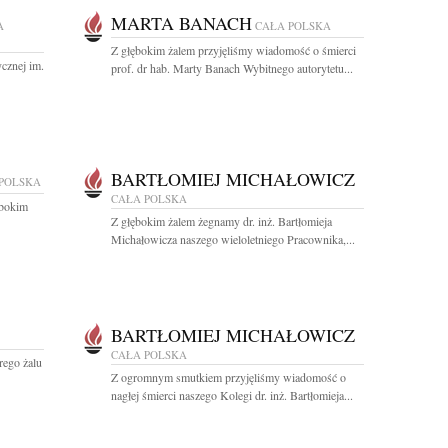
MARTA BANACH
A
CAŁA POLSKA
Z głębokim żalem przyjęliśmy wiadomość o śmierci
cznej im.
prof. dr hab. Marty Banach Wybitnego autorytetu...
BARTŁOMIEJ MICHAŁOWICZ
POLSKA
CAŁA POLSKA
ębokim
Z głębokim żalem żegnamy dr. inż. Bartłomieja
Michałowicza naszego wieloletniego Pracownika,...
BARTŁOMIEJ MICHAŁOWICZ
CAŁA POLSKA
rego żalu
Z ogromnym smutkiem przyjęliśmy wiadomość o
nagłej śmierci naszego Kolegi dr. inż. Bartłomieja...