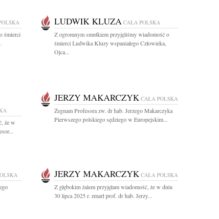
LUDWIK KLUZA
POLSKA
CAŁA POLSKA
o śmierci
Z ogromnym smutkiem przyjęliśmy wiadomość o
.
śmierci Ludwika Kluzy wspaniałego Człowieka,
Ojca...
JERZY MAKARCZYK
CAŁA POLSKA
SKA
Żegnam Profesora zw. dr hab. Jerzego Makarczyka
Pierwszego polskiego sędziego w Europejskim...
, że w
sor...
JERZY MAKARCZYK
POLSKA
CAŁA POLSKA
zego
Z głębokim żalem przyjęłam wiadomość, że w dniu
30 lipca 2025 r. zmarł prof. dr hab. Jerzy...