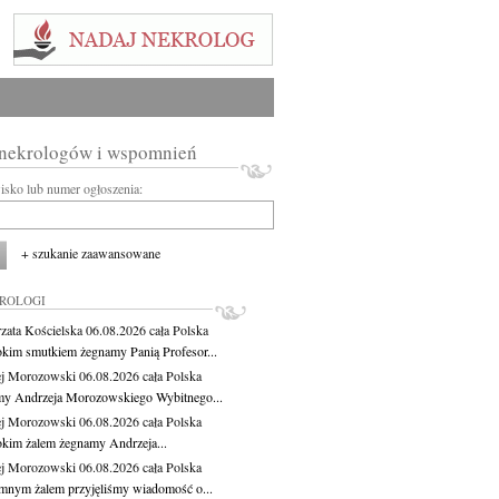
 nekrologów i wspomnień
wisko lub numer ogłoszenia:
+ szukanie zaawansowane
KROLOGI
zata Kościelska
06.08.2026
cała Polska
okim smutkiem żegnamy Panią Profesor...
j Morozowski
06.08.2026
cała Polska
y Andrzeja Morozowskiego Wybitnego...
j Morozowski
06.08.2026
cała Polska
okim żalem żegnamy Andrzeja...
j Morozowski
06.08.2026
cała Polska
mnym żalem przyjęliśmy wiadomość o...