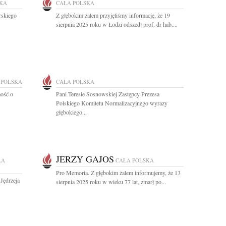
SKA
CAŁA POLSKA
rskiego
Z głębokim żalem przyjęliśmy informację, że 19
sierpnia 2025 roku w Łodzi odszedł prof. dr hab....
 POLSKA
CAŁA POLSKA
ość o
Pani Teresie Sosnowskiej Zastępcy Prezesa
Polskiego Komitetu Normalizacyjnego wyrazy
głębokiego...
JERZY GAJOS
ŁA
CAŁA POLSKA
Pro Memoria. Z głębokim żalem informujemy, że 13
Jędrzeja
sierpnia 2025 roku w wieku 77 lat, zmarł po...