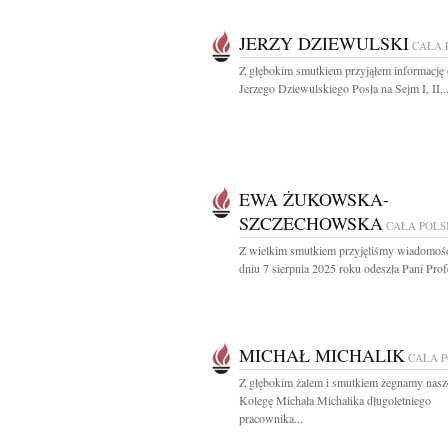
JERZY DZIEWULSKI
CAŁA 
Z głębokim smutkiem przyjąłem informację 
Jerzego Dziewulskiego Posła na Sejm I, II,..
EWA ŻUKOWSKA-
SZCZECHOWSKA
CAŁA POL
Z wielkim smutkiem przyjęliśmy wiadomość
dniu 7 sierpnia 2025 roku odeszła Pani Profe
MICHAŁ MICHALIK
CAŁA 
Z głębokim żalem i smutkiem żegnamy nas
Kolegę Michała Michalika długoletniego
pracownika...