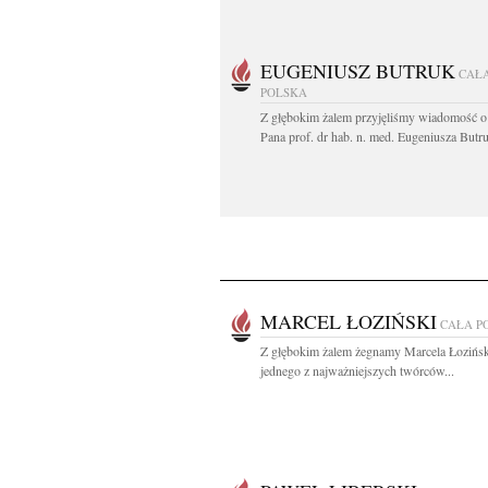
EUGENIUSZ BUTRUK
CAŁ
POLSKA
Z głębokim żalem przyjęliśmy wiadomość o
Pana prof. dr hab. n. med. Eugeniusza Butru
MARCEL ŁOZIŃSKI
CAŁA P
Z głębokim żalem żegnamy Marcela Łozińs
jednego z najważniejszych twórców...