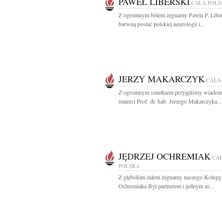
PAWEŁ LIBERSKI
CAŁA POL
Z ogromnym bólem żegnamy Pawła P. Libe
barwną postać polskiej neurologii i...
JERZY MAKARCZYK
CAŁA
Z ogromnym smutkiem przyjęliśmy wiadom
śmierci Prof. dr. hab. Jerzego Makarczyka...
JĘDRZEJ OCHREMIAK
CA
POLSKA
Z głębokim żalem żegnamy naszego Kolegę 
Ochremiaka Był partnerem i jednym ze...