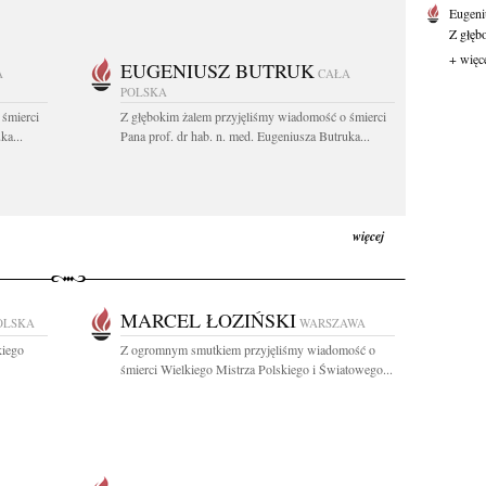
Eugeni
Z głęb
+ więc
EUGENIUSZ BUTRUK
A
CAŁA
POLSKA
 śmierci
Z głębokim żalem przyjęliśmy wiadomość o śmierci
ka...
Pana prof. dr hab. n. med. Eugeniusza Butruka...
więcej
MARCEL ŁOZIŃSKI
OLSKA
WARSZAWA
kiego
Z ogromnym smutkiem przyjęliśmy wiadomość o
śmierci Wielkiego Mistrza Polskiego i Światowego...