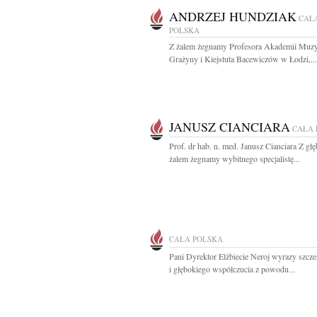
ANDRZEJ HUNDZIAK
CAŁ
POLSKA
Z żalem żegnamy Profesora Akademii Muzy
Grażyny i Kiejstuta Bacewiczów w Łodzi,...
JANUSZ CIANCIARA
CAŁA 
Prof. dr hab. n. med. Janusz Cianciara Z gł
żalem żegnamy wybitnego specjalistę...
CAŁA POLSKA
Pani Dyrektor Elżbiecie Neroj wyrazy szcze
i głębokiego współczucia z powodu...