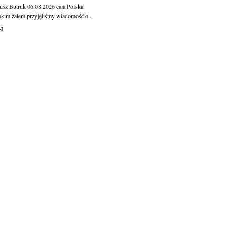
usz Butruk
06.08.2026
cała Polska
okim żalem przyjęliśmy wiadomość o...
ej