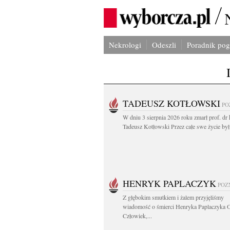
Nekrologi
Odeszli
Poradnik po
TADEUSZ KOTŁOWSKI
PO
W dniu 3 sierpnia 2026 roku zmarł prof. dr 
Tadeusz Kotłowski Przez całe swe życie był.
HENRYK PAPLACZYK
POZ
Z głębokim smutkiem i żalem przyjęliśmy
wiadomość o śmierci Henryka Paplaczyka 
Człowiek,...