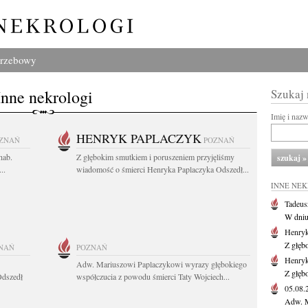
grzebowy
Inne nekrologi
Szukaj
Imię i naz
HENRYK PAPLACZYK
ZNAŃ
POZNAŃ
hab.
Z głębokim smutkiem i poruszeniem przyjęliśmy
..
wiadomość o śmierci Henryka Paplaczyka Odszedł...
INNE NE
Tadeus
W dniu 
Henryk
Z głęb
NAŃ
POZNAŃ
Henryk
Adw. Mariuszowi Paplaczykowi wyrazy głębokiego
Z głęb
Odszedł
współczucia z powodu śmierci Taty Wojciech...
05.08
Adw. M