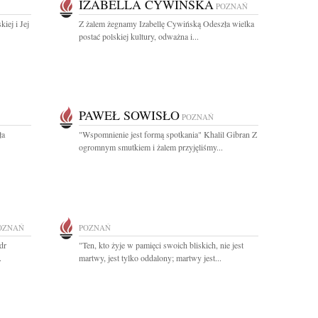
IZABELLA CYWIŃSKA
POZNAŃ
iej i Jej
Z żalem żegnamy Izabellę Cywińską Odeszła wielka
postać polskiej kultury, odważna i...
PAWEŁ SOWISŁO
POZNAŃ
ła
"Wspomnienie jest formą spotkania" Khalil Gibran Z
ogromnym smutkiem i żalem przyjęliśmy...
OZNAŃ
POZNAŃ
dr
"Ten, kto żyje w pamięci swoich bliskich, nie jest
.
martwy, jest tylko oddalony; martwy jest...