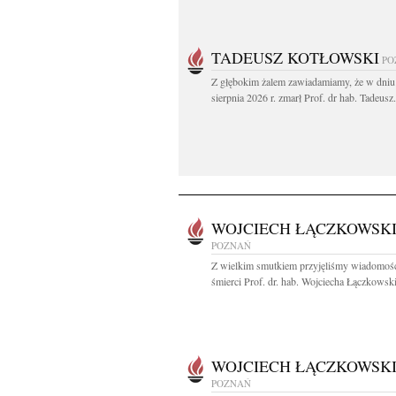
TADEUSZ KOTŁOWSKI
PO
Z głębokim żalem zawiadamiamy, że w dniu
sierpnia 2026 r. zmarł Prof. dr hab. Tadeusz.
WOJCIECH ŁĄCZKOWSK
POZNAŃ
Z wielkim smutkiem przyjęliśmy wiadomoś
śmierci Prof. dr. hab. Wojciecha Łączkowski
WOJCIECH ŁĄCZKOWSK
POZNAŃ