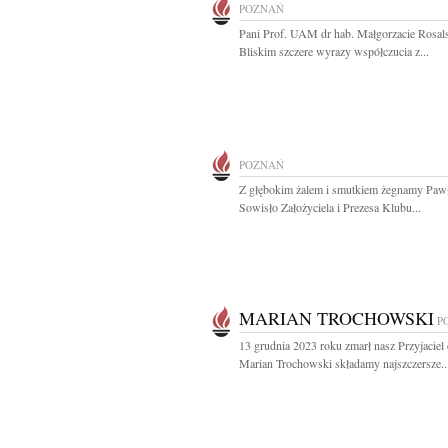
POZNAŃ
Pani Prof. UAM dr hab. Małgorzacie Rosalsk
Bliskim szczere wyrazy współczucia z...
POZNAŃ
Z głębokim żalem i smutkiem żegnamy Paw
Sowisło Założyciela i Prezesa Klubu...
MARIAN TROCHOWSKI
P
13 grudnia 2023 roku zmarł nasz Przyjaciel 
Marian Trochowski składamy najszczersze..