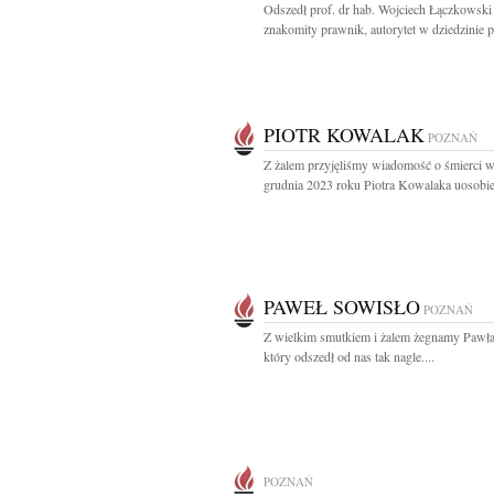
Odszedł prof. dr hab. Wojciech Łączkowski
znakomity prawnik, autorytet w dziedzinie p
PIOTR KOWALAK
POZNAŃ
Z żalem przyjęliśmy wiadomość o śmierci w
grudnia 2023 roku Piotra Kowalaka uosobien
PAWEŁ SOWISŁO
POZNAŃ
Z wielkim smutkiem i żalem żegnamy Pawł
który odszedł od nas tak nagle....
POZNAŃ