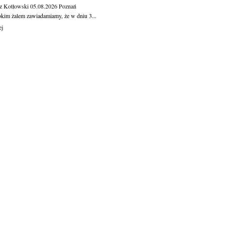
z Kotłowski
05.08.2026
Poznań
okim żalem zawiadamiamy, że w dniu 3...
ej