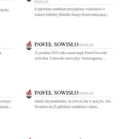
POZNAŃ
Z głębokim smutkiem przyjęliśmy wiadomość o
otuchy
śmierci Elżbiety Mizerki-Szmyt Przewodniczącej...
PAWEŁ SOWISŁO
POZNAŃ
a
22 grudnia 2023 roku zmarł nagle Paweł Sowisło
Adwokat. Człowiek niezwykły. Niezastąpiony....
PAWEŁ SOWISŁO
POZNAŃ
ecznego
śmierć tak punktualna, że zawsze nie w porę ks. Jan
ujemy...
Twardowski Z głębokim smutkiem i żalem...