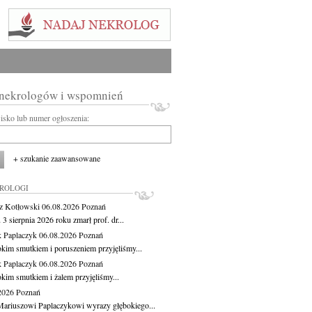
 nekrologów i wspomnień
wisko lub numer ogłoszenia:
+ szukanie zaawansowane
KROLOGI
z Kotłowski
06.08.2026
Poznań
3 sierpnia 2026 roku zmarł prof. dr...
 Paplaczyk
06.08.2026
Poznań
okim smutkiem i poruszeniem przyjęliśmy...
 Paplaczyk
06.08.2026
Poznań
okim smutkiem i żalem przyjęliśmy...
.2026
Poznań
ariuszowi Paplaczykowi wyrazy głębokiego...