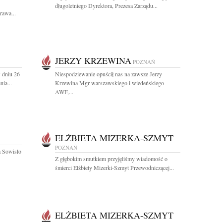
długoletniego Dyrektora, Prezesa Zarządu...
rawa...
JERZY KRZEWINA
POZNAŃ
 dniu 26
Niespodziewanie opuścił nas na zawsze Jerzy
ia...
Krzewina Mgr warszawskiego i wiedeńskiego
AWF,...
ELŻBIETA MIZERKA-SZMYT
POZNAŃ
a Sowisło
Z głębokim smutkiem przyjęliśmy wiadomość o
śmierci Elżbiety Mizerki-Szmyt Przewodniczącej...
ELŻBIETA MIZERKA-SZMYT