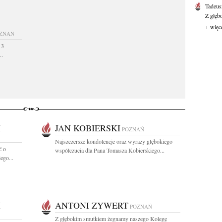
Tadeus
Z głęb
+ więc
ZNAŃ
 3
..
I
JAN KOBIERSKI
POZNAŃ
Najszczersze kondolencje oraz wyrazy głębokiego
ć o
współczucia dla Pana Tomasza Kobierskiego...
ego...
I
ANTONI ZYWERT
POZNAŃ
Z głębokim smutkiem żegnamy naszego Kolegę