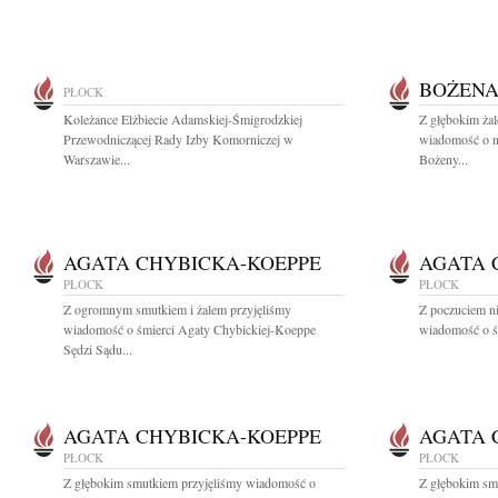
BOŻENA
PŁOCK
Koleżance Elżbiecie Adamskiej-Śmigrodzkiej
Z głębokim żal
Przewodniczącej Rady Izby Komorniczej w
wiadomość o n
Warszawie...
Bożeny...
AGATA CHYBICKA-KOEPPE
AGATA 
PŁOCK
PŁOCK
Z ogromnym smutkiem i żalem przyjęliśmy
Z poczuciem n
wiadomość o śmierci Agaty Chybickiej-Koeppe
wiadomość o ś
Sędzi Sądu...
AGATA CHYBICKA-KOEPPE
AGATA 
PŁOCK
PŁOCK
Z głębokim smutkiem przyjęliśmy wiadomość o
Z głębokim sm