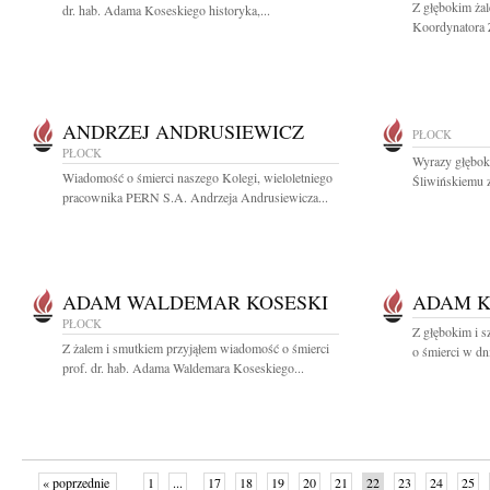
Z głębokim ża
dr. hab. Adama Koseskiego historyka,...
Koordynatora 
ANDRZEJ ANDRUSIEWICZ
PŁOCK
PŁOCK
Wyrazy głębok
Wiadomość o śmierci naszego Kolegi, wieloletniego
Śliwińskiemu z
pracownika PERN S.A. Andrzeja Andrusiewicza...
ADAM WALDEMAR KOSESKI
ADAM K
PŁOCK
Z głębokim i 
Z żalem i smutkiem przyjąłem wiadomość o śmierci
o śmierci w dn
prof. dr. hab. Adama Waldemara Koseskiego...
« poprzednie
1
...
17
18
19
20
21
22
23
24
25