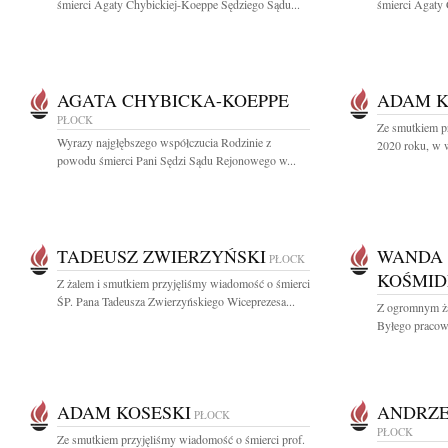
śmierci Agaty Chybickiej-Koeppe Sędziego Sądu...
śmierci Agaty 
AGATA CHYBICKA-KOEPPE
ADAM K
PŁOCK
Ze smutkiem p
Wyrazy najgłębszego współczucia Rodzinie z
2020 roku, w wi
powodu śmierci Pani Sędzi Sądu Rejonowego w...
TADEUSZ ZWIERZYŃSKI
WANDA
PŁOCK
KOŚMID
Z żalem i smutkiem przyjęliśmy wiadomość o śmierci
ŚP. Pana Tadeusza Zwierzyńskiego Wiceprezesa...
Z ogromnym ż
Byłego pracown
ADAM KOSESKI
ANDRZE
PŁOCK
PŁOCK
Ze smutkiem przyjęliśmy wiadomość o śmierci prof.