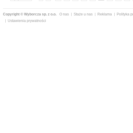
»
Copyright © Wyborcza sp. z o.o.
O nas
Staże u nas
Reklama
Polityka 
Ustawienia prywatności