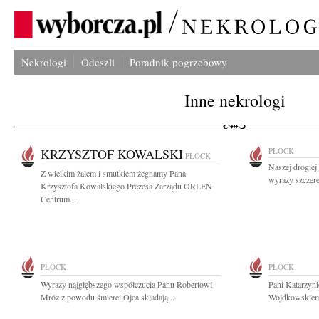
Nekrologi
Odeszli
Poradnik pogrzebowy
Inne nekrologi
KRZYSZTOF KOWALSKI
PŁOCK
PŁOCK
Naszej drogie
Z wielkim żalem i smutkiem żegnamy Pana
wyrazy szczere
Krzysztofa Kowalskiego Prezesa Zarządu ORLEN
Centrum...
PŁOCK
PŁOCK
Wyrazy najgłębszego współczucia Panu Robertowi
Pani Katarzyn
Mróz z powodu śmierci Ojca składają...
Wojdkowskiemu