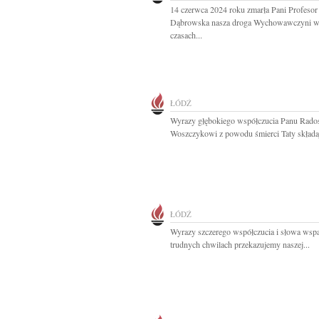
14 czerwca 2024 roku zmarła Pani Profesor
Dąbrowska nasza droga Wychowawczyni 
czasach...
ŁÓDŹ
Wyrazy głębokiego współczucia Panu Rad
Woszczykowi z powodu śmierci Taty składaj
ŁÓDŹ
Wyrazy szczerego współczucia i słowa wsp
trudnych chwilach przekazujemy naszej...