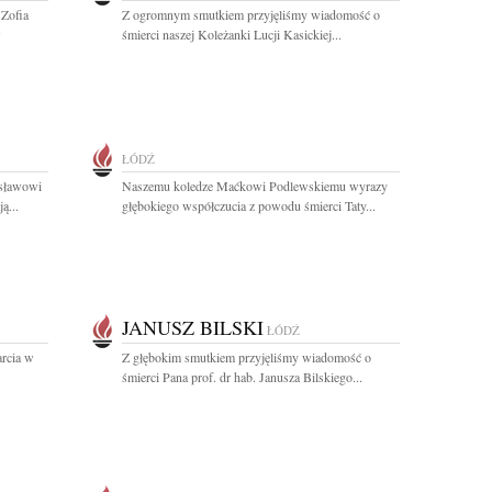
 Zofia
Z ogromnym smutkiem przyjęliśmy wiadomość o
w
śmierci naszej Koleżanki Lucji Kasickiej...
ŁÓDŹ
osławowi
Naszemu koledze Maćkowi Podlewskiemu wyrazy
ą...
głębokiego współczucia z powodu śmierci Taty...
JANUSZ BILSKI
ŁÓDŹ
arcia w
Z głębokim smutkiem przyjęliśmy wiadomość o
śmierci Pana prof. dr hab. Janusza Bilskiego...