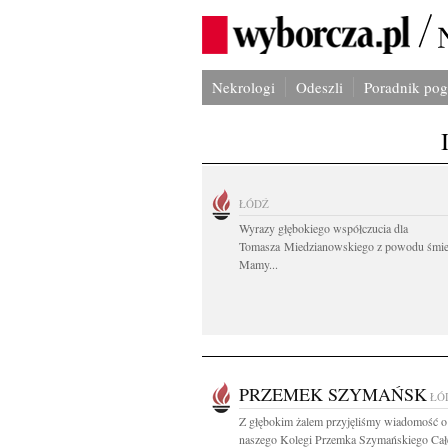
Nekrologi
Odeszli
Poradnik po
ŁÓDŹ
Wyrazy głębokiego współczucia dla
Tomasza Miedzianowskiego z powodu śmie
Mamy...
PRZEMEK SZYMAŃSK
ŁÓ
Z głębokim żalem przyjęliśmy wiadomość o
naszego Kolegi Przemka Szymańskiego Całe