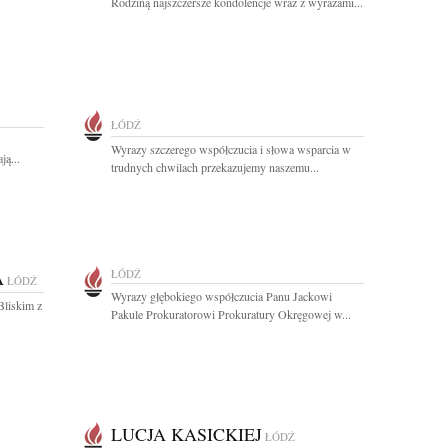
Rodziną najszczersze kondolencje wraz z wyrazami...
ŁÓDŹ
Wyrazy szczerego współczucia i słowa wsparcia w
ą...
trudnych chwilach przekazujemy naszemu...
A
ŁÓDŹ
ŁÓDŹ
Wyrazy głębokiego współczucia Panu Jackowi
Bliskim z
Pakule Prokuratorowi Prokuratury Okręgowej w...
LUCJA KASICKIEJ
ŁÓDŹ