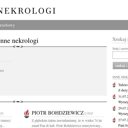
grzebowy
Inne nekrologi
Szukaj
Imię i naz
rci
INNE NE
Tadeus
Z duży
31.07
Wyrazy
29.07
PIOTR BOHDZIEWICZ
DŹ
ŁÓDŹ
Wyrazy
27.07
 śmierci
Z głębokim żalem zawiadamiamy, że w wieku 74 lat
Pani J
j...
zmarł Pan dr hab. Piotr Bohdziewicz emerytowany...