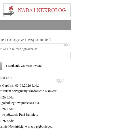
 nekrologów i wspomnień
wisko lub numer ogłoszenia:
+ szukanie zaawansowane
KROLOGI
z Gapiński
03.08.2026
Łódź
m żalem przyjęliśmy wiadomość o śmierci...
.2026
Łódź
 głębokiego współczucia dla...
.2026
Łódź
 współczucia Pani Janinie...
.2026
Łódź
oannie Nowińskiej wyrazy głębokiego...