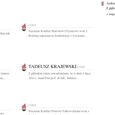
Andrze
Z głęb
+ więc
ŁÓDŹ
Naszemu Koledze Marcinowi Frynasowi wraz z
 Marczak
Rodziną najszczersze kondolencje z wyrazami...
TADEUSZ KRAJEWSKI
ŁÓDŹ
 śmierci
Z głębokim żalem zawiadamiamy, że w dniu 4 lipca
my...
2024 r. zmarł Pan prof. dr hab. Tadeusz...
ŁÓDŹ
Naszemu Koledze Piotrowi Falkowskiemu wraz z
owi