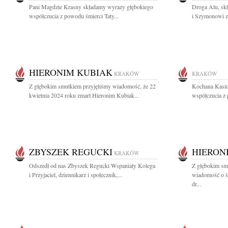
Pani Magdzie Krasny składamy wyrazy głębokiego
Droga Alu, skł
współczucia z powodu śmierci Taty...
i Szymonowi z
HIERONIM KUBIAK
KRAKÓW
KRAKÓW
Z głębokim smutkiem przyjęliśmy wiadomość, że 22
Kochana Kasiu
kwietnia 2024 roku zmarł Hieronim Kubiak...
współczucia z 
ZBYSZEK REGUCKI
HIERON
KRAKÓW
Odszedł od nas Zbyszek Regucki Wspaniały Kolega
Z głębokim sm
i Przyjaciel, dziennikarz i społecznik,...
wiadomość o śm
dr...