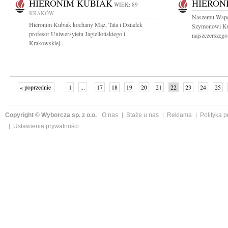
HIERONIM KUBIAK
HIERON
WIEK: 89
KRAKÓW
Naszemu Wspó
Hieronim Kubiak kochany Mąż, Tata i Dziadek
Szymonowi Ku
profesor Uniwersytetu Jagiellońskiego i
najszczerszego.
Krakowskiej...
« poprzednie
1
...
17
18
19
20
21
22
23
24
25
»
Copyright © Wyborcza sp. z o.o.
O nas
Staże u nas
Reklama
Polityka 
Ustawienia prywatności