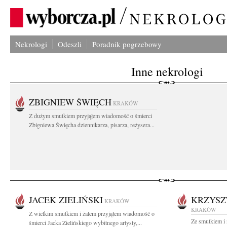
Nekrologi
Odeszli
Poradnik pogrzebowy
Inne nekrologi
ZBIGNIEW ŚWIĘCH
KRAKÓW
Z dużym smutkiem przyjąłem wiadomość o śmierci
Zbigniewa Święcha dziennikarza, pisarza, reżysera...
JACEK ZIELIŃSKI
KRZYSZ
KRAKÓW
KRAKÓW
Z wielkim smutkiem i żalem przyjąłem wiadomość o
Ze smutkiem i
śmierci Jacka Zielińskiego wybitnego artysty,...