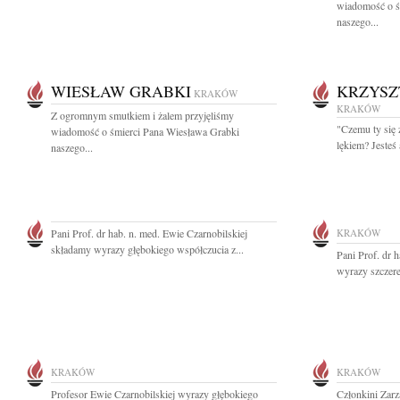
wiadomość o ś
naszego...
WIESŁAW GRABKI
KRZYSZ
KRAKÓW
KRAKÓW
Z ogromnym smutkiem i żalem przyjęliśmy
"Czemu ty się 
wiadomość o śmierci Pana Wiesława Grabki
lękiem? Jesteś
naszego...
Pani Prof. dr hab. n. med. Ewie Czarnobilskiej
KRAKÓW
składamy wyrazy głębokiego współczucia z...
Pani Prof. dr 
wyrazy szczere
KRAKÓW
KRAKÓW
Profesor Ewie Czarnobilskiej wyrazy głębokiego
Członkini Zar