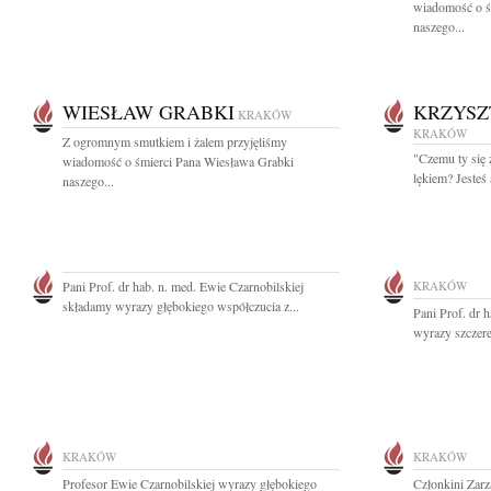
wiadomość o ś
naszego...
WIESŁAW GRABKI
KRZYSZ
KRAKÓW
KRAKÓW
Z ogromnym smutkiem i żalem przyjęliśmy
"Czemu ty się 
wiadomość o śmierci Pana Wiesława Grabki
lękiem? Jesteś
naszego...
Pani Prof. dr hab. n. med. Ewie Czarnobilskiej
KRAKÓW
składamy wyrazy głębokiego współczucia z...
Pani Prof. dr 
wyrazy szczere
KRAKÓW
KRAKÓW
Profesor Ewie Czarnobilskiej wyrazy głębokiego
Członkini Zar