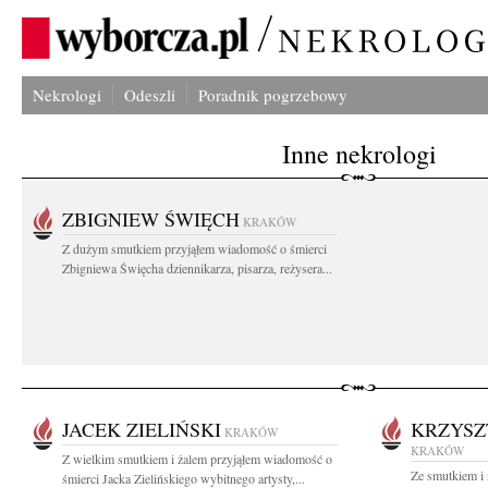
Nekrologi
Odeszli
Poradnik pogrzebowy
Inne nekrologi
ZBIGNIEW ŚWIĘCH
KRAKÓW
Z dużym smutkiem przyjąłem wiadomość o śmierci
Zbigniewa Święcha dziennikarza, pisarza, reżysera...
JACEK ZIELIŃSKI
KRZYSZ
KRAKÓW
KRAKÓW
Z wielkim smutkiem i żalem przyjąłem wiadomość o
Ze smutkiem i
śmierci Jacka Zielińskiego wybitnego artysty,...