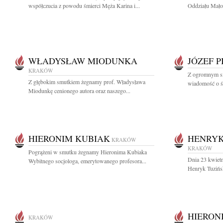
współczucia z powodu śmierci Męża Karina i...
Oddziału Małop
WŁADYSŁAW MIODUNKA
JÓZEF 
KRAKÓW
Z ogromnym sm
Z głębokim smutkiem żegnamy prof. Władysława
wiadomość o śm
Miodunkę cenionego autora oraz naszego...
HIERONIM KUBIAK
HENRYK
KRAKÓW
KRAKÓW
Pogrążeni w smutku żegnamy Hieronima Kubiaka
Dnia 23 kwietn
Wybitnego socjologa, emerytowanego profesora...
Henryk Tuzińsk
HIERON
KRAKÓW