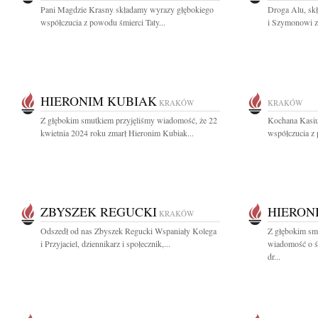
Pani Magdzie Krasny składamy wyrazy głębokiego
Droga Alu, skł
współczucia z powodu śmierci Taty...
i Szymonowi z
HIERONIM KUBIAK
KRAKÓW
KRAKÓW
Z głębokim smutkiem przyjęliśmy wiadomość, że 22
Kochana Kasiu
kwietnia 2024 roku zmarł Hieronim Kubiak...
współczucia z 
ZBYSZEK REGUCKI
HIERON
KRAKÓW
Odszedł od nas Zbyszek Regucki Wspaniały Kolega
Z głębokim sm
i Przyjaciel, dziennikarz i społecznik,...
wiadomość o śm
dr...