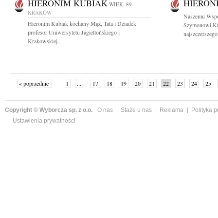
HIERONIM KUBIAK
HIERON
WIEK: 89
KRAKÓW
Naszemu Wspó
Hieronim Kubiak kochany Mąż, Tata i Dziadek
Szymonowi Ku
profesor Uniwersytetu Jagiellońskiego i
najszczerszego.
Krakowskiej...
« poprzednie
1
...
17
18
19
20
21
22
23
24
25
»
Copyright © Wyborcza sp. z o.o.
O nas
Staże u nas
Reklama
Polityka 
Ustawienia prywatności