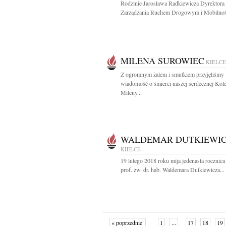
Rodzinie Jarosława Radkiewicza Dyrektora
Zarządzania Ruchem Drogowym i Mobilnośc
MILENA SUROWIEC
KIELCE
Z ogromnym żalem i smutkiem przyjęliśmy
wiadomość o śmierci naszej serdecznej Kol
Mileny...
WALDEMAR DUTKIEWI
KIELCE
19 lutego 2018 roku mija jedenasta rocznica
prof. zw. dr. hab. Waldemara Dutkiewicza...
« poprzednie
1
...
17
18
19