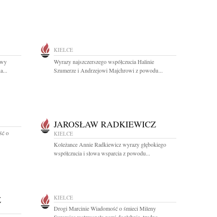
KIELCE
Ewy
Wyrazy najszczerszego współczucia Halinie
a...
Szumerze i Andrzejowi Majchrowi z powodu...
JAROSŁAW RADKIEWICZ
ść o
KIELCE
Koleżance Annie Radkiewicz wyrazy głębokiego
współczucia i słowa wsparcia z powodu...
Z
KIELCE
Drogi Marcinie Wiadomość o śmieci Mileny