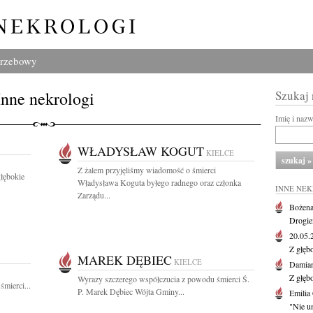
grzebowy
Inne nekrologi
Szukaj
Imię i naz
WŁADYSŁAW KOGUT
KIELCE
Z żalem przyjęliśmy wiadomość o śmierci
głębokie
Władysława Koguta byłego radnego oraz członka
INNE NE
Zarządu...
Bożena
Drogie
20.05
Z głęb
MAREK DĘBIEC
KIELCE
Damian
Z głęb
Wyrazy szczerego współczucia z powodu śmierci Ś.
mierci...
P. Marek Dębiec Wójta Gminy...
Emilia
"Nie um