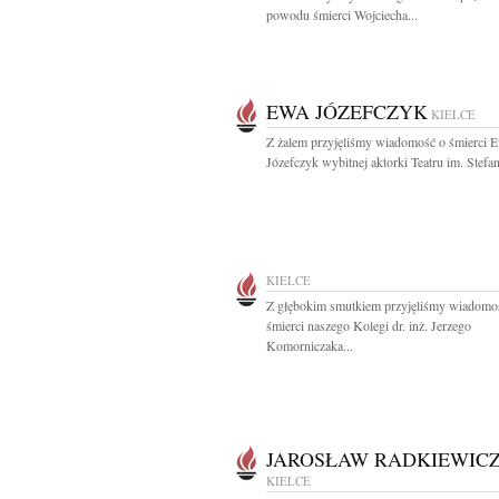
powodu śmierci Wojciecha...
EWA JÓZEFCZYK
KIELCE
Z żalem przyjęliśmy wiadomość o śmierci 
Józefczyk wybitnej aktorki Teatru im. Stefan
KIELCE
Z głębokim smutkiem przyjęliśmy wiadomo
śmierci naszego Kolegi dr. inż. Jerzego
Komorniczaka...
JAROSŁAW RADKIEWIC
KIELCE