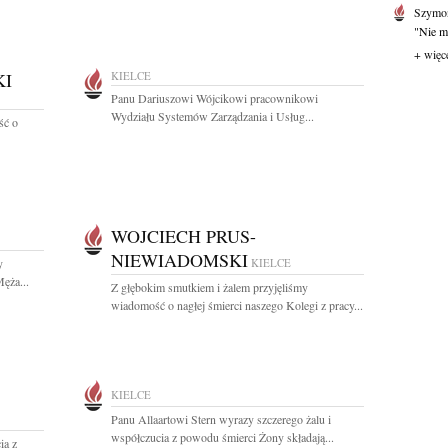
Szymo
"Nie mi
+ więc
KI
KIELCE
Panu Dariuszowi Wójcikowi pracownikowi
Wydziału Systemów Zarządzania i Usług...
ść o
WOJCIECH PRUS-
NIEWIADOMSKI
y
KIELCE
ęża...
Z głębokim smutkiem i żalem przyjęliśmy
wiadomość o nagłej śmierci naszego Kolegi z pracy...
KIELCE
Panu Allaartowi Stern wyrazy szczerego żalu i
współczucia z powodu śmierci Żony składają...
ia z