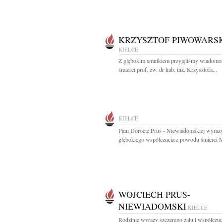
KRZYSZTOF PIWOWARS
KIELCE
Z głębokim smutkiem przyjęliśmy wiadomo
śmierci prof. zw. dr hab. inż. Krzysztofa...
KIELCE
Pani Dorocie Prus - Niewiadomskiej wyraz
głębokiego współczucia z powodu śmierci M
WOJCIECH PRUS-
NIEWIADOMSKI
KIELCE
Rodzinie wyrazy szczerego żalu i współczuc