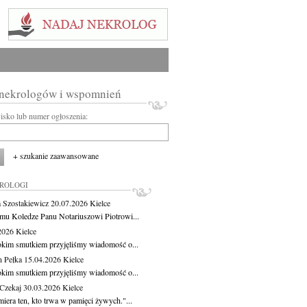
 nekrologów i wspomnień
wisko lub numer ogłoszenia:
+ szukanie zaawansowane
KROLOGI
 Szostakiewicz
20.07.2026
Kielce
mu Koledze Panu Notariuszowi Piotrowi...
.2026
Kielce
okim smutkiem przyjęliśmy wiadomość o...
 Pełka
15.04.2026
Kielce
okim smutkiem przyjęliśmy wiadomość o...
 Czekaj
30.03.2026
Kielce
iera ten, kto trwa w pamięci żywych."...