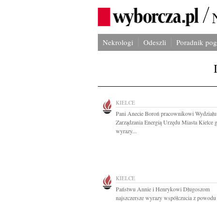
Nekrologi
Odeszli
Poradnik po
KIELCE
Pani Anecie Boroń pracownikowi Wydziału
Zarządzania Energią Urzędu Miasta Kielce 
wyrazy...
KIELCE
Państwu Annie i Henrykowi Długoszom
najszczersze wyrazy współczucia z powodu ś