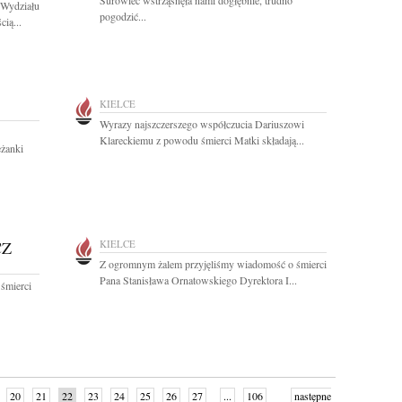
Surowiec wstrząsnęła nami dogłębnie, trudno
 Wydziału
pogodzić...
ią...
KIELCE
Wyrazy najszczerszego współczucia Dariuszowi
Klareckiemu z powodu śmierci Matki składają...
eżanki
CZ
KIELCE
Z ogromnym żalem przyjęliśmy wiadomość o śmierci
Pana Stanisława Ornatowskiego Dyrektora I...
 śmierci
20
21
22
23
24
25
26
27
...
106
następne