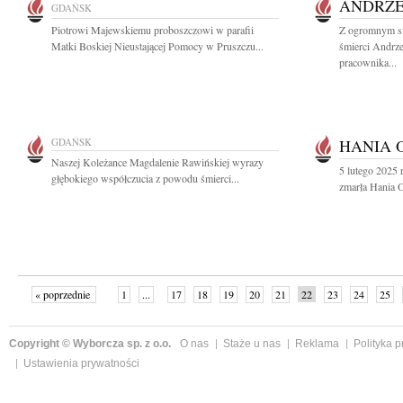
ANDRZE
GDAŃSK
Piotrowi Majewskiemu proboszczowi w parafii
Z ogromnym s
Matki Boskiej Nieustającej Pomocy w Pruszczu...
śmierci Andrze
pracownika...
GDAŃSK
HANIA 
Naszej Koleżance Magdalenie Rawińskiej wyrazy
5 lutego 2025 
głębokiego współczucia z powodu śmierci...
zmarła Hania 
« poprzednie
1
...
17
18
19
20
21
22
23
24
25
»
Copyright © Wyborcza sp. z o.o.
O nas
Staże u nas
Reklama
Polityka 
Ustawienia prywatności