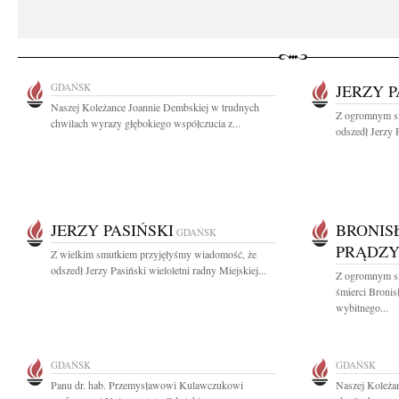
GDAŃSK
JERZY P
Naszej Koleżance Joannie Dembskiej w trudnych
Z ogromnym sm
chwilach wyrazy głębokiego współczucia z...
odszedł Jerzy P
JERZY PASIŃSKI
BRONIS
GDAŃSK
PRĄDZY
Z wielkim smutkiem przyjęłyśmy wiadomość, że
odszedł Jerzy Pasiński wieloletni radny Miejskiej...
Z ogromnym s
śmierci Broni
wybitnego...
GDAŃSK
GDAŃSK
Panu dr. hab. Przemysławowi Kulawczukowi
Naszej Koleżan