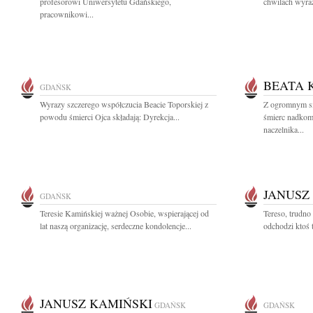
profesorowi Uniwersytetu Gdańskiego,
chwilach wyraz
pracownikowi...
BEATA 
GDAŃSK
Wyrazy szczerego współczucia Beacie Toporskiej z
Z ogromnym s
powodu śmierci Ojca składają: Dyrekcja...
śmierc nadkom
naczelnika...
JANUSZ
GDAŃSK
Teresie Kamińskiej ważnej Osobie, wspierającej od
Tereso, trudno
lat naszą organizację, serdeczne kondolencje...
odchodzi ktoś t
JANUSZ KAMIŃSKI
GDAŃSK
GDAŃSK