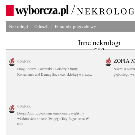
Nekrologi
Odeszli
Poradnik pogrzebowy
Inne nekrologi
ZOFIA 
GDAŃSK
Drogi Piotrze Koleżanki i Koledzy z firmy
Naszej Koleża
Konecranes and Demag Sp. z o.o. składają wyrazy...
głębokiego wspó
GDAŃSK
Droga Aniu, z głębokim smutkiem przyjęliśmy
wiadomość o śmierci Twojego Taty Eugeniusza W
tych...