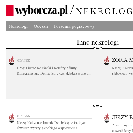
Nekrologi
Odeszli
Poradnik pogrzebowy
Inne nekrologi
ZOFIA 
GDAŃSK
Drogi Piotrze Koleżanki i Koledzy z firmy
Naszej Koleża
Konecranes and Demag Sp. z o.o. składają wyrazy...
głębokiego wspó
GDAŃSK
JERZY P
Naszej Koleżance Joannie Dembskiej w trudnych
Z ogromnym sm
chwilach wyrazy głębokiego współczucia z...
odszedł Jerzy P