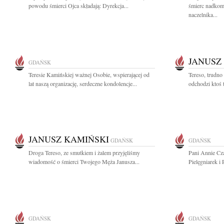
powodu śmierci Ojca składają: Dyrekcja...
śmierc nadkom
naczelnika...
JANUSZ
GDAŃSK
Teresie Kamińskiej ważnej Osobie, wspierającej od
Tereso, trudno
lat naszą organizację, serdeczne kondolencje...
odchodzi ktoś t
JANUSZ KAMIŃSKI
GDAŃSK
GDAŃSK
Droga Tereso, ze smutkiem i żalem przyjęliśmy
Pani Annie Cz
wiadomość o śmierci Twojego Męża Janusza...
Pielęgniarek i
GDAŃSK
GDAŃSK