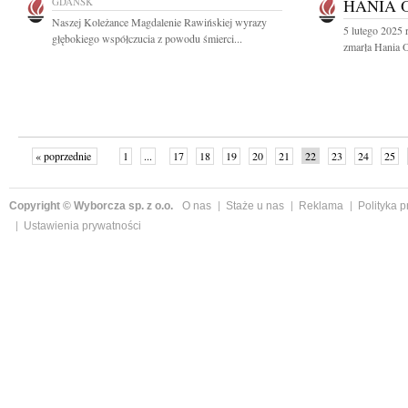
GDAŃSK
HANIA 
Naszej Koleżance Magdalenie Rawińskiej wyrazy
5 lutego 2025 
głębokiego współczucia z powodu śmierci...
zmarła Hania 
« poprzednie
1
...
17
18
19
20
21
22
23
24
25
»
Copyright © Wyborcza sp. z o.o.
O nas
Staże u nas
Reklama
Polityka 
Ustawienia prywatności