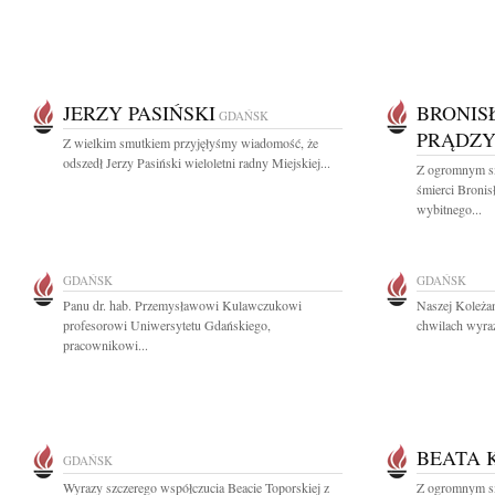
JERZY PASIŃSKI
BRONIS
GDAŃSK
PRĄDZY
Z wielkim smutkiem przyjęłyśmy wiadomość, że
odszedł Jerzy Pasiński wieloletni radny Miejskiej...
Z ogromnym s
śmierci Broni
wybitnego...
GDAŃSK
GDAŃSK
Panu dr. hab. Przemysławowi Kulawczukowi
Naszej Koleżan
profesorowi Uniwersytetu Gdańskiego,
chwilach wyraz
pracownikowi...
BEATA 
GDAŃSK
Wyrazy szczerego współczucia Beacie Toporskiej z
Z ogromnym s