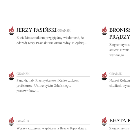
JERZY PASIŃSKI
BRONIS
GDAŃSK
PRĄDZY
Z wielkim smutkiem przyjęłyśmy wiadomość, że
odszedł Jerzy Pasiński wieloletni radny Miejskiej...
Z ogromnym s
śmierci Broni
wybitnego...
GDAŃSK
GDAŃSK
Panu dr. hab. Przemysławowi Kulawczukowi
Naszej Koleżan
profesorowi Uniwersytetu Gdańskiego,
chwilach wyraz
pracownikowi...
BEATA 
GDAŃSK
Wyrazy szczerego współczucia Beacie Toporskiej z
Z ogromnym s