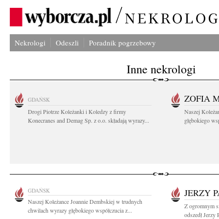
Nekrologi
Odeszli
Poradnik pogrzebowy
Inne nekrologi
ZOFIA 
GDAŃSK
Drogi Piotrze Koleżanki i Koledzy z firmy
Naszej Koleża
Konecranes and Demag Sp. z o.o. składają wyrazy...
głębokiego wspó
GDAŃSK
JERZY P
Naszej Koleżance Joannie Dembskiej w trudnych
Z ogromnym sm
chwilach wyrazy głębokiego współczucia z...
odszedł Jerzy P