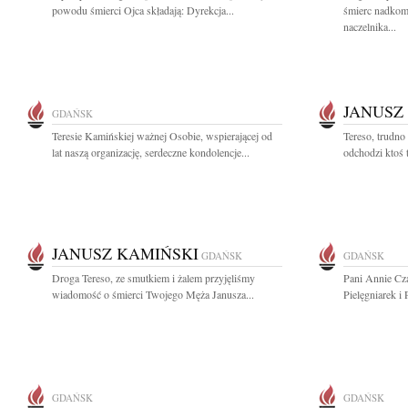
powodu śmierci Ojca składają: Dyrekcja...
śmierc nadkom
naczelnika...
JANUSZ
GDAŃSK
Teresie Kamińskiej ważnej Osobie, wspierającej od
Tereso, trudno
lat naszą organizację, serdeczne kondolencje...
odchodzi ktoś t
JANUSZ KAMIŃSKI
GDAŃSK
GDAŃSK
Droga Tereso, ze smutkiem i żalem przyjęliśmy
Pani Annie Cz
wiadomość o śmierci Twojego Męża Janusza...
Pielęgniarek i
GDAŃSK
GDAŃSK