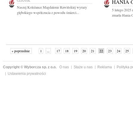
GDAŃSK
HANIA 
Naszej Koleżance Magdalenie Rawińskiej wyrazy
5 lutego 2025 
głębokiego współczucia z powodu śmierci...
zmarła Hania 
« poprzednie
1
...
17
18
19
20
21
22
23
24
25
»
Copyright © Wyborcza sp. z o.o.
O nas
Staże u nas
Reklama
Polityka 
Ustawienia prywatności