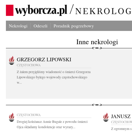
Nekrologi
Odeszli
Poradnik pogrzebowy
Inne nekrologi
GRZEGORZ LIPOWSKI
CZĘSTOCHOWA
Z żalem przyjęliśmy wiadomość o śmierci Grzegorza
Lipowskiego byłego wojewody częstochowskiego
w...
CZĘSTOCHOWA
JANUSZ
Drogiej koleżance Annie Bugale z powodu śmierci
CZĘSTOCHO
Ojca składamy kondolencje oraz wyrazy...
Z ogromnym s