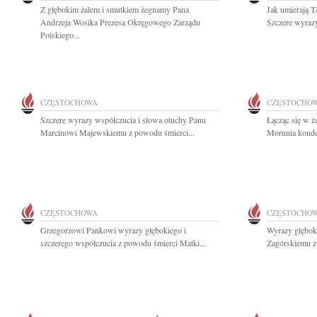
Z głębokim żalem i smutkiem żegnamy Pana
Jak umierają 
Andrzeja Wosika Prezesa Okręgowego Zarządu
Szczere wyrazy
Polskiego...
CZĘSTOCHOWA
CZĘSTOCHO
Szczere wyrazy współczucia i słowa otuchy Panu
Łącząc się w ż
Marcinowi Majewskiemu z powodu śmierci...
Morunia kondol
CZĘSTOCHOWA
CZĘSTOCHO
Grzegorzowi Pankowi wyrazy głębokiego i
Wyrazy głębok
szczerego współczucia z powodu śmierci Matki...
Zagórskiemu z