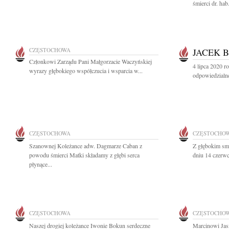
śmierci dr. ha
CZĘSTOCHOWA
JACEK 
Członkowi Zarządu Pani Małgorzacie Waczyńskiej
4 lipca 2020 r
wyrazy głębokiego współczucia i wsparcia w...
odpowiedzialne
CZĘSTOCHOWA
CZĘSTOCHO
Szanownej Koleżance adw. Dagmarze Caban z
Z głębokim sm
powodu śmierci Matki składamy z głębi serca
dniu 14 czerwc
płynące...
CZĘSTOCHOWA
CZĘSTOCHO
Naszej drogiej koleżance Iwonie Bokun serdeczne
Marcinowi Jas