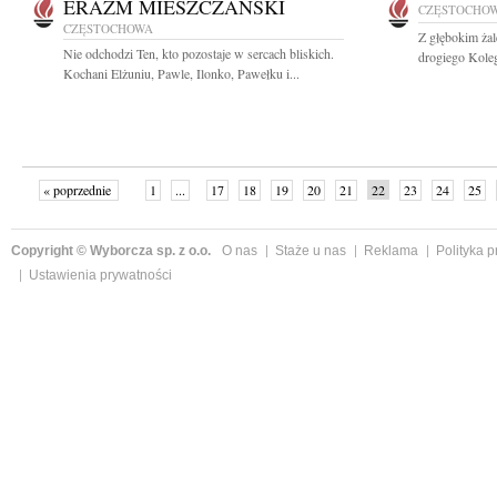
ERAZM MIESZCZAŃSKI
CZĘSTOCHO
CZĘSTOCHOWA
Z głębokim ża
Nie odchodzi Ten, kto pozostaje w sercach bliskich.
drogiego Kolegę
Kochani Elżuniu, Pawle, Ilonko, Pawełku i...
« poprzednie
1
...
17
18
19
20
21
22
23
24
25
»
Copyright © Wyborcza sp. z o.o.
O nas
Staże u nas
Reklama
Polityka 
Ustawienia prywatności