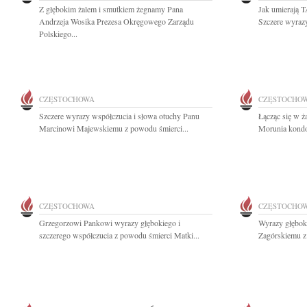
Z głębokim żalem i smutkiem żegnamy Pana
Jak umierają 
Andrzeja Wosika Prezesa Okręgowego Zarządu
Szczere wyrazy
Polskiego...
CZĘSTOCHOWA
CZĘSTOCHO
Szczere wyrazy współczucia i słowa otuchy Panu
Łącząc się w ż
Marcinowi Majewskiemu z powodu śmierci...
Morunia kondol
CZĘSTOCHOWA
CZĘSTOCHO
Grzegorzowi Pankowi wyrazy głębokiego i
Wyrazy głębok
szczerego współczucia z powodu śmierci Matki...
Zagórskiemu z