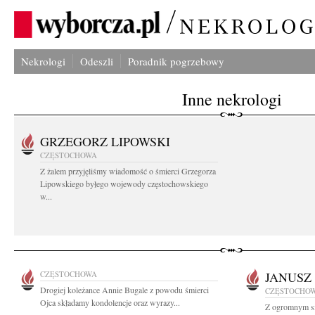
Nekrologi
Odeszli
Poradnik pogrzebowy
Inne nekrologi
GRZEGORZ LIPOWSKI
CZĘSTOCHOWA
Z żalem przyjęliśmy wiadomość o śmierci Grzegorza
Lipowskiego byłego wojewody częstochowskiego
w...
CZĘSTOCHOWA
JANUSZ
Drogiej koleżance Annie Bugale z powodu śmierci
CZĘSTOCHO
Ojca składamy kondolencje oraz wyrazy...
Z ogromnym s