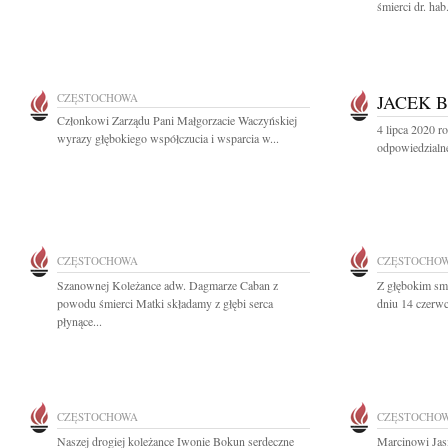
śmierci dr. ha
CZĘSTOCHOWA
JACEK 
Członkowi Zarządu Pani Małgorzacie Waczyńskiej
4 lipca 2020 r
wyrazy głębokiego współczucia i wsparcia w...
odpowiedzialne
CZĘSTOCHOWA
CZĘSTOCHO
Szanownej Koleżance adw. Dagmarze Caban z
Z głębokim sm
powodu śmierci Matki składamy z głębi serca
dniu 14 czerwc
płynące...
CZĘSTOCHOWA
CZĘSTOCHO
Naszej drogiej koleżance Iwonie Bokun serdeczne
Marcinowi Jas