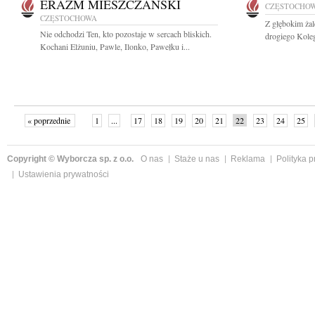
ERAZM MIESZCZAŃSKI
CZĘSTOCHO
CZĘSTOCHOWA
Z głębokim ża
Nie odchodzi Ten, kto pozostaje w sercach bliskich.
drogiego Kolegę
Kochani Elżuniu, Pawle, Ilonko, Pawełku i...
« poprzednie
1
...
17
18
19
20
21
22
23
24
25
»
Copyright © Wyborcza sp. z o.o.
O nas
Staże u nas
Reklama
Polityka 
Ustawienia prywatności