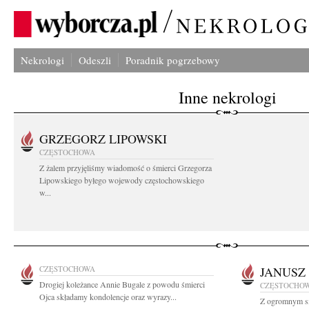
Nekrologi
Odeszli
Poradnik pogrzebowy
Inne nekrologi
GRZEGORZ LIPOWSKI
CZĘSTOCHOWA
Z żalem przyjęliśmy wiadomość o śmierci Grzegorza
Lipowskiego byłego wojewody częstochowskiego
w...
CZĘSTOCHOWA
JANUSZ
Drogiej koleżance Annie Bugale z powodu śmierci
CZĘSTOCHO
Ojca składamy kondolencje oraz wyrazy...
Z ogromnym s