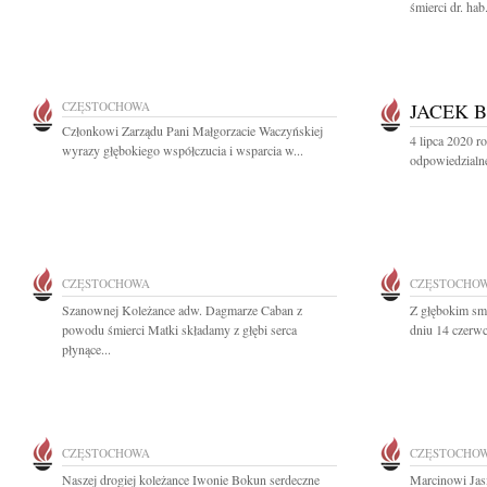
śmierci dr. ha
CZĘSTOCHOWA
JACEK 
Członkowi Zarządu Pani Małgorzacie Waczyńskiej
4 lipca 2020 r
wyrazy głębokiego współczucia i wsparcia w...
odpowiedzialne
CZĘSTOCHOWA
CZĘSTOCHO
Szanownej Koleżance adw. Dagmarze Caban z
Z głębokim sm
powodu śmierci Matki składamy z głębi serca
dniu 14 czerwc
płynące...
CZĘSTOCHOWA
CZĘSTOCHO
Naszej drogiej koleżance Iwonie Bokun serdeczne
Marcinowi Jas