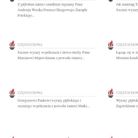
Z głębokim żalem i smutkiem żegnamy Pana
Jak umierają 
Andrzeja Wosika Prezesa Okręgowego Zarządu
Szczere wyrazy
Polskiego...
CZĘSTOCHOWA
CZĘSTOCHO
Szczere wyrazy współczucia i słowa otuchy Panu
Łącząc się w ż
Marcinowi Majewskiemu z powodu śmierci...
Morunia kondol
CZĘSTOCHOWA
CZĘSTOCHO
Grzegorzowi Pankowi wyrazy głębokiego i
Wyrazy głębok
szczerego współczucia z powodu śmierci Matki...
Zagórskiemu z