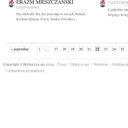
ERAZM MIESZCZAŃSKI
CZĘSTOCHO
CZĘSTOCHOWA
Z głębokim ża
Nie odchodzi Ten, kto pozostaje w sercach bliskich.
drogiego Kolegę
Kochani Elżuniu, Pawle, Ilonko, Pawełku i...
« poprzednie
1
...
17
18
19
20
21
22
23
24
25
»
Copyright © Wyborcza sp. z o.o.
O nas
Staże u nas
Reklama
Polityka 
Ustawienia prywatności