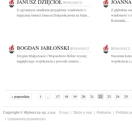
JANUSZ DZIĘCIOŁ
JOANNA
BYDGOSZCZ
Z ogromnym smutkiem przyjęliśmy wiadomość o
Z głębokim smu
tragicznej śmierci Janusza Dzięcioła posła na Sejm...
wiadomość o śm
Koleżanki,...
BOGDAN JABŁOŃSKI
BYDGOSZCZ
BYDGOSZCZ
Drogim Małgorzacie i Wojciechowi Bober wyrazy
Naszemu kole
najgłębszego współczucia z powodu śmierci...
współczucia z
« poprzednie
1
...
17
18
19
20
21
22
23
24
25
»
Copyright © Wyborcza sp. z o.o.
O nas
Staże u nas
Reklama
Polityka 
Ustawienia prywatności