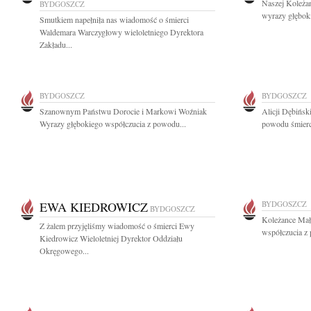
Naszej Koleżan
BYDGOSZCZ
wyrazy głęboki
Smutkiem napełniła nas wiadomość o śmierci
Waldemara Warczygłowy wieloletniego Dyrektora
Zakładu...
BYDGOSZCZ
BYDGOSZCZ
Szanownym Państwu Dorocie i Markowi Woźniak
Alicji Dębińsk
Wyrazy głębokiego współczucia z powodu...
powodu śmierci
EWA KIEDROWICZ
BYDGOSZCZ
BYDGOSZCZ
Koleżance Małg
Z żalem przyjęliśmy wiadomość o śmierci Ewy
współczucia z 
Kiedrowicz Wieloletniej Dyrektor Oddziału
Okręgowego...