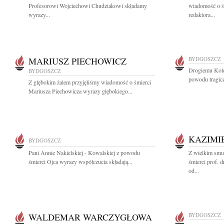
Profesorowi Wojciechowi Chudziakowi składamy
wiadomość o ś
wyrazy...
redaktora...
MARIUSZ PIECHOWICZ
BYDGOSZCZ
Drogiemu Kole
BYDGOSZCZ
powodu tragicz
Z głębokim żalem przyjęliśmy wiadomość o śmierci
Mariusza Piechowicza wyrazy głębokiego...
KAZIMI
BYDGOSZCZ
Pani Annie Nakielskiej - Kowalskiej z powodu
Z wielkim smu
śmierci Ojca wyrazy współczucia składają...
śmierci prof. 
od...
WALDEMAR WARCZYGŁOWA
BYDGOSZCZ