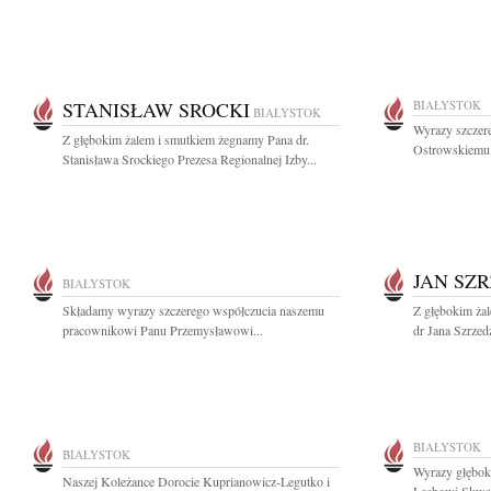
STANISŁAW SROCKI
BIAŁYSTOK
BIAŁYSTOK
Wyrazy szczer
Z głębokim żalem i smutkiem żegnamy Pana dr.
Ostrowskiemu 
Stanisława Srockiego Prezesa Regionalnej Izby...
JAN SZ
BIAŁYSTOK
Składamy wyrazy szczerego współczucia naszemu
Z głębokim ża
pracownikowi Panu Przemysławowi...
dr Jana Szrzedz
BIAŁYSTOK
BIAŁYSTOK
Wyrazy głęboki
Naszej Koleżance Dorocie Kuprianowicz-Legutko i