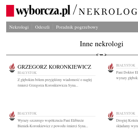
Nekrologi
Odeszli
Poradnik pogrzebowy
Inne nekrologi
GRZEGORZ KORONKIEWICZ
BIAŁYSTOK
Pani Doktor El
BIAŁYSTOK
wyrazy głęboki
Z głębokim bólem przyjęliśmy wiadomość o nagłej
śmierci Grzegorza Koronkiewicza Syna...
BIAŁYSTOK
BIAŁYSTOK
Wyrazy szczerego współczucia Pani Elżbiecie
Drogiej Koleż
Bieniek-Koronkiewicz z powodu śmierci Syna...
składamy wyraz