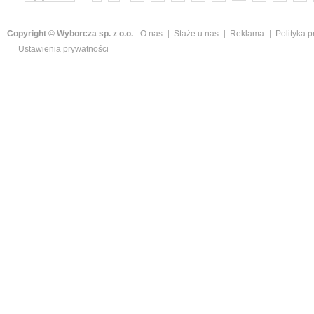
»
Copyright © Wyborcza sp. z o.o.
O nas
Staże u nas
Reklama
Polityka 
Ustawienia prywatności