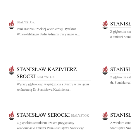
BIAŁYSTOK
STANIS
Pani Hannie Srockiej wieloletniej Dyrektor
Z głębokim sm
Wojewódzkiego Sądu Administracyjnego w...
o śmierci Stan
STANISŁAW KAZIMIERZ
STANIS
SROCKI
BIAŁYSTOK
Z głębokim ża
dr. Stanisława 
Wyrazy głębokiego współczucia i otuchy w związku
ze śmiercią Dr Stanisława Kazimierza...
STANISŁAW SEROCKI
STANIS
BIAŁYSTOK
Z głębokim smutkiem i żalem przyjęliśmy
Z wielkim żale
wiadomość o śmierci Pana Stanisława Srockiego...
Stanisława Sro