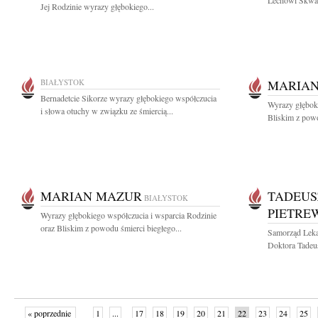
Lechowi Skwar
Jej Rodzinie wyrazy głębokiego...
BIAŁYSTOK
MARIA
Bernadetcie Sikorze wyrazy głębokiego współczucia
Wyrazy głębok
i słowa otuchy w związku ze śmiercią...
Bliskim z powo
MARIAN MAZUR
TADEUS
BIAŁYSTOK
PIETRE
Wyrazy głębokiego współczucia i wsparcia Rodzinie
oraz Bliskim z powodu śmierci biegłego...
Samorząd Lekar
Doktora Tadeus
« poprzednie
1
...
17
18
19
20
21
22
23
24
25