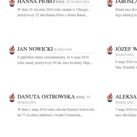
HANNA PIÓRO
JAROSŁ
WIEK: 52
WARSZAWA
W dniu 26 stycznia 2010 roku zmarła w Chicago,
Zmarł nasz Ko
przeżywszy 52 lata Hanna Pióro z domu Baran...
Jego intencji 
JAN NOWICKI
JÓZEF 
WARSZAWA
WARSZAWA
Z głębokim żalem zawiadamiamy, że 6 maja 2010
8 maja 2010 ro
roku zmarł, przeżywszy 90 lat, nasz kochany Mąż,...
Tata, Dziadek i
DANUTA OSTROWSKA
ALEKSA
WIEK: 77
WARSZAWA
WARSZAWA
W dniu 1 maja 2010 roku odeszła Danuta Ostrowska
7 maja 2010 ro
lat 77 życzliwa ludziom i światu Ceremonia...
nasz ukochany 