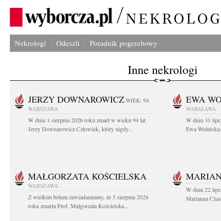
Nekrologi
Odeszli
Poradnik pogrzebowy
Inne nekrologi
JERZY DOWNAROWICZ
EWA WO
WIEK: 94
WARSZAWA
WARSZAWA
W dniu 1 sierpnia 2026 roku zmarł w wieku 94 lat
W dniu 31 lipc
Jerzy Downarowicz Człowiek, który nigdy...
Ewa Wolińska-W
MAŁGORZATA KOŚCIELSKA
MARIAN
WARSZAWA
W dniu 22 lipc
Z wielkim bólem zawiadamiamy, że 3 sierpnia 2026
Marianna Czas
roku zmarła Prof. Małgorzata Kościelska...