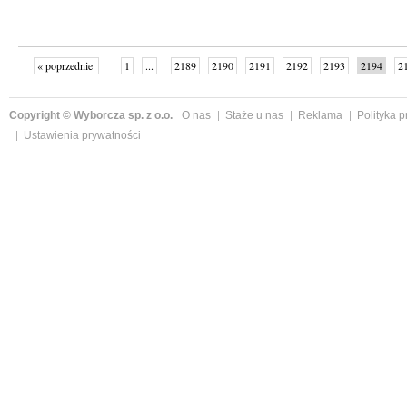
« poprzednie
1
...
2189
2190
2191
2192
2193
2194
2
...
2342
następne »
Copyright © Wyborcza sp. z o.o.
O nas
Staże u nas
Reklama
Polityka 
Ustawienia prywatności