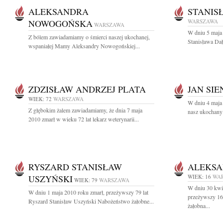
ALEKSANDRA
STANIS
NOWOGOŃSKA
WARSZAWA
WARSZAWA
W dniu 5 maja 
Z bólem zawiadamiamy o śmierci naszej ukochanej,
Stanisława Dał
wspaniałej Mamy Aleksandry Nowogońskiej...
ZDZISŁAW ANDRZEJ PLATA
JAN SIE
WIEK: 72
WARSZAWA
W dniu 4 maja 
Z głębokim żalem zawiadamiamy, że dnia 7 maja
nasz ukochany 
2010 zmarł w wieku 72 lat lekarz weterynarii...
RYSZARD STANISŁAW
ALEKSA
USZYŃSKI
WIEK: 16
WA
WIEK: 79
WARSZAWA
W dniu 30 kwie
W dniu 1 maja 2010 roku zmarł, przeżywszy 79 lat
przeżywszy 16 
Ryszard Stanisław Uszyński Nabożeństwo żałobne...
żałobna...