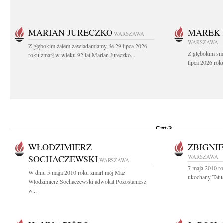
MARIAN JURECZKO
MAREK 
WARSZAWA
WARSZAWA
Z głębokim żalem zawiadamiamy, że 29 lipca 2026
Z głębokim sm
roku zmarł w wieku 92 lat Marian Jureczko...
lipca 2026 rok
WŁODZIMIERZ
ZBIGNI
SOCHACZEWSKI
WARSZAWA
WARSZAWA
7 maja 2010 ro
W dniu 5 maja 2010 roku zmarł mój Mąż
ukochany Tatu
Włodzimierz Sochaczewski adwokat Pozostaniesz
w...