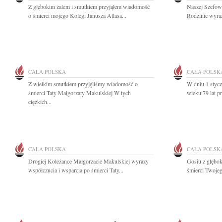
Z głębokim żalem i smutkiem przyjąłem wiadomość
Naszej Szefowe
o śmierci mojego Kolegi Janusza Atlasa...
Rodzinie wyraz
CAŁA POLSKA
CAŁA POLSK
Z wielkim smutkiem przyjęliśmy wiadomość o
W dniu 1 styc
śmierci Taty Małgorzaty Makulskiej W tych
wieku 79 lat pr
ciężkich...
CAŁA POLSKA
CAŁA POLSK
Drogiej Koleżance Małgorzacie Makulskiej wyrazy
Gosiu z głębo
współczucia i wsparcia po śmierci Taty...
śmierci Twojeg