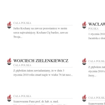
CAŁA POLSKA
WACŁAW
Jaśku Kochany na zawsze pozostaniesz w moim
POLSKA
sercu najważniejszy. Kocham Cię bardzo, zawsze
1 stycznia 20
Twoja...
Jacuńska z do
WOJCIECH ZIELENKIEWICZ
CAŁA POLSK
CAŁA POLSKA
Z głębokim ża
Z głębokim żalem zawiadamiamy, że w dniu 3
stycznia 2010 
stycznia 2010 roku zmarł nagle w wieku 76 lat nasz...
Jerzy...
CAŁA POLSKA
CAŁA POLSK
Szanownemu Panu prof. dr. hab. n. med.
Szanownemu Pa