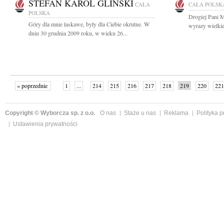
STEFAN KAROL GLIŃSKI
CAŁA
CAŁA POLSK
POLSKA
Drogiej Pani 
Góry dla mnie łaskawe, były dla Ciebie okrutne. W
wyrazy wielkie
dniu 30 grudnia 2009 roku, w wieku 26...
« poprzednie
1
...
214
215
216
217
218
219
220
221
następne »
Copyright © Wyborcza sp. z o.o.
O nas
Staże u nas
Reklama
Polityka 
Ustawienia prywatności