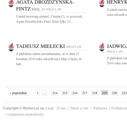
AGATA DROŻDŻYŃSKA-
HENRYK
FINTZ
WIEK: 23
WROCŁAW
Z żalem zawia
roku odszedł o
Umarli przestają cierpieć. Cierpią Ci, co pozostali...
Agata Drożdżyńska-Fintz Żyłaś tylko 23...
TADEUSZ MIELECKI
JADWIG
WROCŁAW
WROCŁAW
Z głębokim żalem zawiadamiamy, że w dniu 27
Z głębokim żal
kwietnia 2010 roku odszedł nasz Mąż i Ojciec dr
2010 roku odes
hab....
« poprzednie
1
...
214
215
216
217
218
219
220
221
następne »
Copyright © Wyborcza sp. z o.o.
O nas
Staże u nas
Reklama
Polityka 
Ustawienia prywatności