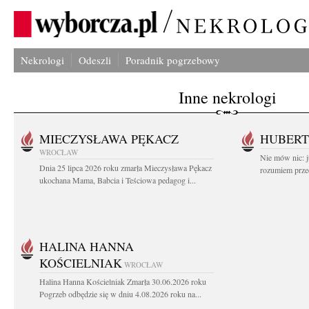
Nekrologi
Odeszli
Poradnik pogrzebowy
Inne nekrologi
MIECZYSŁAWA PĘKACZ
HUBERT
WROCŁAW
Nie mów nic: ju
Dnia 25 lipca 2026 roku zmarła Mieczysława Pękacz
rozumiem przed
ukochana Mama, Babcia i Teściowa pedagog i...
HALINA HANNA
KOŚCIELNIAK
WROCŁAW
Halina Hanna Kościelniak Zmarła 30.06.2026 roku
Pogrzeb odbędzie się w dniu 4.08.2026 roku na...