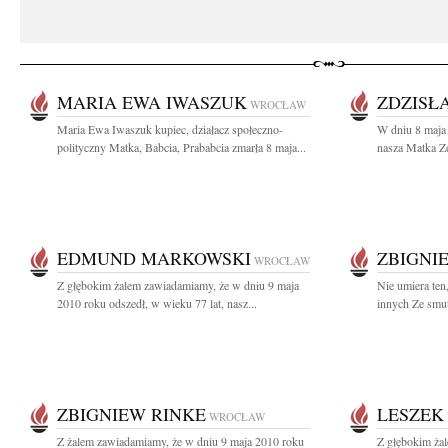
MARIA EWA IWASZUK
ZDZISŁ
WROCŁAW
Maria Ewa Iwaszuk kupiec, działacz społeczno-
W dniu 8 maja 
polityczny Matka, Babcia, Prababcia zmarła 8 maja...
nasza Matka Zd
EDMUND MARKOWSKI
ZBIGNI
WROCŁAW
Z głębokim żalem zawiadamiamy, że w dniu 9 maja
Nie umiera ten
2010 roku odszedł, w wieku 77 lat, nasz...
innych Ze smut
ZBIGNIEW RINKE
LESZEK
WROCŁAW
Z żalem zawiadamiamy, że w dniu 9 maja 2010 roku
Z głębokim ża