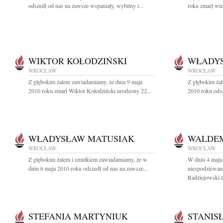
odszedł od nas na zawsze wspaniały, wybitny i...
roku zmarł wie
WIKTOR KOŁODZIŃSKI
WŁADYS
WROCŁAW
WROCŁAW
Z głębokim żalem zawiadamiamy, że dnia 9 maja
Z głębokim ża
2010 roku zmarł Wiktor Kołodziński urodzony 22...
2010 roku odsz
WŁADYSŁAW MATUSIAK
WALDEM
WROCŁAW
WROCŁAW
Z głębokim żalem i smutkiem zawiadamiamy, że w
W dniu 4 maja
dniu 6 maja 2010 roku odszedł od nas na zawsze...
niespodziewan
Radziejowski la
STEFANIA MARTYNIUK
STANIS