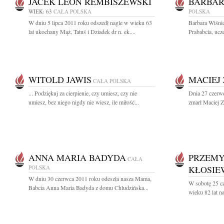
JACEK LEON REMBISZEWSKI
BARBAR
WIEK: 63
CAŁA POLSKA
POLSKA
W dniu 5 lipca 2011 roku odszedł nagle w wieku 63
Barbara Wiśni
lat ukochany Mąż, Tatuś i Dziadek dr n. ek....
Prababcia, ucz
WITOLD JAWIS
MACIEJ
CAŁA POLSKA
... Podziękuj za cierpienie, czy umiesz, czy nie
Dnia 27 czerwc
umiesz, bez niego nigdy nie wiesz, ile miłość...
zmarł Maciej Ze
ANNA MARIA BADYDA
PRZEMY
CAŁA
POLSKA
KŁOSIE
W dniu 30 czerwca 2011 roku odeszła nasza Mama,
W sobotę 25 c
Babcia Anna Maria Badyda z domu Chludzińska...
wieku 82 lat n