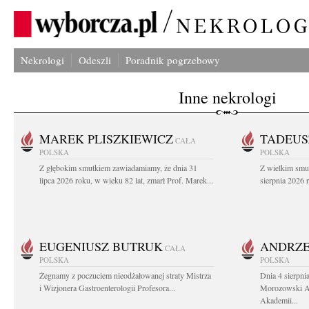
Nekrologi
Odeszli
Poradnik pogrzebowy
Inne nekrologi
MAREK PLISZKIEWICZ
TADEUS
CAŁA
POLSKA
POLSKA
Z głębokim smutkiem zawiadamiamy, że dnia 31
Z wielkim smu
lipca 2026 roku, w wieku 82 lat, zmarł Prof. Marek...
sierpnia 2026 r
EUGENIUSZ BUTRUK
ANDRZE
CAŁA
POLSKA
POLSKA
Żegnamy z poczuciem nieodżałowanej straty Mistrza
Dnia 4 sierpni
i Wizjonera Gastroenterologii Profesora...
Morozowski Ab
Akademii...