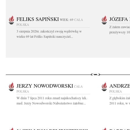
FELIKS SAPIŃSKI
JÓZEFA
WIEK: 69
CAŁA
POLSKA
Z żalem zawiad
3 sierpnia 2026r. zakończył swoją wędrówkę w
przeżywszy 104
wieku 69 lat Feliks Sapiński nauczyciel...
JERZY NOWODWORSKI
ANDRZE
CAŁA
POLSKA
POLSKA
W dniu 7 lipca 2011 roku zmarł najukochańszy lek.
Z głębokim żal
med. Jerzy Nowodworski Nabożeństwo żałobne...
2011 roku, w wi