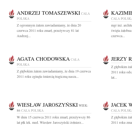
ANDRZEJ TOMASZEWSKI
KAZIMI
CAŁA
POLSKA
CAŁA POLSK
Z ogromnym żalem zawiadamiamy, że dnia 20
mgr inż. archi
czerwca 2011 roku zmarł, przeżywszy 81 lat
święta żałobna
Andrzej...
czerwca...
AGATA CHODOWSKA
JERZY 
CAŁA
POLSKA
Z głębokim ża
Z głębokim żalem zawiadamiamy, że dnia 19 czerwca
2011 roku ods
2011 roku zginęła śmiercią tragiczną nasza...
lat...
WIESŁAW JAROSZYŃSKI
JACEK 
WIEK:
86
CAŁA POLSKA
CAŁA POLSK
W dniu 15 czerwca 2011 roku zmarł, przeżywszy 86
Z głębokim ża
lat płk lek. med. Wiesław Jaroszyński żołnierz...
2011 roku zmar