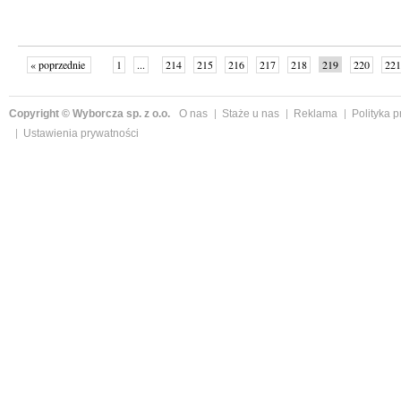
« poprzednie
1
...
214
215
216
217
218
219
220
221
następne »
Copyright © Wyborcza sp. z o.o.
O nas
Staże u nas
Reklama
Polityka 
Ustawienia prywatności