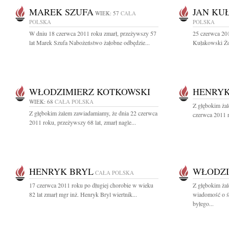
MAREK SZUFA
JAN KU
WIEK: 57
CAŁA
POLSKA
POLSKA
W dniu 18 czerwca 2011 roku zmarł, przeżywszy 57
25 czerwca 201
lat Marek Szufa Nabożeństwo żałobne odbędzie...
Kułakowski Żoł
WŁODZIMIERZ KOTKOWSKI
HENRYK
WIEK: 68
CAŁA POLSKA
Z głębokim ża
Z głębokim żalem zawiadamiamy, że dnia 22 czerwca
czerwca 2011 r
2011 roku, przeżywszy 68 lat, zmarł nagle...
HENRYK BRYL
WŁODZI
CAŁA POLSKA
17 czerwca 2011 roku po długiej chorobie w wieku
Z głębokim żal
82 lat zmarł mgr inż. Henryk Bryl wiertnik...
wiadomość o śm
byłego...