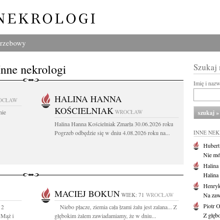
grzebowy
Inne nekrologi
Szukaj
Imię i naz
HALINA HANNA
OCŁAW
KOŚCIELNIAK
nie
WROCŁAW
Halina Hanna Kościelniak Zmarła 30.06.2026 roku
Pogrzeb odbędzie się w dniu 4.08.2026 roku na...
INNE NE
Huber
Nie mów
Halina
Halina
Henryk
MACIEJ BOKUN
WIEK: 71
WROCŁAW
Na zaw
Piotr 
 2
Niebo płacze, ziemia cała łzami żalu jest zalana... Z
Z głębo
 Mąż i
głębokim żalem zawiadamiamy, że w dniu...