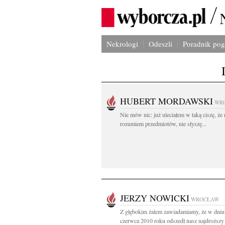
Nekrologi
Odeszli
Poradnik po
HUBERT MORDAWSKI
WR
Nie mów nic: już uleciałem w taką ciszę, że 
rozumiem przedmiotów, nie słyszę...
JERZY NOWICKI
WROCŁAW
Z głębokim żalem zawiadamiamy, że w dniu
czerwca 2010 roku odszedł nasz najdroższy