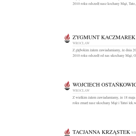
2010 roku odszedł nasz kochany Mąż, Tato,.
ZYGMUNT KACZMAREK
WROCŁAW
Z głębokim żalem zawiadamiamy, że dnia 2
2010 roku odszedł od nas ukochany Mąż, Ojc
WOJCIECH OSTAŃKOWI
WROCŁAW
Z wielkim żalem zawiadamiamy, że 18 maja
roku zmarł nasz ukochany Mąż i Tatuś lek.we
TACJANNA KRZĄSTEK
WR