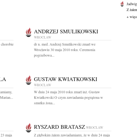
Jadwi
Z żale
+ więc
ANDRZEJ SMULIKOWSKI
WROCŁAW
 chorobie
dr n. med. Andrzej Smulikowski zmarł we
Wrocławiu 30 maja 2010 roku. Ceremonia
pogrzebowa...
LA
GUSTAW KWIATKOWSKI
WROCŁAW
damiamy,
W dniu 24 maja 2010 roku zmarł inż. Gustaw
Marian...
Kwiatkowski O czym zawiadamia pogrążona w
smutku żona...
RYSZARD BRATASZ
WROCŁAW
 23 maja
Z głębokim żalem zawiadamiamy, że w dniu 24 maja