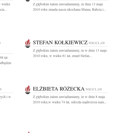
w wieku
Z głębokim żalem zawiadamiamy, że dnia 13 maja
ia...
2010 roku zmarła nasza ukochana Mama, Babcia i...
-
STEFAN KOŁKIEWICZ
WROCŁAW
Z głębokim żalem zawiadamiamy, że w dniu 13 maja
2010 roku, w wieku 81 lat, zmarł Stefan...
8 lat
dbędzie
ELŻBIETA RÓŻECKA
W
WROCŁAW
zych i w
Z głębokim żalem zawiadamiamy, że w dniu 8 maja
2010 roku,w wieku 74 lat, odeszła najdroższa nam...