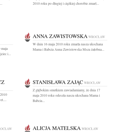
..
2010 roku po długiej i ciężkiej chorobie zmarł...
ANNA ZAWISTOWSKA
WROCŁAW
W dniu 16 maja 2010 roku zmarła nasza ukochana
0 maja
Mama i Babcia Anna Zawistowska Msza żałobna...
iec i...
CZ
STANISŁAWA ZAJĄC
WROCŁAW
Z głębokim smutkiem zawiadamiamy, że dnia 17
 2010
maja 2010 roku odeszła nasza ukochana Mama i
t....
Babcia...
ALICJA MATELSKA
OCŁAW
WROCŁAW