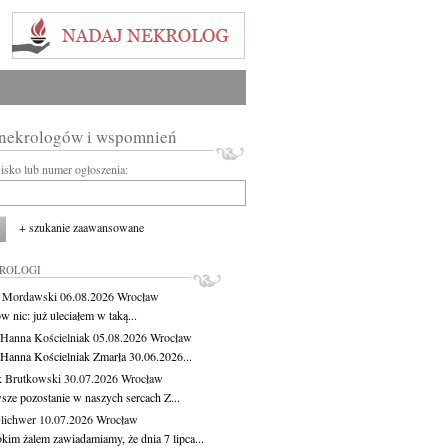
 nekrologów i wspomnień
wisko lub numer ogłoszenia:
+ szukanie zaawansowane
KROLOGI
t Mordawski
06.08.2026
Wrocław
 nic: już uleciałem w taką...
 Hanna Kościelniak
05.08.2026
Wrocław
 Hanna Kościelniak Zmarła 30.06.2026...
 Brutkowski
30.07.2026
Wrocław
sze pozostanie w naszych sercach Z...
Olichwer
10.07.2026
Wrocław
kim żalem zawiadamiamy, że dnia 7 lipca...