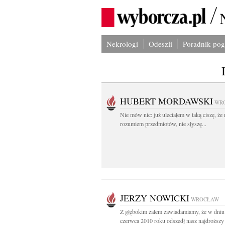
Nekrologi
Odeszli
Poradnik po
HUBERT MORDAWSKI
WR
Nie mów nic: już uleciałem w taką ciszę, że 
rozumiem przedmiotów, nie słyszę...
JERZY NOWICKI
WROCŁAW
Z głębokim żalem zawiadamiamy, że w dniu
czerwca 2010 roku odszedł nasz najdroższy