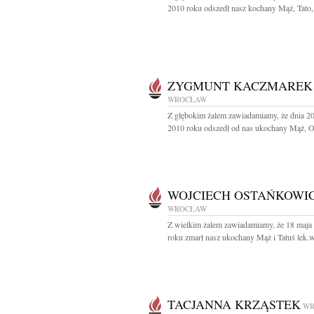
2010 roku odszedł nasz kochany Mąż, Tato,.
ZYGMUNT KACZMAREK
WROCŁAW
Z głębokim żalem zawiadamiamy, że dnia 2
2010 roku odszedł od nas ukochany Mąż, Ojc
WOJCIECH OSTAŃKOWI
WROCŁAW
Z wielkim żalem zawiadamiamy, że 18 maja
roku zmarł nasz ukochany Mąż i Tatuś lek.we
TACJANNA KRZĄSTEK
WR