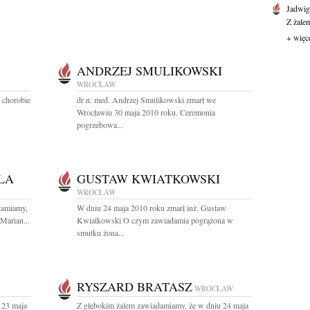
Jadwi
Z żale
+ więc
ANDRZEJ SMULIKOWSKI
WROCŁAW
 chorobie
dr n. med. Andrzej Smulikowski zmarł we
Wrocławiu 30 maja 2010 roku. Ceremonia
pogrzebowa...
LA
GUSTAW KWIATKOWSKI
WROCŁAW
damiamy,
W dniu 24 maja 2010 roku zmarł inż. Gustaw
Marian...
Kwiatkowski O czym zawiadamia pogrążona w
smutku żona...
RYSZARD BRATASZ
WROCŁAW
 23 maja
Z głębokim żalem zawiadamiamy, że w dniu 24 maja