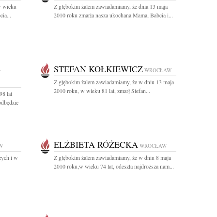
w wieku
Z głębokim żalem zawiadamiamy, że dnia 13 maja
ia...
2010 roku zmarła nasza ukochana Mama, Babcia i...
-
STEFAN KOŁKIEWICZ
WROCŁAW
Z głębokim żalem zawiadamiamy, że w dniu 13 maja
2010 roku, w wieku 81 lat, zmarł Stefan...
8 lat
dbędzie
ELŻBIETA RÓŻECKA
W
WROCŁAW
zych i w
Z głębokim żalem zawiadamiamy, że w dniu 8 maja
2010 roku,w wieku 74 lat, odeszła najdroższa nam...