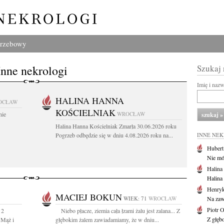
grzebowy
Inne nekrologi
Szukaj
Imię i naz
HALINA HANNA
OCŁAW
KOŚCIELNIAK
nie
WROCŁAW
Halina Hanna Kościelniak Zmarła 30.06.2026 roku
Pogrzeb odbędzie się w dniu 4.08.2026 roku na...
INNE NE
Huber
Nie mów
Halina
Halina
Henryk
MACIEJ BOKUN
WIEK: 71
WROCŁAW
Na zaw
Piotr 
 2
Niebo płacze, ziemia cała łzami żalu jest zalana... Z
Z głębo
 Mąż i
głębokim żalem zawiadamiamy, że w dniu...