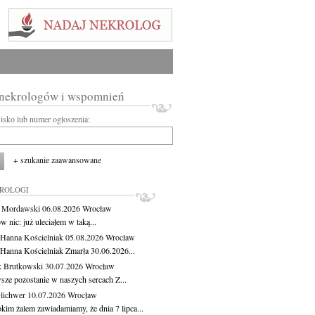
 nekrologów i wspomnień
wisko lub numer ogłoszenia:
+ szukanie zaawansowane
KROLOGI
t Mordawski
06.08.2026
Wrocław
 nic: już uleciałem w taką...
 Hanna Kościelniak
05.08.2026
Wrocław
 Hanna Kościelniak Zmarła 30.06.2026...
 Brutkowski
30.07.2026
Wrocław
sze pozostanie w naszych sercach Z...
Olichwer
10.07.2026
Wrocław
kim żalem zawiadamiamy, że dnia 7 lipca...