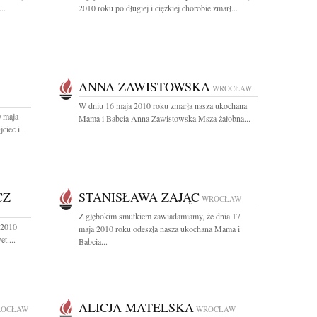
..
2010 roku po długiej i ciężkiej chorobie zmarł...
ANNA ZAWISTOWSKA
WROCŁAW
W dniu 16 maja 2010 roku zmarła nasza ukochana
0 maja
Mama i Babcia Anna Zawistowska Msza żałobna...
iec i...
CZ
STANISŁAWA ZAJĄC
WROCŁAW
Z głębokim smutkiem zawiadamiamy, że dnia 17
 2010
maja 2010 roku odeszła nasza ukochana Mama i
t....
Babcia...
ALICJA MATELSKA
OCŁAW
WROCŁAW