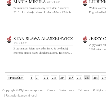
MARIA MIKUŁA
LJUBIN
WROCŁAW
Ze smutkiem zawiadamiamy, że w dniu 5 czerwca
W dniu 4 czer
2010 roku odeszła od nas ukochana Mama i Babcia...
Pogrzeb odbędz
STANISŁAWA AŁASZKIEWICZ
JERZY 
WROCŁAW
Z głębokim ża
Z ogromnym żalem zawiadamiamy, że po długiej
2010 roku zmar
chorobie zmarła nasza ukochana Mama, Teściowa,...
« poprzednie
1
...
212
213
214
215
216
217
218
219
następne »
Copyright © Wyborcza sp. z o.o.
O nas
Staże u nas
Reklama
Polityka 
Ustawienia prywatności