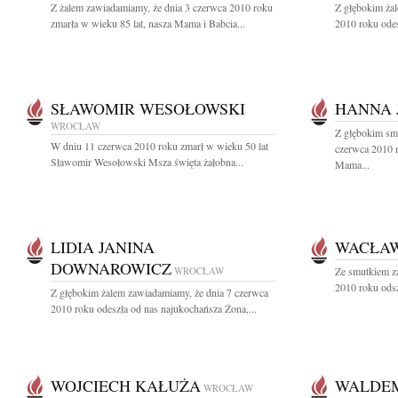
Z żalem zawiadamiamy, że dnia 3 czerwca 2010 roku
Z głębokim ża
zmarła w wieku 85 lat, nasza Mama i Babcia...
2010 roku odes
SŁAWOMIR WESOŁOWSKI
HANNA
WROCŁAW
Z głębokim sm
W dniu 11 czerwca 2010 roku zmarł w wieku 50 lat
czerwca 2010 r
Sławomir Wesołowski Msza święta żałobna...
Mama...
LIDIA JANINA
WACŁAW
DOWNAROWICZ
WROCŁAW
Ze smutkiem z
2010 roku odsz
Z głębokim żalem zawiadamiamy, że dnia 7 czerwca
2010 roku odeszła od nas najukochańsza Żona,...
WOJCIECH KAŁUŻA
WALDE
WROCŁAW