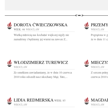
DOROTA ĆWIECZKOWSKA
PRZEMY
WIEK: 46
WROCŁAW
WROCŁAW
Wielką miłością nas kochałaś większej nigdy nie
Pogrążona w g
zaznaliśmy i będziemy jej wierni na zawsze Z...
że w dniu 11 c
WŁODZIMIERZ TUREWICZ
MIECZY
WROCŁAW
WROCŁAW
Ze smutkiem zawiadamiamy, że w dniu 10 czerwca
Z sercem pełn
2010 roku odszedł nasz ukochany Mąż, Tato,...
czerwca 2010 r
LIDIA REDMERSKA
MAGDA
WIEK: 85
WROCŁAW
WROCŁAW