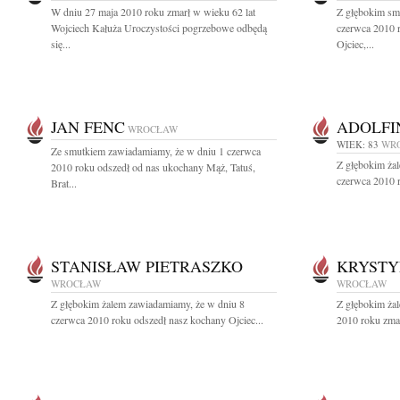
W dniu 27 maja 2010 roku zmarł w wieku 62 lat
Z głębokim sm
Wojciech Kałuża Uroczystości pogrzebowe odbędą
czerwca 2010 
się...
Ojciec,...
JAN FENC
ADOLFI
WROCŁAW
WIEK: 83
WR
Ze smutkiem zawiadamiamy, że w dniu 1 czerwca
Z głębokim ża
2010 roku odszedł od nas ukochany Mąż, Tatuś,
czerwca 2010 r
Brat...
STANISŁAW PIETRASZKO
KRYSTY
WROCŁAW
WROCŁAW
Z głębokim żalem zawiadamiamy, że w dniu 8
Z głębokim ża
czerwca 2010 roku odszedł nasz kochany Ojciec...
2010 roku zmar