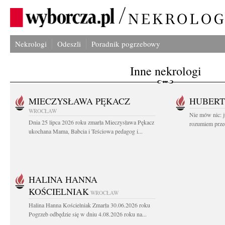
Nekrologi
Odeszli
Poradnik pogrzebowy
Inne nekrologi
MIECZYSŁAWA PĘKACZ
HUBERT
WROCŁAW
Nie mów nic: ju
Dnia 25 lipca 2026 roku zmarła Mieczysława Pękacz
rozumiem przed
ukochana Mama, Babcia i Teściowa pedagog i...
HALINA HANNA
KOŚCIELNIAK
WROCŁAW
Halina Hanna Kościelniak Zmarła 30.06.2026 roku
Pogrzeb odbędzie się w dniu 4.08.2026 roku na...