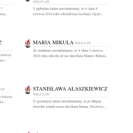
WROCŁAW
 7
Z głębokim żalem zawiadamiamy, że w dniu 8
sza...
czerwca 2010 roku odszedł nasz kochany Ojciec...
Z
MARIA MIKUŁA
WROCŁAW
Ze smutkiem zawiadamiamy, że w dniu 5 czerwca
 czerwca
2010 roku odeszła od nas ukochana Mama i Babcia...
 i...
STANISŁAWA AŁASZKIEWICZ
AW
WROCŁAW
o Ivkovic
Z ogromnym żalem zawiadamiamy, że po długiej
0...
chorobie zmarła nasza ukochana Mama, Teściowa,...