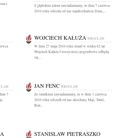
ona i
Z głębokim żalem zawiadamiamy, że dnia 7 czerwca
2010 roku odeszła od nas najukochańsza Żona,...
WOJCIECH KAŁUŻA
WROCŁAW
erwca
W dniu 27 maja 2010 roku zmarł w wieku 62 lat
Wojciech Kałuża Uroczystości pogrzebowe odbędą
się...
JAN FENC
CŁAW
WROCŁAW
dniu 7
Ze smutkiem zawiadamiamy, że w dniu 1 czerwca
ż,
2010 roku odszedł od nas ukochany Mąż, Tatuś,
Brat...
KA
STANISŁAW PIETRASZKO