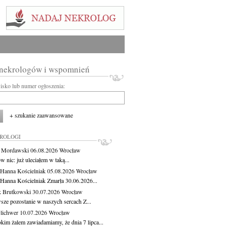
 nekrologów i wspomnień
wisko lub numer ogłoszenia:
+ szukanie zaawansowane
KROLOGI
t Mordawski
06.08.2026
Wrocław
 nic: już uleciałem w taką...
 Hanna Kościelniak
05.08.2026
Wrocław
 Hanna Kościelniak Zmarła 30.06.2026...
 Brutkowski
30.07.2026
Wrocław
sze pozostanie w naszych sercach Z...
Olichwer
10.07.2026
Wrocław
kim żalem zawiadamiamy, że dnia 7 lipca...