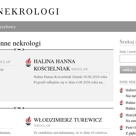
grzebowy
Inne nekrologi
Szukaj
Imię i naz
HALINA HANNA
OCŁAW
KOŚCIELNIAK
nie
WROCŁAW
Halina Hanna Kościelniak Zmarła 30.06.2026 roku
Pogrzeb odbędzie się w dniu 4.08.2026 roku na...
INNE NE
Huber
Nie mów
Halina
Halina
Henryk
WŁODZIMIERZ TUREWICZ
Na zaw
WROCŁAW
Piotr 
damiam,
Ze smutkiem zawiadamiamy, że w dniu 10 czerwca
Z głębo