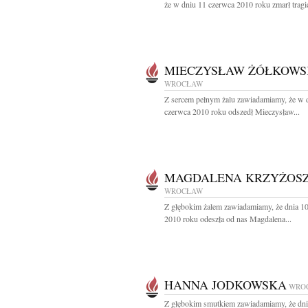
że w dniu 11 czerwca 2010 roku zmarł tragic
MIECZYSŁAW ŻÓŁKOWS
WROCŁAW
Z sercem pełnym żalu zawiadamiamy, że w 
czerwca 2010 roku odszedł Mieczysław...
MAGDALENA KRZYŻOS
WROCŁAW
Z głębokim żalem zawiadamiamy, że dnia 1
2010 roku odeszła od nas Magdalena...
HANNA JODKOWSKA
WRO
Z głębokim smutkiem zawiadamiamy, że dni