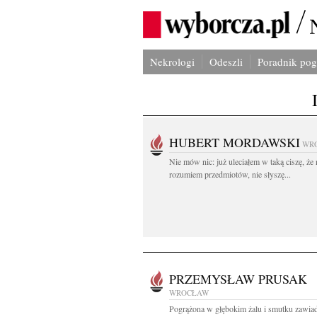
Nekrologi
Odeszli
Poradnik po
HUBERT MORDAWSKI
WR
Nie mów nic: już uleciałem w taką ciszę, że 
rozumiem przedmiotów, nie słyszę...
PRZEMYSŁAW PRUSAK
WROCŁAW
Pogrążona w głębokim żalu i smutku zawia