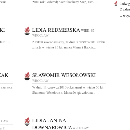
znie...
2010 roku odszedł nasz ukochany Mąż, Tato,...
Jadwi
Z żale
+ więc
KI
LIDIA REDMERSKA
WIEK: 85
WROCŁAW
dniu 13
Z żalem zawiadamiamy, że dnia 3 czerwca 2010 roku
zmarła w wieku 85 lat, nasza Mama i Babcia...
ZAK
SŁAWOMIR WESOŁOWSKI
WROCŁAW
0 czerwca
W dniu 11 czerwca 2010 roku zmarł w wieku 50 lat
Sławomir Wesołowski Msza święta żałobna...
LIDIA JANINA
CŁAW
DOWNAROWICZ
a 11
WROCŁAW