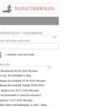
 nekrologów i wspomnień
wisko lub numer ogłoszenia:
+ szukanie zaawansowane
KROLOGI
t Mordawski
06.08.2026
Wrocław
 nic: już uleciałem w taką...
 Hanna Kościelniak
05.08.2026
Wrocław
 Hanna Kościelniak Zmarła 30.06.2026...
 Brutkowski
30.07.2026
Wrocław
sze pozostanie w naszych sercach Z...
Olichwer
10.07.2026
Wrocław
kim żalem zawiadamiamy, że dnia 7 lipca...