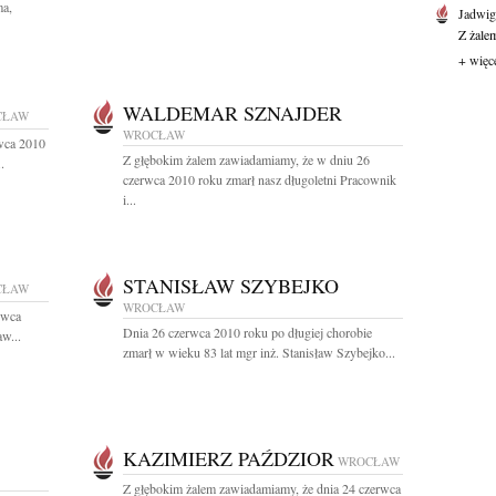
ma,
Jadwi
Z żale
+ więc
WALDEMAR SZNAJDER
CŁAW
WROCŁAW
wca 2010
Z głębokim żalem zawiadamiamy, że w dniu 26
.
czerwca 2010 roku zmarł nasz długoletni Pracownik
i...
STANISŁAW SZYBEJKO
CŁAW
WROCŁAW
rwca
Dnia 26 czerwca 2010 roku po długiej chorobie
w...
zmarł w wieku 83 lat mgr inż. Stanisław Szybejko...
KAZIMIERZ PAŹDZIOR
WROCŁAW
Z głębokim żalem zawiadamiamy, że dnia 24 czerwca