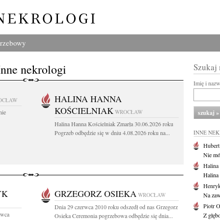
grzebowy
Inne nekrologi
Szukaj
Imię i naz
HALINA HANNA
OCŁAW
KOŚCIELNIAK
nie
WROCŁAW
Halina Hanna Kościelniak Zmarła 30.06.2026 roku
Pogrzeb odbędzie się w dniu 4.08.2026 roku na...
INNE NE
Huber
Nie mów
Halina
Halina
Henryk
YK
GRZEGORZ OSIEKA
WROCŁAW
Na zaw
Piotr 
Dnia 29 czerwca 2010 roku odszedł od nas Grzegorz
rwca
Z głębo
Osieka Ceremonia pogrzebowa odbędzie się dnia...