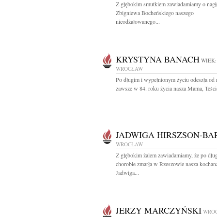
Z głębokim smutkiem zawiadamiamy o nagłe
Zbigniewa Bocheńskiego naszego
nieodżałowanego...
KRYSTYNA BANACH
WIEK:
WROCŁAW
Po długim i wypełnionym życiu odeszła od 
zawsze w 84. roku życia nasza Mama, Teścio
JADWIGA HIRSZSON-BA
WROCŁAW
Z głębokim żalem zawiadamiamy, że po dług
chorobie zmarła w Rzeszowie nasza kochan
Jadwiga...
JERZY MARCZYŃSKI
WRO