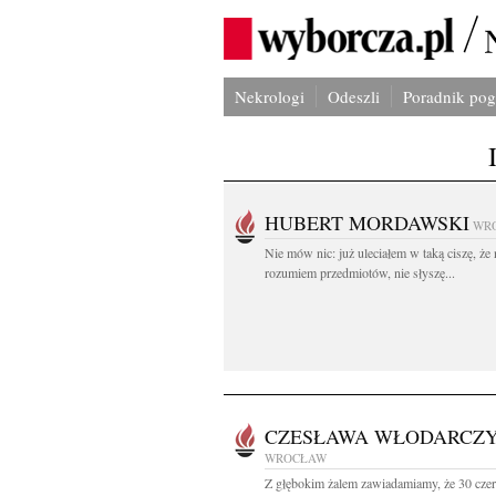
Nekrologi
Odeszli
Poradnik po
HUBERT MORDAWSKI
WR
Nie mów nic: już uleciałem w taką ciszę, że 
rozumiem przedmiotów, nie słyszę...
CZESŁAWA WŁODARCZ
WROCŁAW
Z głębokim żalem zawiadamiamy, że 30 cze