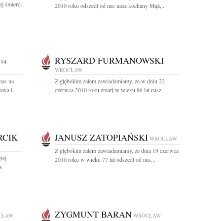
j śmierci
2010 roku odszedł od nas nasz kochany Mąż,...
RYSZARD FURMANOWSKI
 84
WROCŁAW
nas na
Z głębokim żalem zawiadamiamy, że w dniu 22
wa i...
czerwca 2010 roku zmarł w wieku 86 lat nasz...
RCIK
JANUSZ ZATOPIAŃSKI
WROCŁAW
Z głębokim żalem zawiadamiamy, że dnia 19 czerwca
iej
2010 roku w wieku 77 lat odszedł od nas...
a
ZYGMUNT BARAN
CŁAW
WROCŁAW