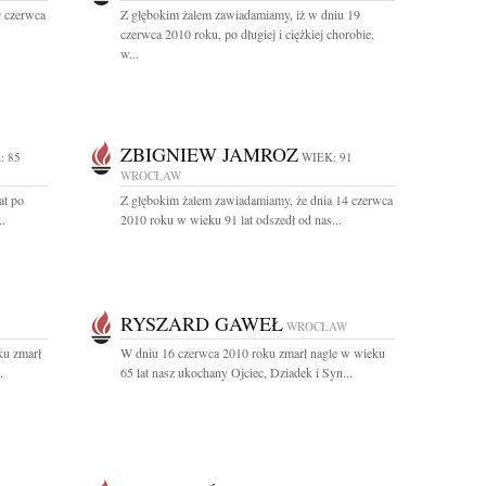
9 czerwca
Z głębokim żalem zawiadamiamy, iż w dniu 19
czerwca 2010 roku, po długiej i ciężkiej chorobie,
w...
ZBIGNIEW JAMROZ
: 85
WIEK: 91
WROCŁAW
at po
Z głębokim żalem zawiadamiamy, że dnia 14 czerwca
..
2010 roku w wieku 91 lat odszedł od nas...
RYSZARD GAWEŁ
WROCŁAW
ku zmarł
W dniu 16 czerwca 2010 roku zmarł nagle w wieku
.
65 lat nasz ukochany Ojciec, Dziadek i Syn...