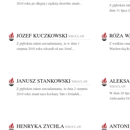
2010 roku po długiej i ciężkiej chorobie zmarł...
Z głębokim ża
dniu 31 lipca 
JÓZEF KUCZKOWSKI
RÓŻA W
WROCŁAW
Z głębokim żalem zawiadamiamy, że w dniu 1
Z wielkim smu
sierpnia 2010 roku odszedł od nas Józef...
Wasilewską Ro
JANUSZ STANKOWSKI
ALEKS
WROCŁAW
WROCŁAW
Z głębokim żalem zawiadamiamy, że dnia 2 sierpnia
W dniu 28 lipc
2010 roku zmarł nasz kochany Tato i Dziadek...
Aleksandra Or
HENRYKA ZYCHLA
ANTONI
WROCŁAW