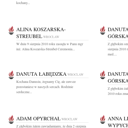
kochany...
ALINA KOSZARSKA-
DANUTA
STREUBEL
GÓRSK
WROCŁAW
W dniu 9 sierpnia 2010 roku zasnęła w Panu mgr
Z głębokim sm
inż. Alina Koszarska-Streubel Ceremonia...
sierpnia 2010 
med....
DANUTA ŁABĘDZKA
DANUTA
WROCŁAW
GÓRSK
Kochana Danusiu, żegnamy Cię, ale zawsze
pozostaniesz w naszych sercach. Rodzinie
Z głębokim żal
serdeczne...
2010 roku zmar
ADAM OPYRCHAŁ
ANNA L
WROCŁAW
WYPYC
Z głębokim żalem zawiadamiamy, że dnia 2 sierpnia