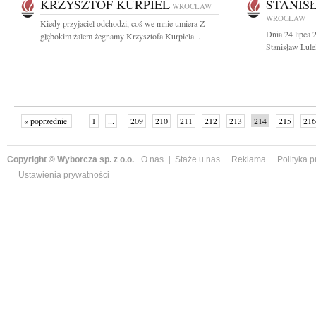
KRZYSZTOF KURPIEL
STANIS
WROCŁAW
WROCŁAW
Kiedy przyjaciel odchodzi, coś we mnie umiera Z
Dnia 24 lipca 
głębokim żalem żegnamy Krzysztofa Kurpiela...
Stanisław Lule
« poprzednie
1
...
209
210
211
212
213
214
215
216
następne »
Copyright © Wyborcza sp. z o.o.
O nas
Staże u nas
Reklama
Polityka 
Ustawienia prywatności