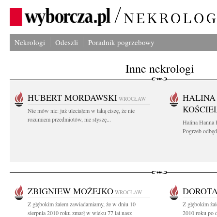
Nekrologi
Odeszli
Poradnik pogrzebowy
Inne nekrologi
HUBERT MORDAWSKI
HALINA
WROCŁAW
KOŚCIE
Nie mów nic: już uleciałem w taką ciszę, że nie
rozumiem przedmiotów, nie słyszę...
Halina Hanna 
Pogrzeb odbędz
ZBIGNIEW MOŻEJKO
DOROTA
WROCŁAW
Z głębokim żalem zawiadamiamy, że w dniu 10
Z głębokim żal
sierpnia 2010 roku zmarł w wieku 77 lat nasz
2010 roku po dł