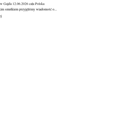
aw Gajda
12.06.2026
cała Polska
kim smutkiem przyjęliśmy wiadomość o...
ej