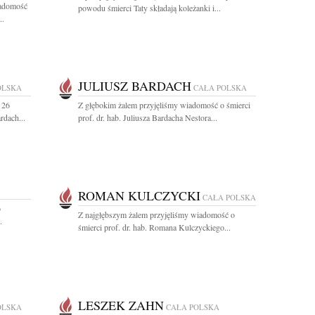
iadomość
powodu śmierci Taty składają koleżanki i...
..
JULIUSZ BARDACH
OLSKA
CAŁA POLSKA
 26
Z głębokim żalem przyjęliśmy wiadomość o śmierci
rdach...
prof. dr. hab. Juliusza Bardacha Nestora...
ROMAN KULCZYCKI
CAŁA POLSKA
o
Z najgłębszym żalem przyjęliśmy wiadomość o
.
śmierci prof. dr. hab. Romana Kulczyckiego...
LESZEK ZAHN
OLSKA
CAŁA POLSKA