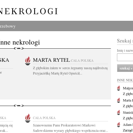
grzebowy
Inne nekrologi
Szukaj
Imię i naz
SKA
MARTA RYTEL
CAŁA POLSKA
Z głębokim żalem w sercu żegnamy naszą najdroższą
or
Przyjaciółkę Martę Rytel Opuścił...
INNE NE
Małgor
Z głęb
Marta 
Z głęb
Stanis
LSKA
CAŁA POLSKA
Z głęb
Adam P
ięcią się
Szanownemu Panu Prokuratorowi Markowi
Zarząd
wak...
Sadowskiemu wyrazy głębokiego współczucia oraz...