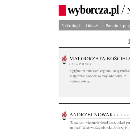
Nekrologi
Odeszli
Poradnik po
MAŁGORZATA KOŚCIEL
CAŁA POLSKA
Z głębokim smutkiem żegnam Panią Profes
Małgorzatę Kościelską moją Mentorkę. Z
wdzięcznością...
ANDRZEJ NOWAK
CAŁA PO
"Umarłych wieczność dotąd trwa, dokąd pam
im płaci" Wisława Szymborska Andrzej No