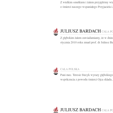
Z wielkim smutkiem i żalem przyjęliśmy w
o śmierci naszego wspaniałego Przyjaciela i.
JULIUSZ BARDACH
CAŁA P
Z głębokim żalem zawiadamiamy, że w dniu
stycznia 2010 roku zmarł prof. dr Juliusz Ba
CAŁA POLSKA
Pani mec. Teresie Stecyk wyrazy głębokieg
współczucia z powodu śmierci Ojca składa..
JULIUSZ BARDACH
CAŁA P