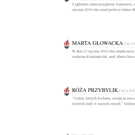
Z głębokim żalem przyjęliśmy wiadomość, 
stycznia 2010 roku zmarł profesor Juliusz B
MARTA GŁOWACKA
CAŁA 
W dniu 23 stycznia 2010 roku zmarła nasza
serdeczna Koleżanka lek. med. Marta Głowa
RÓŻA PRZYBYLIK
CAŁA PO
" Ludzie, których kochamy, zostają na zaws
zostawili ślady w naszych sercach." Serdecz