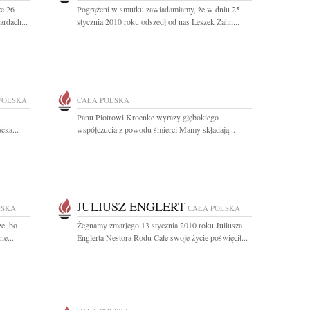
że 26
Pogrążeni w smutku zawiadamiamy, że w dniu 25
ardach...
stycznia 2010 roku odszedł od nas Leszek Zahn...
POLSKA
CAŁA POLSKA
Panu Piotrowi Kroenke wyrazy głębokiego
cka...
współczucia z powodu śmierci Mamy składają...
JULIUSZ ENGLERT
LSKA
CAŁA POLSKA
ze, bo
Żegnamy zmarłego 13 stycznia 2010 roku Juliusza
ne...
Englerta Nestora Rodu Całe swoje życie poświęcił...