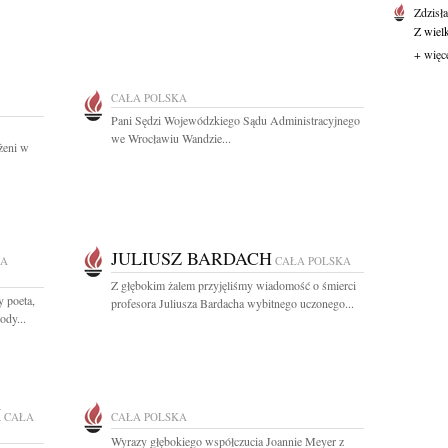
Zdzisł
Z wiel
+ więc
CAŁA POLSKA
Pani Sędzi Wojewódzkiego Sądu Administracyjnego
we Wrocławiu Wandzie...
żeni w
JULIUSZ BARDACH
ŁA
CAŁA POLSKA
Z głębokim żalem przyjęliśmy wiadomość o śmierci
 poeta,
profesora Juliusza Bardacha wybitnego uczonego...
ody...
I
CAŁA
CAŁA POLSKA
Wyrazy głębokiego współczucia Joannie Meyer z