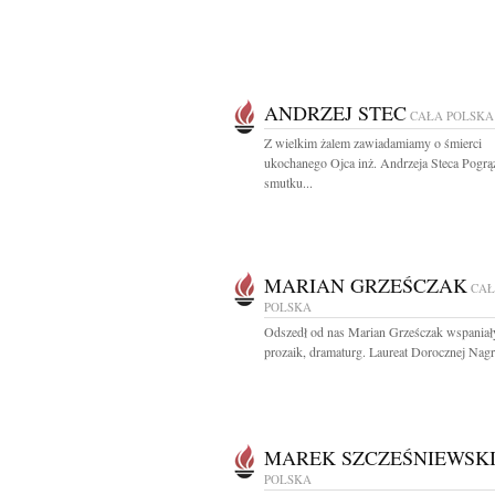
ANDRZEJ STEC
CAŁA POLSKA
Z wielkim żalem zawiadamiamy o śmierci
ukochanego Ojca inż. Andrzeja Steca Pogrą
smutku...
MARIAN GRZEŚCZAK
CA
POLSKA
Odszedł od nas Marian Grześczak wspaniały
prozaik, dramaturg. Laureat Dorocznej Nagr
MAREK SZCZEŚNIEWSK
POLSKA