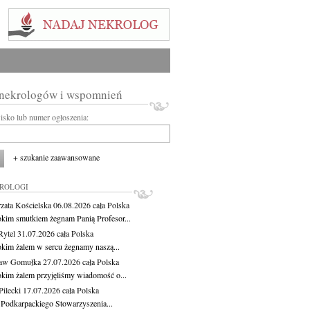
 nekrologów i wspomnień
wisko lub numer ogłoszenia:
+ szukanie zaawansowane
KROLOGI
zata Kościelska
06.08.2026
cała Polska
okim smutkiem żegnam Panią Profesor...
Rytel
31.07.2026
cała Polska
okim żalem w sercu żegnamy naszą...
ław Gomułka
27.07.2026
cała Polska
okim żalem przyjęliśmy wiadomość o...
ilecki
17.07.2026
cała Polska
 Podkarpackiego Stowarzyszenia...