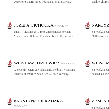
2010 roku zmarła nasza kochana Mama, Babcia i...
ciężkiej chorob
JÓZEFA CICHOCKA
NARCYZ
WROCŁAW
Dnia 19 sierpnia 2010 roku zmarła nasza kochana
Z głębokim żal
Mama, Żona, Babcia i Prababcia Józefa Cichocka...
2010 roku zmar
WIESŁAW JURLEWICZ
WIESŁA
WROCŁAW
Z głębokim żalem zawiadamiamy, że dnia 15 sierpnia
Z głębokim ża
2010 roku zmarł, w wieku 79 lat, nasz kochany...
odszedł na wie
KRYSTYNA SIERADZKA
ZENON 
WROCŁAW
Z głębokim żal