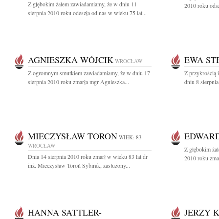
Z głębokim żalem zawiadamiamy, że w dniu 11
2010 roku odsz
sierpnia 2010 roku odeszła od nas w wieku 75 lat...
AGNIESZKA WÓJCIK
EWA ST
WROCŁAW
Z ogromnym smutkiem zawiadamiamy, że w dniu 17
Z przykrością 
sierpnia 2010 roku zmarła mgr Agnieszka...
dniu 8 sierpnia
MIECZYSŁAW TORON
EDWARD
WIEK: 83
WROCŁAW
Z głębokim żal
Dnia 14 sierpnia 2010 roku zmarł w wieku 83 lat dr
2010 roku zmar
inż. Mieczysław Toroń Sybirak, zasłużony...
HANNA SATTLER-
JERZY 