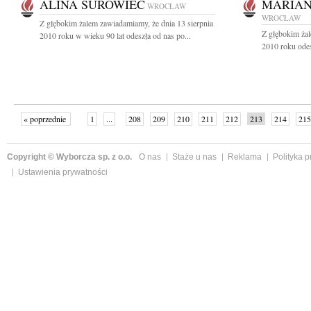
ALINA SUROWIEC
MARIAN
WROCŁAW
WROCŁAW
Z głębokim żalem zawiadamiamy, że dnia 13 sierpnia
Z głębokim żal
2010 roku w wieku 90 lat odeszła od nas po...
2010 roku ode
« poprzednie
1
...
208
209
210
211
212
213
214
215
następne »
Copyright © Wyborcza sp. z o.o.
O nas
Staże u nas
Reklama
Polityka 
Ustawienia prywatności