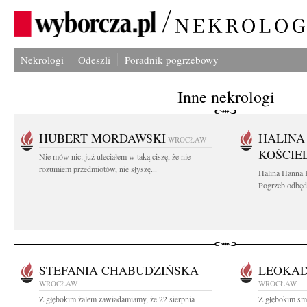
Nekrologi
Odeszli
Poradnik pogrzebowy
Inne nekrologi
HUBERT MORDAWSKI
HALINA
WROCŁAW
KOŚCIE
Nie mów nic: już uleciałem w taką ciszę, że nie
rozumiem przedmiotów, nie słyszę...
Halina Hanna 
Pogrzeb odbędz
STEFANIA CHABUDZIŃSKA
LEOKAD
WROCŁAW
WROCŁAW
Z głębokim żalem zawiadamiamy, że 22 sierpnia
Z głębokim smu