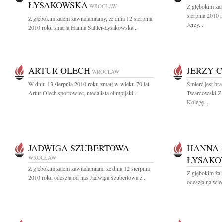
ŁYSAKOWSKA
WROCŁAW
Z głębokim ża
sierpnia 2010 
Z głębokim żalem zawiadamiamy, że dnia 12 sierpnia
Jerzy...
2010 roku zmarła Hanna Sattler-Łysakowska...
ARTUR OLECH
JERZY 
WROCŁAW
W dniu 13 sierpnia 2010 roku zmarł w wieku 70 lat
Śmierć jest br
Artur Olech sportowiec, medalista olimpijski...
Twardowski Z 
Kolegę...
JADWIGA SZUBERTOWA
HANNA 
WROCŁAW
ŁYSAK
Z głębokim żalem zawiadamiam, że dnia 12 sierpnia
Z głębokim ża
2010 roku odeszła od nas Jadwiga Szubertowa z...
odeszła na wie