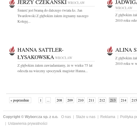
JERZY CZEKAŃSKI
JADWIG
WROCŁAW
WROCŁAW
Śmierć jest bramą do dalszego świata ks. Jan
Z głębokim żal
Twardowski Z głębokim żalem żegnamy naszego
2010 roku odes
Kolegę...
HANNA SATTLER-
ALINA 
ŁYSAKOWSKA
WROCŁAW
Z głębokim żal
2010 roku w wi
Z głębokim żalem zawiadamiamy, że w wieku 75 lat
odeszła na wieczny spoczynek magister Hanna...
« poprzednie
1
...
208
209
210
211
212
213
214
215
następne »
Copyright © Wyborcza sp. z o.o.
O nas
Staże u nas
Reklama
Polityka 
Ustawienia prywatności