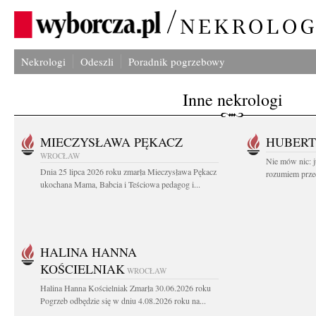
Nekrologi
Odeszli
Poradnik pogrzebowy
Inne nekrologi
MIECZYSŁAWA PĘKACZ
HUBERT
WROCŁAW
Nie mów nic: ju
Dnia 25 lipca 2026 roku zmarła Mieczysława Pękacz
rozumiem przed
ukochana Mama, Babcia i Teściowa pedagog i...
HALINA HANNA
KOŚCIELNIAK
WROCŁAW
Halina Hanna Kościelniak Zmarła 30.06.2026 roku
Pogrzeb odbędzie się w dniu 4.08.2026 roku na...