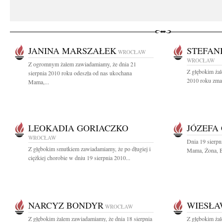
JANINA MARSZAŁEK
STEFAN
WROCŁAW
WROCŁAW
Z ogromnym żalem zawiadamiamy, że dnia 21
Z głębokim żal
sierpnia 2010 roku odeszła od nas ukochana
2010 roku zmar
Mama,...
LEOKADIA GORIACZKO
JÓZEFA
WROCŁAW
Dnia 19 sierpn
Z głębokim smutkiem zawiadamiamy, że po długiej i
Mama, Żona, Ba
ciężkiej chorobie w dniu 19 sierpnia 2010...
NARCYZ BONDYR
WIESŁA
WROCŁAW
Z głębokim żalem zawiadamiamy, że dnia 18 sierpnia
Z głębokim żal