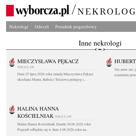
Nekrologi
Odeszli
Poradnik pogrzebowy
Inne nekrologi
MIECZYSŁAWA PĘKACZ
HUBERT
WROCŁAW
Nie mów nic: ju
Dnia 25 lipca 2026 roku zmarła Mieczysława Pękacz
rozumiem przed
ukochana Mama, Babcia i Teściowa pedagog i...
HALINA HANNA
KOŚCIELNIAK
WROCŁAW
Halina Hanna Kościelniak Zmarła 30.06.2026 roku
Pogrzeb odbędzie się w dniu 4.08.2026 roku na...