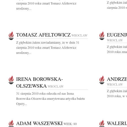
Z głębokim ża
sierpnia 2010 roku zmarł Tomasz Afeltowicz
sierpnia 2010 
urodzony...
TOMASZ AFELTOWICZ
EUGENI
WROCŁAW
WROCŁAW
Z głębokim żalem zawiadamiamy, że w dniu 31
Z głębokim ża
sierpnia 2010 roku zmarł Tomasz Afeltowicz
2010 roku zmar
urodzony...
IRENA BOROWSKA-
ANDRZE
OLSZEWSKA
WROCŁAW
WROCŁAW
Z głębokim ża
31 sierpnia 2010 roku odeszła od nas Irena
2010 roku, w w
Borowska-Olszewska emerytowana artystka baletu
Opery...
ADAM WASZEWSKI
WALERI
WIEK: 80