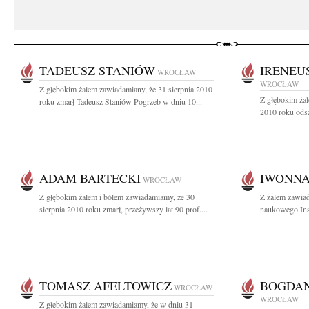
TADEUSZ STANIÓW
IRENEU
WROCŁAW
WROCŁAW
Z głębokim żalem zawiadamiany, że 31 sierpnia 2010
Z głębokim żal
roku zmarł Tadeusz Staniów Pogrzeb w dniu 10...
2010 roku odsze
ADAM BARTECKI
IWONNA
WROCŁAW
Z głębokim żalem i bólem zawiadamiamy, że 30
Z żalem zawia
sierpnia 2010 roku zmarł, przeżywszy lat 90 prof....
naukowego Ins
TOMASZ AFELTOWICZ
BOGDAN
WROCŁAW
WROCŁAW
Z głębokim żalem zawiadamiamy, że w dniu 31