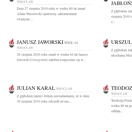
WROCŁAW
JABŁOŃ
Dnia 27 sierpnia 2010 roku w wieku 80 lat zmarł
Z głębokim ża
Adam Waszewski opatrzony sakramentami
sierpnia 2010 
świętymi....
z...
JANUSZ JAWORSKI
URSZUL
WIEK: 64
WROCŁAW
Z głębokim ża
28 sierpnia 2010 roku zmarł w wieku 64 lat Janusz
ukochanej Mamy
Jaworski Uroczystość żałobna rozpocznie się w...
JULIAN KARAL
TEODOZ
WROCŁAW
WROCŁAW
Z głębokim żalem i bólem zawiadamiamy, że w dniu
Teodozja Pia
30 sierpnia 2010 roku odszedł od nas...
wieku 88 lat p
oddała...