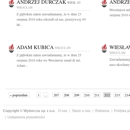
ANDRZEJ DURCZAK
ANDRZE
WIEK: 65
WROCŁAW
Mocniejsza ani
Z głębokim żalem zawiadamiamy, że w dniu 23
sierpnia 2010 
sierpnia 2010 roku odszedł od nas, przeżywszy 65
lat...
ADAM KUBICA
WIESŁA
WROCŁAW
WROCŁAW
Z głębokim żalem zawiadamiamy, że w dniu 25
Zawiadamiamy, 
sierpnia 2010 roku we Wrocławiu zmarł dr inż.
nasz ukochany 
Adam...
« poprzednie
1
...
207
208
209
210
211
212
213
214
następne »
Copyright © Wyborcza sp. z o.o.
O nas
Staże u nas
Reklama
Polityka 
Ustawienia prywatności