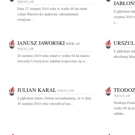
WROCŁAW
JABŁOŃ
Dnia 27 sierpnia 2010 roku w wieku 80 lat zmarł
Z głębokim ża
Adam Waszewski opatrzony sakramentami
sierpnia 2010 
świętymi....
z...
JANUSZ JAWORSKI
URSZUL
WIEK: 64
WROCŁAW
Z głębokim ża
28 sierpnia 2010 roku zmarł w wieku 64 lat Janusz
ukochanej Mamy
Jaworski Uroczystość żałobna rozpocznie się w...
JULIAN KARAL
TEODOZ
WROCŁAW
WROCŁAW
Z głębokim żalem i bólem zawiadamiamy, że w dniu
Teodozja Pia
30 sierpnia 2010 roku odszedł od nas...
wieku 88 lat p
oddała...