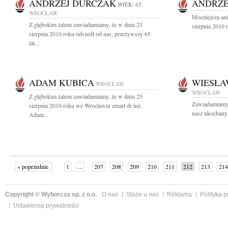
ANDRZEJ DURCZAK
ANDRZE
WIEK: 65
WROCŁAW
Mocniejsza ani
Z głębokim żalem zawiadamiamy, że w dniu 23
sierpnia 2010 
sierpnia 2010 roku odszedł od nas, przeżywszy 65
lat...
ADAM KUBICA
WIESŁA
WROCŁAW
WROCŁAW
Z głębokim żalem zawiadamiamy, że w dniu 25
Zawiadamiamy, 
sierpnia 2010 roku we Wrocławiu zmarł dr inż.
nasz ukochany 
Adam...
« poprzednie
1
...
207
208
209
210
211
212
213
214
następne »
Copyright © Wyborcza sp. z o.o.
O nas
Staże u nas
Reklama
Polityka 
Ustawienia prywatności