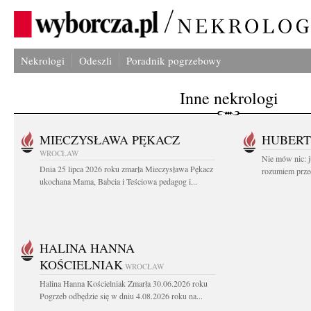
Nekrologi
Odeszli
Poradnik pogrzebowy
Inne nekrologi
MIECZYSŁAWA PĘKACZ
HUBERT
WROCŁAW
Nie mów nic: ju
Dnia 25 lipca 2026 roku zmarła Mieczysława Pękacz
rozumiem przed
ukochana Mama, Babcia i Teściowa pedagog i...
HALINA HANNA
KOŚCIELNIAK
WROCŁAW
Halina Hanna Kościelniak Zmarła 30.06.2026 roku
Pogrzeb odbędzie się w dniu 4.08.2026 roku na...