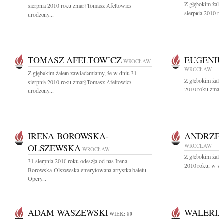
Z głębokim ża
sierpnia 2010 roku zmarł Tomasz Afeltowicz
sierpnia 2010 
urodzony...
TOMASZ AFELTOWICZ
EUGENI
WROCŁAW
WROCŁAW
Z głębokim żalem zawiadamiamy, że w dniu 31
Z głębokim ża
sierpnia 2010 roku zmarł Tomasz Afeltowicz
2010 roku zmar
urodzony...
IRENA BOROWSKA-
ANDRZE
OLSZEWSKA
WROCŁAW
WROCŁAW
Z głębokim ża
31 sierpnia 2010 roku odeszła od nas Irena
2010 roku, w w
Borowska-Olszewska emerytowana artystka baletu
Opery...
ADAM WASZEWSKI
WALERI
WIEK: 80