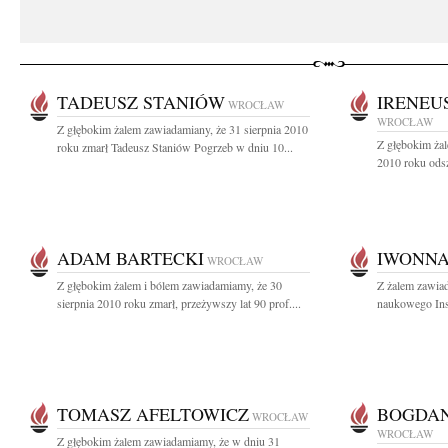
TADEUSZ STANIÓW
IRENEU
WROCŁAW
WROCŁAW
Z głębokim żalem zawiadamiany, że 31 sierpnia 2010
Z głębokim żal
roku zmarł Tadeusz Staniów Pogrzeb w dniu 10...
2010 roku odsze
ADAM BARTECKI
IWONNA
WROCŁAW
Z głębokim żalem i bólem zawiadamiamy, że 30
Z żalem zawia
sierpnia 2010 roku zmarł, przeżywszy lat 90 prof....
naukowego Ins
TOMASZ AFELTOWICZ
BOGDAN
WROCŁAW
WROCŁAW
Z głębokim żalem zawiadamiamy, że w dniu 31