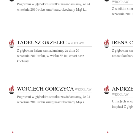
WROCŁAW
Pogrążeni w głębokim smutku zawiadamiamy, że 24
Z wielkim smu
września 2010 roku zmarł nasz ukochany Mąż i...
września 2010 
TADEUSZ GRZELEC
IRENA 
WROCŁAW
Z głębokim żalem zawiadamiamy, że dnia 26
Z głębokim sm
wrzesnia 2010 roku, w wieku 56 lat, zmarł nasz
nasza ukochana
kochany...
WOJCIECH GORCZYCA
ANDRZE
WROCŁAW
WROCŁAW
Pogrążeni w głębokim smutku zawiadamiamy, że 24
Umarłych wiecz
września 2010 roku zmarł nasz ukochany Mąż i...
im płaci Z głę