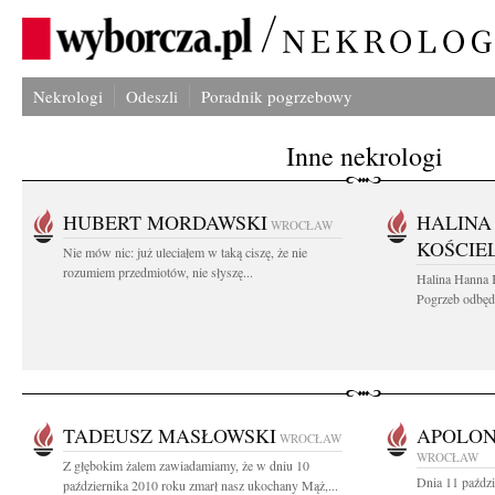
Nekrologi
Odeszli
Poradnik pogrzebowy
Inne nekrologi
HUBERT MORDAWSKI
HALINA
WROCŁAW
KOŚCIE
Nie mów nic: już uleciałem w taką ciszę, że nie
rozumiem przedmiotów, nie słyszę...
Halina Hanna 
Pogrzeb odbędz
TADEUSZ MASŁOWSKI
APOLON
WROCŁAW
WROCŁAW
Z głębokim żalem zawiadamiamy, że w dniu 10
Dnia 11 paździe
października 2010 roku zmarł nasz ukochany Mąż,...