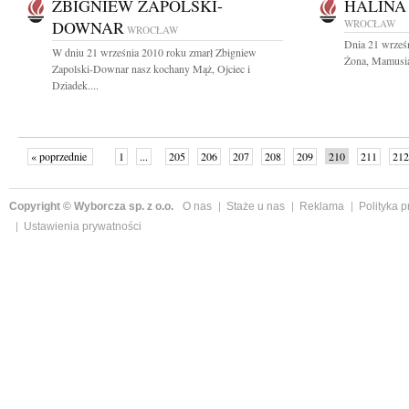
ZBIGNIEW ZAPOLSKI-
HALINA
DOWNAR
WROCŁAW
WROCŁAW
Dnia 21 wrześ
W dniu 21 września 2010 roku zmarł Zbigniew
Żona, Mamusia,
Zapolski-Downar nasz kochany Mąż, Ojciec i
Dziadek....
« poprzednie
1
...
205
206
207
208
209
210
211
212
następne »
Copyright © Wyborcza sp. z o.o.
O nas
Staże u nas
Reklama
Polityka 
Ustawienia prywatności