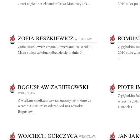
zmarł nagle dr Aleksander Całka Matematyk O...
2010 roku po d
ZOFIA RESZKIEWICZ
ROMUAL
WROCŁAW
Zofia Reszkiewicz zmarła 28 września 2010 roku
Z głębokim ża
Msza święta żałobna odbędzie się w dniu 6...
2010 roku zma
7...
BOGUSŁAW ZABIEROWSKI
PIOTR 
WROCŁAW
Z głębokim ża
Z wielkim smutkiem zawiadamiamy, że w dniu 28
września 2010 
września 2010 roku odszedł od nas adwokat
Dziadek i...
Bogusław...
WOJCIECH GORCZYCA
JAN JA
WROCŁAW