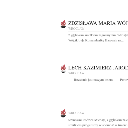
ZDZISŁAWA MARIA WÓJ
WROCŁAW
Z głębokim smutkiem żegnamy hm. Zdzisła
Wójcik byłą Komendantkę Harcerek na...
LECH KAZIMIERZ JARO
WROCŁAW
Rozstanie jest naszym losem, Ponow
WROCŁAW
Szanowni Rodzice Michała, z głębokim żale
smutkiem przyjęliśmy wiadomość o śmierci