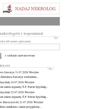
 nekrologów i wspomnień
wisko lub numer ogłoszenia:
+ szukanie zaawansowane
KROLOGI
awa Sawaryn
31.07.2026
Wrocław
 Zdzisława Sawaryn wieloletnia...
Spychała
24.07.2026
Wrocław
kim żalem żegnamy Ś.P. Pawła Spychałę...
Spychała
22.07.2026
Wrocław
kim żalem żegnamy Ś.P. Pawła Spychałę...
aw Barszczewski
21.07.2026
Wrocław
okim smutkiem i żalem przyjęliśmy...