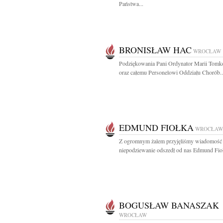
Państwa...
BRONISŁAW HAC
WROCŁAW
Podziękowania Pani Ordynator Marii Tom
oraz całemu Personelowi Oddziału Chorób..
EDMUND FIOŁKA
WROCŁAW
Z ogromnym żalem przyjęliśmy wiadomość 
niepodziewanie odszedł od nas Edmund Fioł
BOGUSŁAW BANASZAK
WROCŁAW