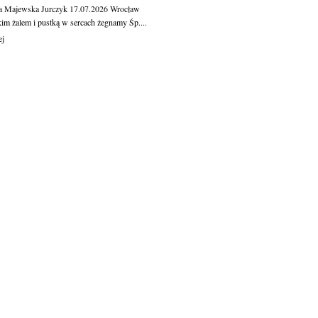
a Majewska Jurczyk
17.07.2026
Wrocław
kim żalem i pustką w sercach żegnamy Śp....
ej