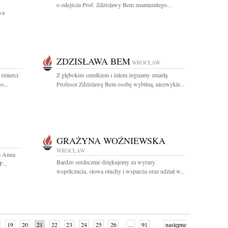
o odejściu Prof. Zdzisławy Bem znamienitego...
wa
ZDZISŁAWA BEM
WROCŁAW
 śmierci
Z głębokim smutkiem i żalem żegnamy zmarłą
o...
Profesor Zdzisławę Bem osobę wybitną, niezwykle...
GRAŻYNA WOŹNIEWSKA
WROCŁAW
a Anna
Bardzo serdecznie dziękujemy za wyrazy
...
współczucia, słowa otuchy i wsparcia oraz udział w...
19
20
21
22
23
24
25
26
...
91
następne