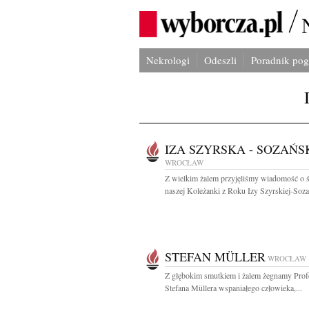
Nekrologi
Odeszli
Poradnik po
IZA SZYRSKA - SOZAŃS
WROCŁAW
Z wielkim żalem przyjęliśmy wiadomość o ś
naszej Koleżanki z Roku Izy Szyrskiej-Sozań
STEFAN MÜLLER
WROCŁAW
Z głębokim smutkiem i żalem żegnamy Prof
Stefana Müllera wspaniałego człowieka,...