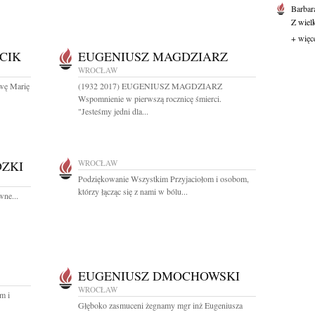
Barbar
Z wiel
+ więc
CIK
EUGENIUSZ MAGDZIARZ
WROCŁAW
wę Marię
(1932 2017) EUGENIUSZ MAGDZIARZ
Wspomnienie w pierwszą rocznicę śmierci.
"Jesteśmy jedni dla...
DZKI
WROCŁAW
Podziękowanie Wszystkim Przyjaciołom i osobom,
którzy łącząc się z nami w bólu...
ne...
EUGENIUSZ DMOCHOWSKI
WROCŁAW
m i
Głęboko zasmuceni żegnamy mgr inż Eugeniusza