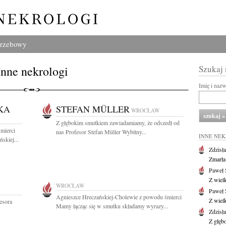
grzebowy
Inne nekrologi
Szukaj
Imię i naz
KA
STEFAN MÜLLER
WROCŁAW
Z głębokim smutkiem zawiadamiamy, że odszedł od
mierci
nas Profesor Stefan Müller Wybitny...
INNE NE
skiej...
Zdzisł
Zmarła
Paweł 
Z wiel
WROCŁAW
Paweł 
Agnieszce Hreczańskiej-Cholewie z powodu śmierci
Z wiel
esora
Mamy łącząc się w smutku składamy wyrazy...
Zdzisł
Z głęb