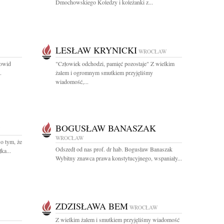
Dmochowskiego Koledzy i koleżanki z...
LESŁAW KRYNICKI
WROCŁAW
kowid
"Człowiek odchodzi, pamięć pozostaje" Z wielkim
.
żalem i ogromnym smutkiem przyjęliśmy
wiadomość,...
BOGUSŁAW BANASZAK
WROCŁAW
o tym, że
Odszedł od nas prof. dr hab. Bogusław Banaszak
ka...
Wybitny znawca prawa konstytucyjnego, wspaniały...
ZDZISŁAWA BEM
WROCŁAW
Z wielkim żalem i smutkiem przyjęliśmy wiadomość