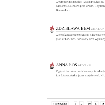
Z ogromnym smutkiem i żalem przyjęliśmy
wiadomość o śmierci prof. dr hab. Bogusła
Banaszaka...
ZDZISŁAWA BEM
WROCŁAW
Z głębokim żalem przyjęliśmy wiadomość o
prof. dr hab. med. Zdzisławy Bem Wybitneg
ANNA ŁOŚ
WROCŁAW
Z głębokim żalem zawiadamiamy, że odeszł
Łoś fotoreporterka, jedna z założycielek NAF
« poprzednie
1
...
16
17
18