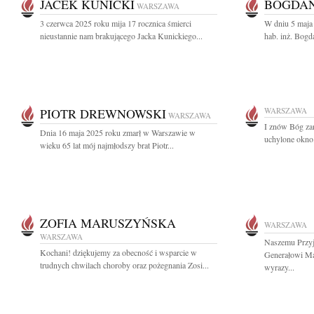
JACEK KUNICKI
BOGDA
WARSZAWA
3 czerwca 2025 roku mija 17 rocznica śmierci
W dniu 5 maja 
nieustannie nam brakującego Jacka Kunickiego...
hab. inż. Bogd
PIOTR DREWNOWSKI
WARSZAWA
WARSZAWA
I znów Bóg zam
Dnia 16 maja 2025 roku zmarł w Warszawie w
uchylone okno
wieku 65 lat mój najmłodszy brat Piotr...
ZOFIA MARUSZYŃSKA
WARSZAWA
WARSZAWA
Naszemu Przyja
Kochani! dziękujemy za obecność i wsparcie w
Generałowi M
trudnych chwilach choroby oraz pożegnania Zosi...
wyrazy...