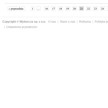
« poprzednie
1
...
16
17
18
19
20
21
22
23
24
»
Copyright © Wyborcza sp. z o.o.
O nas
Staże u nas
Reklama
Polityka 
Ustawienia prywatności