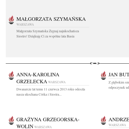
MAŁGORZATA SZYMAŃSKA
WARSZAWA
Małgorzata Szymańska Żegnaj najukochańsza
Siostro! Dziękuję Ci za wspólne lata Basia
ANNA-KAROLINA
JAN BU
GRZELECKA
WARSZAWA
Z głębokim sm
odpoczynek uda
Dwanaście lat temu 11 czerwca 2013 roku odeszła
nasza ukochana Córka i Siostra...
GRAŻYNA GRZEGORSKA-
ANDRZE
WOLIN
WARSZAWA
WARSZAWA