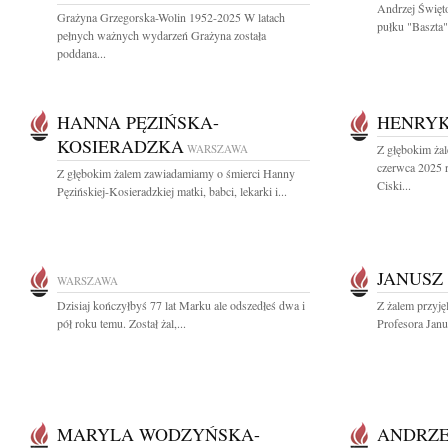
Andrzej Święt
Grażyna Grzegorska-Wolin 1952-2025 W latach
pułku "Baszta"
pełnych ważnych wydarzeń Grażyna została
poddana...
HANNA PĘZIŃSKA-
HENRYK
KOSIERADZKA
WARSZAWA
Z głębokim ża
czerwca 2025 
Z głębokim żalem zawiadamiamy o śmierci Hanny
Ciski...
Pęzińskiej-Kosieradzkiej matki, babci, lekarki i...
JANUSZ
WARSZAWA
Dzisiaj kończyłbyś 77 lat Marku ale odszedłeś dwa i
Z żalem przyję
pół roku temu. Został żal,...
Profesora Janu
MARYLA WODZYŃSKA-
ANDRZE