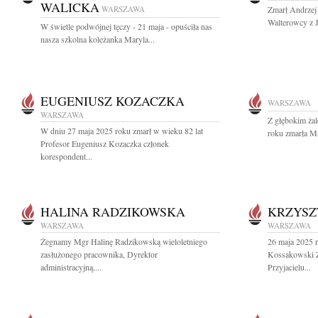
WALICKA
WARSZAWA
Zmarł Andrzej
Walterowcy z J
W świetle podwójnej tęczy - 21 maja - opuściła nas
nasza szkolna koleżanka Maryla...
EUGENIUSZ KOZACZKA
WARSZAWA
WARSZAWA
Z głębokim ża
W dniu 27 maja 2025 roku zmarł w wieku 82 lat
roku zmarła M
Profesor Eugeniusz Kozaczka członek
korespondent...
HALINA RADZIKOWSKA
KRZYSZ
WARSZAWA
WARSZAWA
Żegnamy Mgr Halinę Radzikowską wieloletniego
26 maja 2025 r
zasłużonego pracownika, Dyrektor
Kossakowski Zn
administracyjną,...
Przyjacielu...