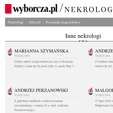
Nekrologi
Odeszli
Poradnik pogrzebowy
Inne nekrologi
MARIANNA SZYMAŃSKA
ANDRZE
WARSZAWA
WARSZAWA
Gdyby miłość mogła uzdrawiać a łzy wskrzeszać
Z wielkim smu
byłabyś z nami ale Ty jesteś tylko w snach Mija 7...
śmierci dr. in
ANDRZEJ PERZANOWSKI
MAŁGOR
WARSZAWA
WARSZAWA
Z głębokim smutkiem i niedowierzaniem
27 lipca 2026 
zawiadamiamy o śmierci dr n. med. Andrzeja
Małgorzata Sz
Perzanowskiego...