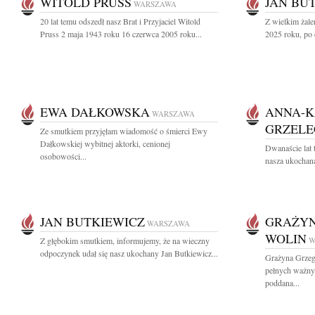
WITOLD PRUSS
JAN BU
WARSZAWA
20 lat temu odszedł nasz Brat i Przyjaciel Witold
Z wielkim żal
Pruss 2 maja 1943 roku 16 czerwca 2005 roku...
2025 roku, po 
EWA DAŁKOWSKA
ANNA-K
WARSZAWA
GRZEL
Ze smutkiem przyjęłam wiadomość o śmierci Ewy
Dałkowskiej wybitnej aktorki, cenionej
Dwanaście lat 
osobowości...
nasza ukochana
JAN BUTKIEWICZ
GRAŻYN
WARSZAWA
WOLIN
Z głębokim smutkiem, informujemy, że na wieczny
W
odpoczynek udał się nasz ukochany Jan Butkiewicz...
Grażyna Grzeg
pełnych ważny
poddana...