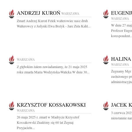
ANDRZEJ KUROŃ
EUGENI
WARSZAWA
WARSZAWA
Zmarł Andrzej Kuroń Felek walterowiec nasz druh
W dniu 27 maj
Walterowcy z Jedynki Ewa Bożyk - Jare Zula Kahl...
Profesor Euge
korespondent..
HALINA
WARSZAWA
WARSZAWA
Z głębokim żalem zawiadamiamy, że 21 maja 2025
Żegnamy Mgr H
roku zmarła Maria Wodzyńska-Walicka W dniu 30...
zasłużonego p
administracyjną
KRZYSZTOF KOSSAKOWSKI
JACEK 
WARSZAWA
3 czerwca 2025
26 maja 2025 r. zmarł w Madrycie Krzysztof
nieustannie na
Kossakowski Znaliśmy się 60 lat Żegnaj
Przyjacielu...