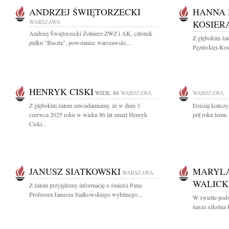
ANDRZEJ ŚWIĘTORZECKI
HANNA 
WARSZAWA
KOSIER
Andrzej Świętorzecki Żołnierz ZWZ i AK, członek
Z głębokim ża
pułku "Baszta", powstaniec warszawski....
Pęzińskiej-Kosi
HENRYK CISKI
WIEK: 86
WARSZAWA
WARSZAWA
Z głębokim żalem zawiadamiamy, że w dniu 3
Dzisiaj kończy
czerwca 2025 roku w wieku 86 lat zmarł Henryk
pół roku temu. 
Ciski...
JANUSZ SIATKOWSKI
MARYL
WARSZAWA
WALIC
Z żalem przyjęliśmy informację o śmierci Pana
Profesora Janusza Siatkowskiego wybitnego...
W świetle podw
nasza szkolna 