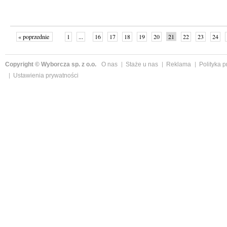
« poprzednie
1
...
16
17
18
19
20
21
22
23
24
»
Copyright © Wyborcza sp. z o.o.
O nas
Staże u nas
Reklama
Polityka 
Ustawienia prywatności