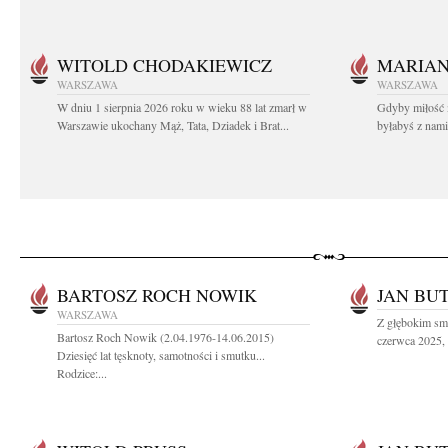
WITOLD CHODAKIEWICZ
MARIA
WARSZAWA
WARSZAWA
W dniu 1 sierpnia 2026 roku w wieku 88 lat zmarł w
Gdyby miłość 
Warszawie ukochany Mąż, Tata, Dziadek i Brat...
byłabyś z nami 
BARTOSZ ROCH NOWIK
JAN BU
WARSZAWA
Z głębokim sm
Bartosz Roch Nowik (2.04.1976-14.06.2015)
czerwca 2025, 
Dziesięć lat tęsknoty, samotności i smutku...
Rodzice:...