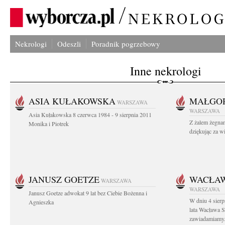
Nekrologi
Odeszli
Poradnik pogrzebowy
Inne nekrologi
ASIA KUŁAKOWSKA
MAŁGOR
WARSZAWA
WARSZAWA
Asia Kułakowska 8 czerwca 1984 - 9 sierpnia 2011
Z żalem żegnam
Monika i Piotrek
dziękując za w
JANUSZ GOETZE
WACŁAW
WARSZAWA
WARSZAWA
Janusz Goetze adwokat 9 lat bez Ciebie Bożenna i
W dniu 4 sier
Agnieszka
lata Wacława 
zawiadamiamy.