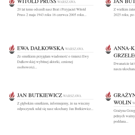
WITOLD PRUSS
JAN BU
WARSZAWA
20 lat temu odszedł nasz Brat i Przyjaciel Witold
Z wielkim żal
Pruss 2 maja 1943 roku 16 czerwca 2005 roku...
2025 roku, po 
EWA DAŁKOWSKA
ANNA-K
WARSZAWA
GRZEL
Ze smutkiem przyjęłam wiadomość o śmierci Ewy
Dałkowskiej wybitnej aktorki, cenionej
Dwanaście lat 
osobowości...
nasza ukochana
JAN BUTKIEWICZ
GRAŻYN
WARSZAWA
WOLIN
Z głębokim smutkiem, informujemy, że na wieczny
W
odpoczynek udał się nasz ukochany Jan Butkiewicz...
Grażyna Grzeg
pełnych ważny
poddana...