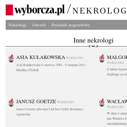
Nekrologi
Odeszli
Poradnik pogrzebowy
Inne nekrologi
ASIA KUŁAKOWSKA
MAŁGOR
WARSZAWA
WARSZAWA
Asia Kułakowska 8 czerwca 1984 - 9 sierpnia 2011
Z żalem żegnam
Monika i Piotrek
dziękując za w
JANUSZ GOETZE
WACŁAW
WARSZAWA
WARSZAWA
Janusz Goetze adwokat 9 lat bez Ciebie Bożenna i
W dniu 4 sier
Agnieszka
lata Wacława 
zawiadamiamy.