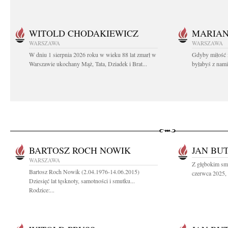
WITOLD CHODAKIEWICZ
MARIA
WARSZAWA
WARSZAWA
W dniu 1 sierpnia 2026 roku w wieku 88 lat zmarł w
Gdyby miłość 
Warszawie ukochany Mąż, Tata, Dziadek i Brat...
byłabyś z nami 
BARTOSZ ROCH NOWIK
JAN BU
WARSZAWA
Z głębokim sm
Bartosz Roch Nowik (2.04.1976-14.06.2015)
czerwca 2025, 
Dziesięć lat tęsknoty, samotności i smutku...
Rodzice:...