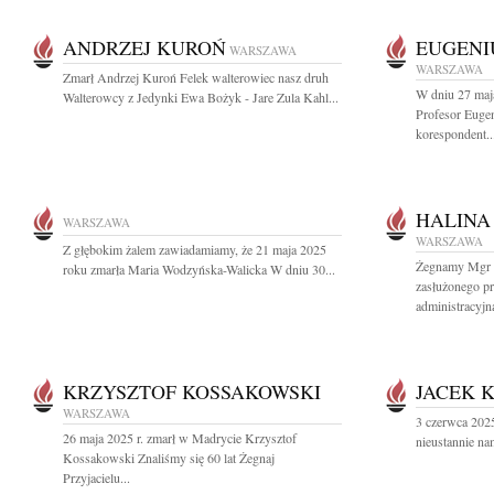
ANDRZEJ KUROŃ
EUGENI
WARSZAWA
WARSZAWA
Zmarł Andrzej Kuroń Felek walterowiec nasz druh
W dniu 27 maj
Walterowcy z Jedynki Ewa Bożyk - Jare Zula Kahl...
Profesor Euge
korespondent..
HALINA
WARSZAWA
WARSZAWA
Z głębokim żalem zawiadamiamy, że 21 maja 2025
Żegnamy Mgr H
roku zmarła Maria Wodzyńska-Walicka W dniu 30...
zasłużonego p
administracyjną
KRZYSZTOF KOSSAKOWSKI
JACEK 
WARSZAWA
3 czerwca 2025
26 maja 2025 r. zmarł w Madrycie Krzysztof
nieustannie na
Kossakowski Znaliśmy się 60 lat Żegnaj
Przyjacielu...