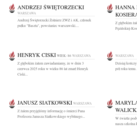
ANDRZEJ ŚWIĘTORZECKI
HANNA 
WARSZAWA
KOSIER
Andrzej Świętorzecki Żołnierz ZWZ i AK, członek
Z głębokim ża
pułku "Baszta", powstaniec warszawski....
Pęzińskiej-Kosi
HENRYK CISKI
WIEK: 86
WARSZAWA
WARSZAWA
Z głębokim żalem zawiadamiamy, że w dniu 3
Dzisiaj kończy
czerwca 2025 roku w wieku 86 lat zmarł Henryk
pół roku temu. 
Ciski...
JANUSZ SIATKOWSKI
MARYL
WARSZAWA
WALIC
Z żalem przyjęliśmy informację o śmierci Pana
Profesora Janusza Siatkowskiego wybitnego...
W świetle podw
nasza szkolna 