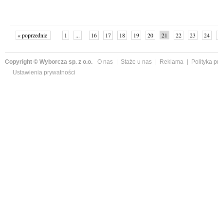
« poprzednie
1
...
16
17
18
19
20
21
22
23
24
»
Copyright © Wyborcza sp. z o.o.
O nas
Staże u nas
Reklama
Polityka 
Ustawienia prywatności