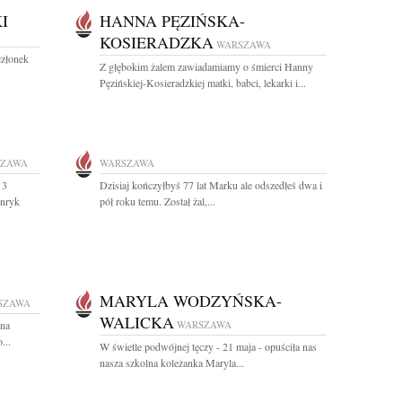
I
HANNA PĘZIŃSKA-
KOSIERADZKA
WARSZAWA
członek
Z głębokim żalem zawiadamiamy o śmierci Hanny
Pęzińskiej-Kosieradzkiej matki, babci, lekarki i...
SZAWA
WARSZAWA
 3
Dzisiaj kończyłbyś 77 lat Marku ale odszedłeś dwa i
enryk
pół roku temu. Został żal,...
MARYLA WODZYŃSKA-
SZAWA
WALICKA
ana
WARSZAWA
...
W świetle podwójnej tęczy - 21 maja - opuściła nas
nasza szkolna koleżanka Maryla...