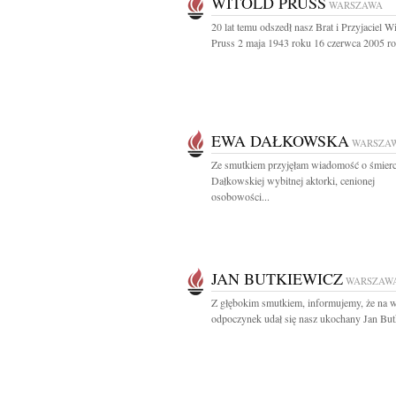
WITOLD PRUSS
WARSZAWA
20 lat temu odszedł nasz Brat i Przyjaciel W
Pruss 2 maja 1943 roku 16 czerwca 2005 ro
EWA DAŁKOWSKA
WARSZA
Ze smutkiem przyjęłam wiadomość o śmier
Dałkowskiej wybitnej aktorki, cenionej
osobowości...
JAN BUTKIEWICZ
WARSZAW
Z głębokim smutkiem, informujemy, że na 
odpoczynek udał się nasz ukochany Jan Butk