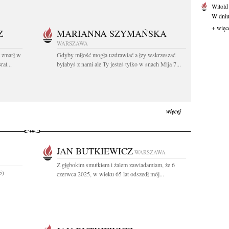
Witold
W dniu 
+ więc
Z
MARIANNA SZYMAŃSKA
WARSZAWA
t zmarł w
Gdyby miłość mogła uzdrawiać a łzy wskrzeszać
at...
byłabyś z nami ale Ty jesteś tylko w snach Mija 7...
więcej
JAN BUTKIEWICZ
WARSZAWA
Z głębokim smutkiem i żalem zawiadamiam, że 6
5)
czerwca 2025, w wieku 65 lat odszedł mój...