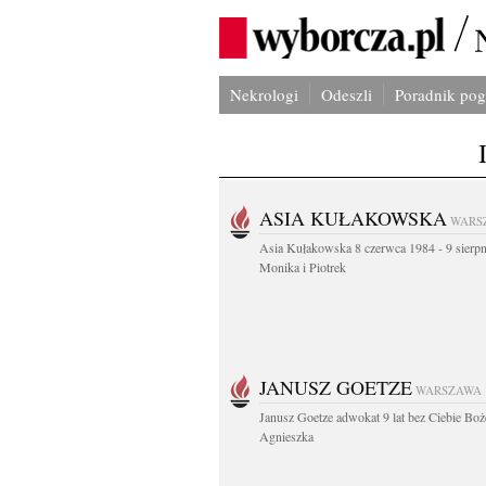
Nekrologi
Odeszli
Poradnik po
ASIA KUŁAKOWSKA
WARS
Asia Kułakowska 8 czerwca 1984 - 9 sierp
Monika i Piotrek
JANUSZ GOETZE
WARSZAWA
Janusz Goetze adwokat 9 lat bez Ciebie Boż
Agnieszka