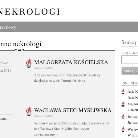
grzebowy
Inne nekrologi
Szukaj
Imię i naz
MAŁGORZATA KOŚCIELSKA
ZAWA
WARSZAWA
nia 2011
Z żalem żegnam prof. Małgorzatę Kościelską
dziękując za wiele Dorota Orlińska
INNE NE
Asia K
Asia K
Małgor
WACŁAWA STEC-MYŚLIWSKA
Z żale
WARSZAWA
Janusz
enna i
Janusz
W dniu 4 sierpnia 2026 roku zmarła przeżywszy 93
lata Wacława Stec-Myśliwska o czym
Wacław
zawiadamiamy...
W dniu