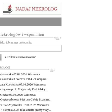
 nekrologów i wspomnień
wisko lub numer ogłoszenia:
+ szukanie zaawansowane
KROLOGI
ułakowska
07.08.2026
Warszawa
ułakowska 8 czerwca 1984 - 9 sierpnia...
zata Kościelska
07.08.2026
Warszawa
m żegnam prof. Małgorzatę Kościelską...
 Goetze
07.08.2026
Warszawa
 Goetze adwokat 9 lat bez Ciebie Bożenna...
a Stec-Myśliwska
07.08.2026
Warszawa
 4 sierpnia 2026 roku zmarła przeżywszy...