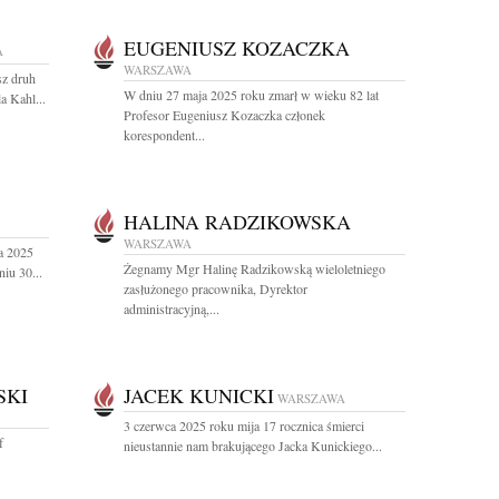
EUGENIUSZ KOZACZKA
A
WARSZAWA
sz druh
W dniu 27 maja 2025 roku zmarł w wieku 82 lat
a Kahl...
Profesor Eugeniusz Kozaczka członek
korespondent...
HALINA RADZIKOWSKA
WARSZAWA
a 2025
Żegnamy Mgr Halinę Radzikowską wieloletniego
iu 30...
zasłużonego pracownika, Dyrektor
administracyjną,...
SKI
JACEK KUNICKI
WARSZAWA
3 czerwca 2025 roku mija 17 rocznica śmierci
f
nieustannie nam brakującego Jacka Kunickiego...