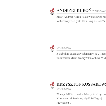
ANDRZEJ KUROŃ
WARSZAW
Zmarł Andrzej Kuroń Felek walterowiec na
Walterowcy z Jedynki Ewa Bożyk - Jare Zul
WARSZAWA
Z głębokim żalem zawiadamiamy, że 21 maj
roku zmarła Maria Wodzyńska-Walicka W dn
KRZYSZTOF KOSSAKOW
WARSZAWA
26 maja 2025 r. zmarł w Madrycie Krzyszto
Kossakowski Znaliśmy się 60 lat Żegnaj
Przyjacielu...