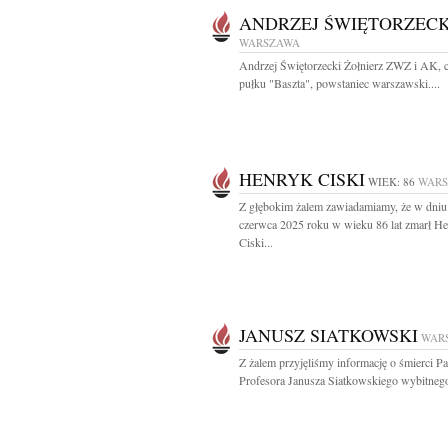
ANDRZEJ ŚWIĘTORZECK
WARSZAWA
Andrzej Świętorzecki Żołnierz ZWZ i AK, 
pułku "Baszta", powstaniec warszawski....
HENRYK CISKI
WIEK: 86
WAR
Z głębokim żalem zawiadamiamy, że w dniu
czerwca 2025 roku w wieku 86 lat zmarł H
Ciski...
JANUSZ SIATKOWSKI
WAR
Z żalem przyjęliśmy informację o śmierci P
Profesora Janusza Siatkowskiego wybitnego