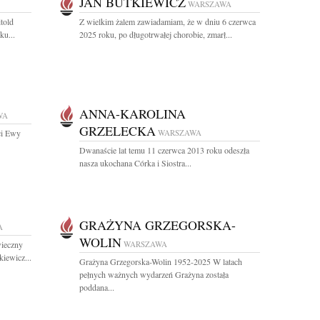
JAN BUTKIEWICZ
WARSZAWA
itold
Z wielkim żalem zawiadamiam, że w dniu 6 czerwca
ku...
2025 roku, po długotrwałej chorobie, zmarł...
ANNA-KAROLINA
WA
GRZELECKA
ci Ewy
WARSZAWA
Dwanaście lat temu 11 czerwca 2013 roku odeszła
nasza ukochana Córka i Siostra...
GRAŻYNA GRZEGORSKA-
A
WOLIN
wieczny
WARSZAWA
iewicz...
Grażyna Grzegorska-Wolin 1952-2025 W latach
pełnych ważnych wydarzeń Grażyna została
poddana...