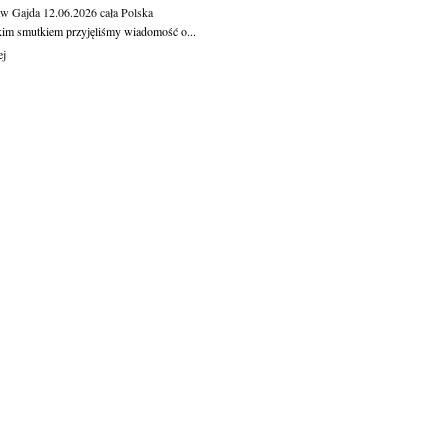
aw Gajda
12.06.2026
cała Polska
kim smutkiem przyjęliśmy wiadomość o...
ej