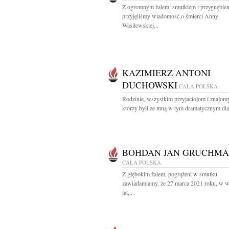
Z ogromnym żalem, smutkiem i przygnębie
przyjęliśmy wiadomość o śmierci Anny
Wasilewskiej...
KAZIMIERZ ANTONI
DUCHOWSKI
CAŁA POLSKA
Rodzinie, wszystkim przyjaciołom i znajom
którzy byli ze mną w tym dramatycznym dla.
BOHDAN JAN GRUCHM
CAŁA POLSKA
Z głębokim żalem, pogrążeni w smutku
zawiadamiamy, że 27 marca 2021 roku, w w
lat,...