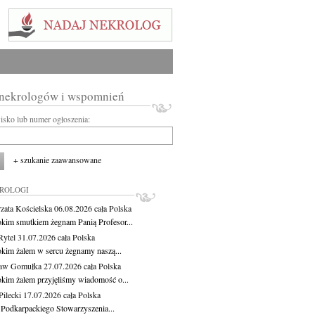
 nekrologów i wspomnień
wisko lub numer ogłoszenia:
+ szukanie zaawansowane
KROLOGI
zata Kościelska
06.08.2026
cała Polska
okim smutkiem żegnam Panią Profesor...
Rytel
31.07.2026
cała Polska
okim żalem w sercu żegnamy naszą...
ław Gomułka
27.07.2026
cała Polska
okim żalem przyjęliśmy wiadomość o...
ilecki
17.07.2026
cała Polska
 Podkarpackiego Stowarzyszenia...