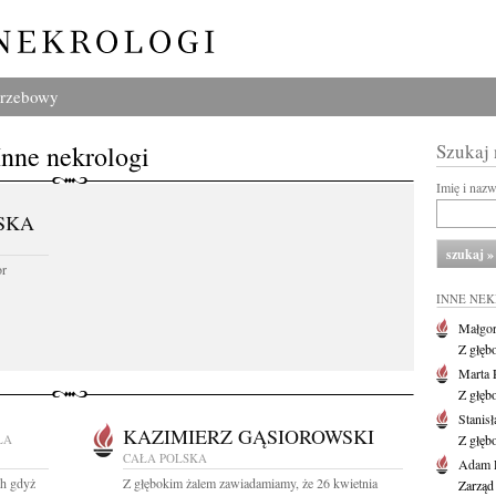
grzebowy
Inne nekrologi
Szukaj
Imię i naz
SKA
or
INNE NE
Małgor
Z głęb
Marta 
Z głęb
Stanis
KAZIMIERZ GĄSIOROWSKI
ŁA
Z głęb
CAŁA POLSKA
Adam P
ch gdyż
Z głębokim żalem zawiadamiamy, że 26 kwietnia
Zarząd