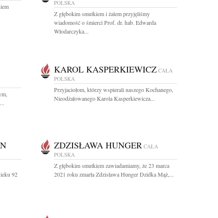
POLSKA
niem
Z głębokim smutkiem i żalem przyjęliśmy
wiadomość o śmierci Prof. dr. hab. Edwarda
Włodarczyka...
KAROL KASPERKIEWICZ
CAŁA
POLSKA
Przyjaciołom, którzy wspierali naszego Kochanego,
ym,
Nieodżałowanego Karola Kasperkiewicza...
..
AN
ZDZISŁAWA HUNGER
CAŁA
POLSKA
Z głębokim smutkiem zawiadamiamy, że 23 marca
ieku 92
2021 roku zmarła Zdzisława Hunger Dzidka Mąż,...