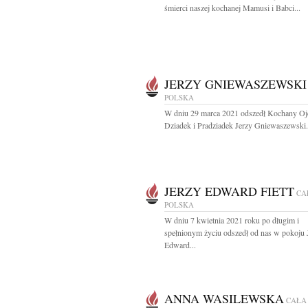
śmierci naszej kochanej Mamusi i Babci...
JERZY GNIEWASZEWSKI
POLSKA
W dniu 29 marca 2021 odszedł Kochany Ojc
Dziadek i Pradziadek Jerzy Gniewaszewski.
JERZY EDWARD FIETT
CA
POLSKA
W dniu 7 kwietnia 2021 roku po długim i
spełnionym życiu odszedł od nas w pokoju 
Edward...
ANNA WASILEWSKA
CAŁA