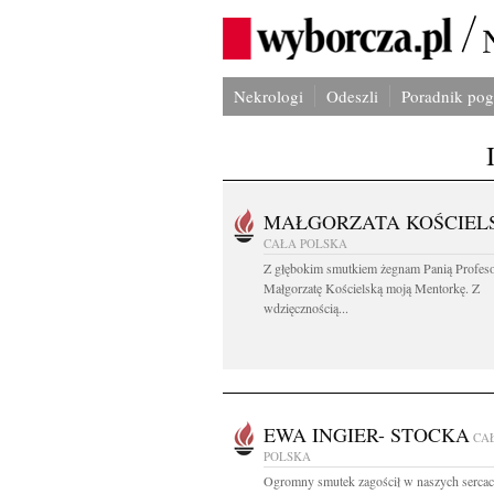
Nekrologi
Odeszli
Poradnik po
MAŁGORZATA KOŚCIEL
CAŁA POLSKA
Z głębokim smutkiem żegnam Panią Profes
Małgorzatę Kościelską moją Mentorkę. Z
wdzięcznością...
EWA INGIER- STOCKA
CA
POLSKA
Ogromny smutek zagościł w naszych serca