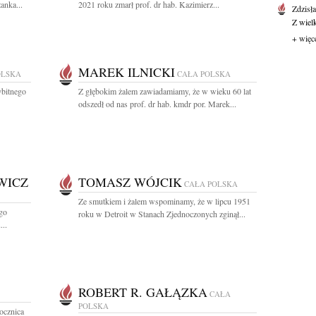
anka...
2021 roku zmarł prof. dr hab. Kazimierz...
Zdzisł
Z wiel
+ więc
MAREK ILNICKI
OLSKA
CAŁA POLSKA
ybitnego
Z głębokim żalem zawiadamiamy, że w wieku 60 lat
odszedł od nas prof. dr hab. kmdr por. Marek...
WICZ
TOMASZ WÓJCIK
CAŁA POLSKA
Ze smutkiem i żalem wspominamy, że w lipcu 1951
go
roku w Detroit w Stanach Zjednoczonych zginął...
...
ROBERT R. GAŁĄZKA
CAŁA
POLSKA
ocznica