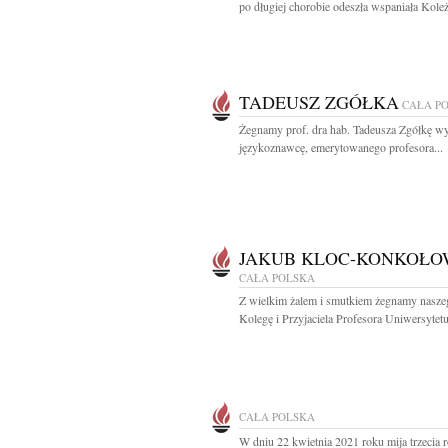
po długiej chorobie odeszła wspaniała Koleż
TADEUSZ ZGÓŁKA
CAŁA P
Żegnamy prof. dra hab. Tadeusza Zgółkę w
językoznawcę, emerytowanego profesora...
JAKUB KLOC-KONKOŁO
CAŁA POLSKA
Z wielkim żalem i smutkiem żegnamy nasze
Kolegę i Przyjaciela Profesora Uniwersytetu
CAŁA POLSKA
W dniu 22 kwietnia 2021 roku mija trzecia r