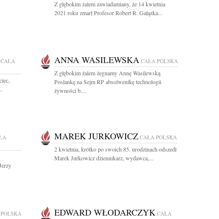
Z głębokim żalem zawiadamiany, że 14 kwietnia
2021 roku zmarł Profesor Robert R. Gałązka...
ANNA WASILEWSKA
CAŁA
CAŁA POLSKA
Z głębokim żalem żegnamy Annę Wasilewską
iec,
Posłankę na Sejm RP absolwentkę technologii
..
żywności b....
MAREK JURKOWICZ
ŁA
CAŁA POLSKA
2 kwietnia, krótko po swoich 85. urodzinach odszedł
Marek Jurkowicz dziennikarz, wydawca,...
Jerzy
EDWARD WŁODARCZYK
 POLSKA
CAŁA