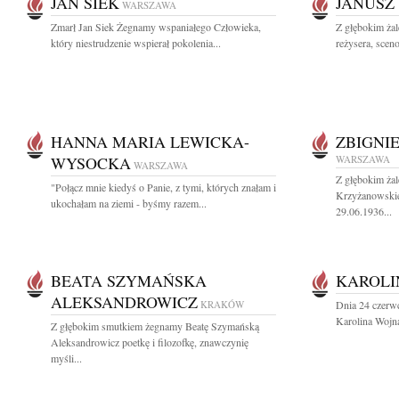
JAN SIEK
JANUSZ
WARSZAWA
Zmarł Jan Siek Żegnamy wspaniałego Człowieka,
Z głębokim ża
który niestrudzenie wspierał pokolenia...
reżysera, sceno
HANNA MARIA LEWICKA-
ZBIGNI
WYSOCKA
WARSZAWA
WARSZAWA
Z głębokim ża
"Połącz mnie kiedyś o Panie, z tymi, których znałam i
Krzyżanowskieg
ukochałam na ziemi - byśmy razem...
29.06.1936...
BEATA SZYMAŃSKA
KAROLI
ALEKSANDROWICZ
KRAKÓW
Dnia 24 czerwc
Karolina Wojna
Z głębokim smutkiem żegnamy Beatę Szymańską
Aleksandrowicz poetkę i filozofkę, znawczynię
myśli...