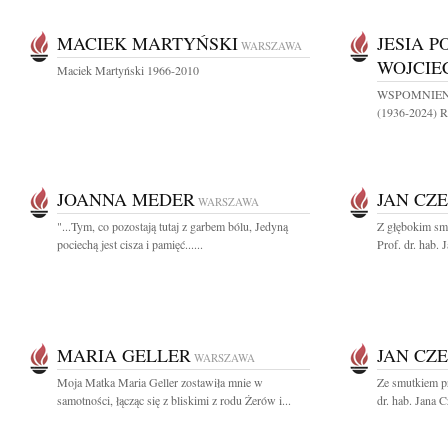
MACIEK MARTYŃSKI
JESIA 
WARSZAWA
WOJCI
Maciek Martyński 1966-2010
WSPOMNIENIE
(1936-2024) Ro
JOANNA MEDER
JAN CZ
WARSZAWA
"...Tym, co pozostają tutaj z garbem bólu, Jedyną
Z głębokim sm
pociechą jest cisza i pamięć......
Prof. dr. hab.
MARIA GELLER
JAN CZ
WARSZAWA
Moja Matka Maria Geller zostawiła mnie w
Ze smutkiem p
samotności, łącząc się z bliskimi z rodu Żerów i...
dr. hab. Jana C