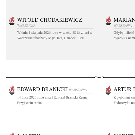
WITOLD CHODAKIEWICZ
MARIA
WARSZAWA
WARSZAWA
W dniu 1 sierpnia 2026 roku w wieku 88 lat zmarł w
Gdyby miłość 
Warszawie ukochany Mąż, Tata, Dziadek i Brat...
byłabyś z nami 
EDWARD BRANICKI
ARTUR 
WARSZAWA
14 lipca 2025 roku zmarł Edward Branicki Żegnaj
Z głębokim sm
Przyjacielu Anita
Fedorczyka nas