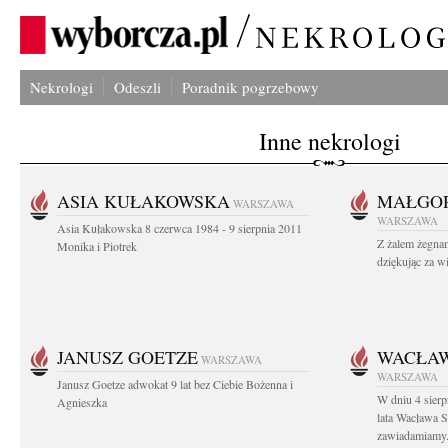
Nekrologi
Odeszli
Poradnik pogrzebowy
Inne nekrologi
ASIA KUŁAKOWSKA
MAŁGOR
WARSZAWA
WARSZAWA
Asia Kułakowska 8 czerwca 1984 - 9 sierpnia 2011
Z żalem żegnam
Monika i Piotrek
dziękując za w
JANUSZ GOETZE
WACŁAW
WARSZAWA
WARSZAWA
Janusz Goetze adwokat 9 lat bez Ciebie Bożenna i
W dniu 4 sier
Agnieszka
lata Wacława 
zawiadamiamy.