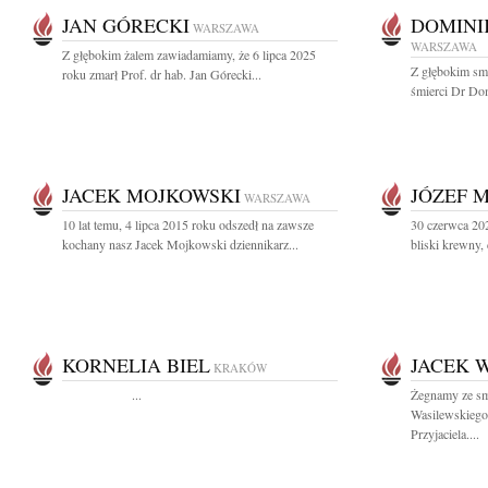
JAN GÓRECKI
DOMINI
WARSZAWA
WARSZAWA
Z głębokim żalem zawiadamiamy, że 6 lipca 2025
Z głębokim sm
roku zmarł Prof. dr hab. Jan Górecki...
śmierci Dr Dom
JACEK MOJKOWSKI
JÓZEF 
WARSZAWA
10 lat temu, 4 lipca 2015 roku odszedł na zawsze
30 czerwca 20
kochany nasz Jacek Mojkowski dziennikarz...
bliski krewny, 
KORNELIA BIEL
JACEK 
KRAKÓW
...
Żegnamy ze sm
Wasilewskiego 
Przyjaciela....