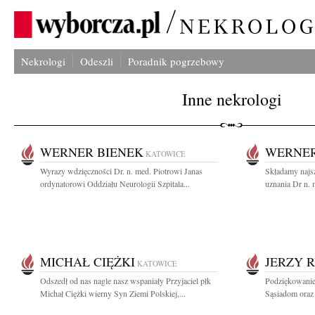
Nekrologi
Odeszli
Poradnik pogrzebowy
Inne nekrologi
WERNER BIENEK
WERNER
KATOWICE
Wyrazy wdzięczności Dr. n. med. Piotrowi Janas
Składamy najs
ordynatorowi Oddziału Neurologii Szpitala...
uznania Dr n. 
MICHAŁ CIĘŻKI
JERZY 
KATOWICE
Odszedł od nas nagle nasz wspaniały Przyjaciel płk
Podziękowanie
Michał Ciężki wierny Syn Ziemi Polskiej,...
Sąsiadom oraz