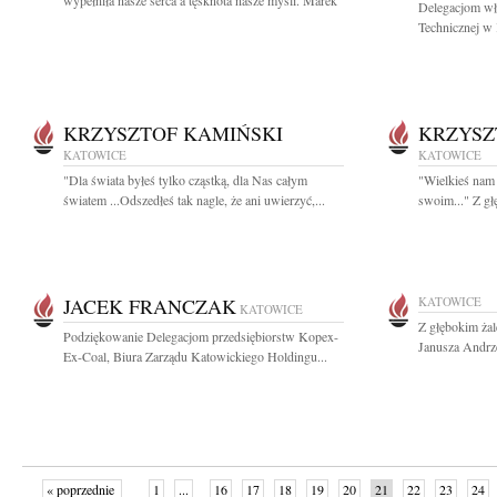
wypełniła nasze serca a tęsknota nasze myśli. Marek
Delegacjom wł
Technicznej w 
KRZYSZTOF KAMIŃSKI
KRZYSZ
KATOWICE
KATOWICE
"Dla świata byłeś tylko cząstką, dla Nas całym
"Wielkieś nam 
światem ...Odszedłeś tak nagle, że ani uwierzyć,...
swoim..." Z g
JACEK FRANCZAK
KATOWICE
KATOWICE
Z głębokim żal
Podziękowanie Delegacjom przedsiębiorstw Kopex-
Janusza Andrz
Ex-Coal, Biura Zarządu Katowickiego Holdingu...
« poprzednie
1
...
16
17
18
19
20
21
22
23
24