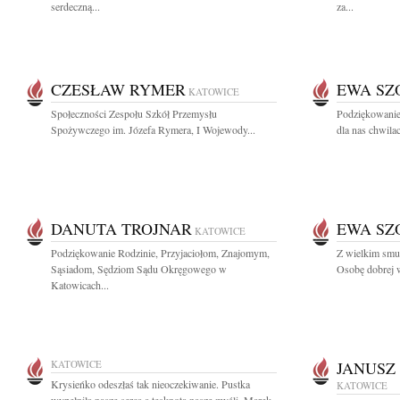
serdeczną...
za...
CZESŁAW RYMER
EWA SZ
KATOWICE
Społeczności Zespołu Szkół Przemysłu
Podziękowanie
Spożywczego im. Józefa Rymera, I Wojewody...
dla nas chwilach
DANUTA TROJNAR
EWA SZ
KATOWICE
Podziękowanie Rodzinie, Przyjaciołom, Znajomym,
Z wielkim smu
Sąsiadom, Sędziom Sądu Okręgowego w
Osobę dobrej wo
Katowicach...
KATOWICE
JANUSZ
Krysieńko odeszłaś tak nieoczekiwanie. Pustka
KATOWICE