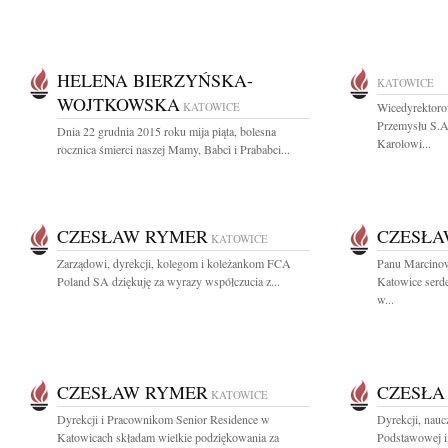
HELENA BIERZYŃSKA-
KATOWICE
WOJTKOWSKA
KATOWICE
Wicedyrektoro
Przemysłu S.A
Dnia 22 grudnia 2015 roku mija piąta, bolesna
Karolowi...
rocznica śmierci naszej Mamy, Babci i Prababci...
CZESŁAW RYMER
CZESŁA
KATOWICE
Zarządowi, dyrekcji, kolegom i koleżankom FCA
Panu Marcinow
Poland SA dziękuję za wyrazy współczucia z...
Katowice serde
w...
CZESŁAW RYMER
CZESŁA
KATOWICE
Dyrekcji i Pracownikom Senior Residence w
Dyrekcji, nauc
Katowicach składam wielkie podziękowania za
Podstawowej i