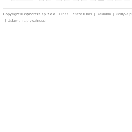
»
Copyright © Wyborcza sp. z o.o.
O nas
Staże u nas
Reklama
Polityka 
Ustawienia prywatności