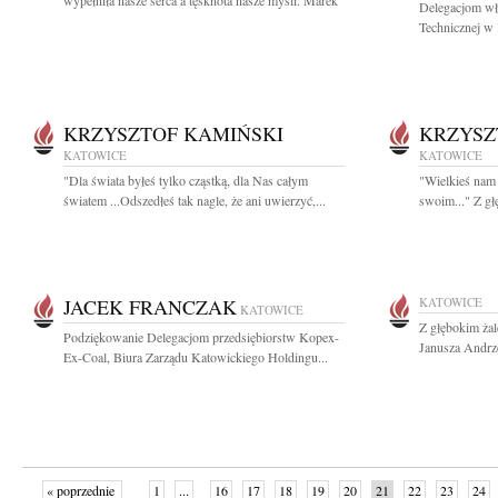
wypełniła nasze serca a tęsknota nasze myśli. Marek
Delegacjom wł
Technicznej w 
KRZYSZTOF KAMIŃSKI
KRZYSZ
KATOWICE
KATOWICE
"Dla świata byłeś tylko cząstką, dla Nas całym
"Wielkieś nam 
światem ...Odszedłeś tak nagle, że ani uwierzyć,...
swoim..." Z g
JACEK FRANCZAK
KATOWICE
KATOWICE
Z głębokim żal
Podziękowanie Delegacjom przedsiębiorstw Kopex-
Janusza Andrz
Ex-Coal, Biura Zarządu Katowickiego Holdingu...
« poprzednie
1
...
16
17
18
19
20
21
22
23
24