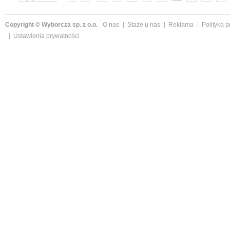
»
Copyright © Wyborcza sp. z o.o.
O nas
Staże u nas
Reklama
Polityka 
Ustawienia prywatności