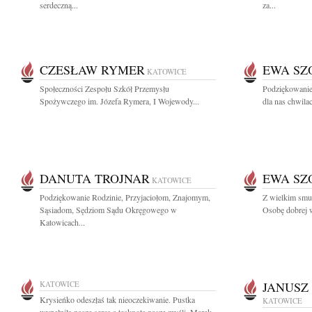
serdeczną...
za...
CZESŁAW RYMER
EWA SZ
KATOWICE
Społeczności Zespołu Szkół Przemysłu
Podziękowanie
Spożywczego im. Józefa Rymera, I Wojewody...
dla nas chwilach
DANUTA TROJNAR
EWA SZ
KATOWICE
Podziękowanie Rodzinie, Przyjaciołom, Znajomym,
Z wielkim smu
Sąsiadom, Sędziom Sądu Okręgowego w
Osobę dobrej wo
Katowicach...
KATOWICE
JANUSZ
Krysieńko odeszłaś tak nieoczekiwanie. Pustka
KATOWICE