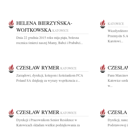
HELENA BIERZYŃSKA-
KATOWICE
WOJTKOWSKA
KATOWICE
Wicedyrektoro
Przemysłu S.A
Dnia 22 grudnia 2015 roku mija piąta, bolesna
Karolowi...
rocznica śmierci naszej Mamy, Babci i Prababci...
CZESŁAW RYMER
CZESŁA
KATOWICE
Zarządowi, dyrekcji, kolegom i koleżankom FCA
Panu Marcinow
Poland SA dziękuję za wyrazy współczucia z...
Katowice serde
w...
CZESŁAW RYMER
CZESŁA
KATOWICE
Dyrekcji i Pracownikom Senior Residence w
Dyrekcji, nauc
Katowicach składam wielkie podziękowania za
Podstawowej i