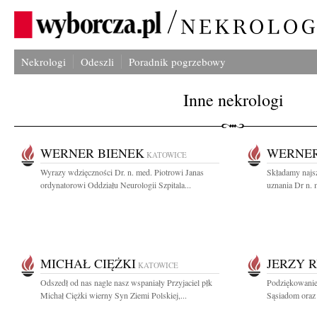
Nekrologi
Odeszli
Poradnik pogrzebowy
Inne nekrologi
WERNER BIENEK
WERNER
KATOWICE
Wyrazy wdzięczności Dr. n. med. Piotrowi Janas
Składamy najs
ordynatorowi Oddziału Neurologii Szpitala...
uznania Dr n. 
MICHAŁ CIĘŻKI
JERZY 
KATOWICE
Odszedł od nas nagle nasz wspaniały Przyjaciel płk
Podziękowanie
Michał Ciężki wierny Syn Ziemi Polskiej,...
Sąsiadom oraz