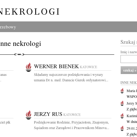
grzebowy
Inne nekrologi
Szukaj
Imię i naz
WERNER BIENEK
KATOWICE
Janas
Składamy najszczersze podziękowania i wyrazy
.
uznania Dr n. med. Danucie Gierek ordynatorowi...
INNE NE
Maria P
WSPOMN
Jerzy 
Z głęb
JERZY RUS
KATOWICE
Kazimi
W dniu
iel płk
Podziękowanie Rodzinie, Przyjaciołom, Znajomym,
Sąsiadom oraz Zarządowi i Pracownikom Minova...
29.01
Z głęb