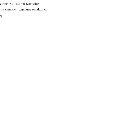
z Fras
23.01.2026
Katowice
kim smutkiem żegnamy redaktora...
ej