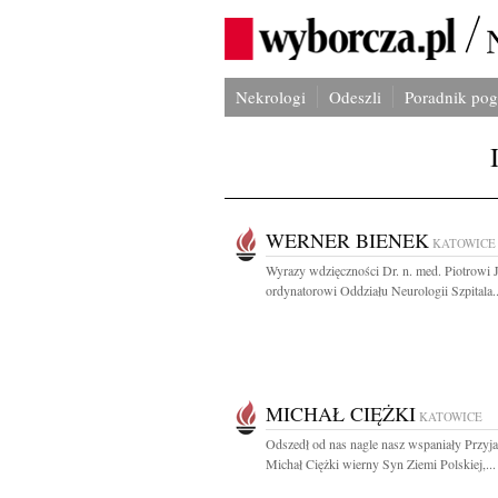
Nekrologi
Odeszli
Poradnik po
WERNER BIENEK
KATOWICE
Wyrazy wdzięczności Dr. n. med. Piotrowi 
ordynatorowi Oddziału Neurologii Szpitala..
MICHAŁ CIĘŻKI
KATOWICE
Odszedł od nas nagle nasz wspaniały Przyjac
Michał Ciężki wierny Syn Ziemi Polskiej,...