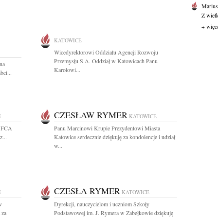
Marius
Z wiel
+ więc
KATOWICE
Wicedyrektorowi Oddziału Agencji Rozwoju
Przemysłu S.A. Oddział w Katowicach Panu
sna
Karolowi...
bci...
CZESŁAW RYMER
E
KATOWICE
m FCA
Panu Marcinowi Krupie Prezydentowi Miasta
...
Katowice serdecznie dziękuję za kondolencje i udział
w...
CZESŁA RYMER
E
KATOWICE
w
Dyrekcji, nauczycielom i uczniom Szkoły
 za
Podstawowej im. J. Rymera w Zabełkowie dziękuję