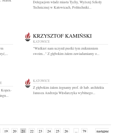
i. Marek
Delegacjom władz miasta Tychy, Wyższej Szkoły
Technicznej w Katowicach, Politechniki...
KRZYSZTOF KAMIŃSKI
KATOWICE
łym
"Wielkieś nam uczynił pustki tym zniknieniem
yć,...
swoim..." Z głębokim żalem zawiadamiamy o...
KATOWICE
E
Z głębokim żalem żegnamy prof. dr hab. architekta
w Kopex-
Janusza Andrzeja Włodarczyka wybitnego...
ngu...
19
20
21
22
23
24
25
26
...
79
następne