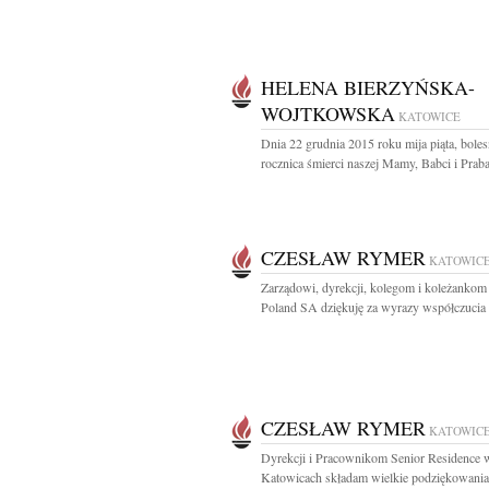
HELENA BIERZYŃSKA-
WOJTKOWSKA
KATOWICE
Dnia 22 grudnia 2015 roku mija piąta, bole
rocznica śmierci naszej Mamy, Babci i Praba
CZESŁAW RYMER
KATOWIC
Zarządowi, dyrekcji, kolegom i koleżanko
Poland SA dziękuję za wyrazy współczucia z
CZESŁAW RYMER
KATOWIC
Dyrekcji i Pracownikom Senior Residence 
Katowicach składam wielkie podziękowania