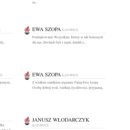
za...
EWA SZOPA
E
KATOWICE
Podziękowanie Wszystkim, którzy w tak bolesnych
y...
dla nas chwilach byli z nami, dzielili z...
EWA SZOPA
CE
KATOWICE
ajomym,
Z wielkim smutkiem żegnamy Panią Ewę Szopę
Osobę dobrej woli, wielkiej życzliwości, przyjazną...
JANUSZ WŁODARCZYK
tka
KATOWICE