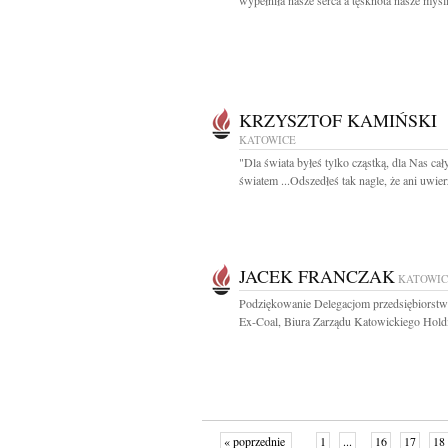
wypełniła nasze serca a tęsknota nasze myśl
KRZYSZTOF KAMIŃSKI
KATOWICE
"Dla świata byłeś tylko cząstką, dla Nas ca
światem ...Odszedłeś tak nagle, że ani uwierz
JACEK FRANCZAK
KATOWIC
Podziękowanie Delegacjom przedsiębiorst
Ex-Coal, Biura Zarządu Katowickiego Holdi
« poprzednie
1
...
16
17
18