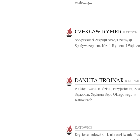
serdeczną...
CZESŁAW RYMER
KATOWIC
Społeczności Zespołu Szkół Przemysłu
Spożywczego im. Józefa Rymera, I Wojewod
DANUTA TROJNAR
KATOWI
Podziękowanie Rodzinie, Przyjaciołom, Zn
Sąsiadom, Sędziom Sądu Okręgowego w
Katowicach...
KATOWICE
Krysieńko odeszłaś tak nieoczekiwanie. Pus