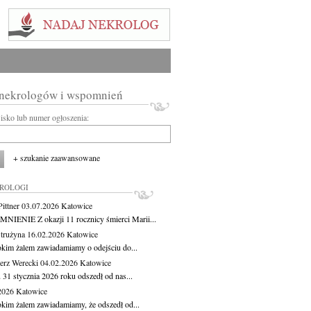
 nekrologów i wspomnień
wisko lub numer ogłoszenia:
+ szukanie zaawansowane
KROLOGI
ittner
03.07.2026
Katowice
IENIE Z okazji 11 rocznicy śmierci Marii...
Strużyna
16.02.2026
Katowice
okim żalem zawiadamiamy o odejściu do...
erz Werecki
04.02.2026
Katowice
 31 stycznia 2026 roku odszedł od nas...
.2026
Katowice
okim żalem zawiadamiamy, że odszedł od...