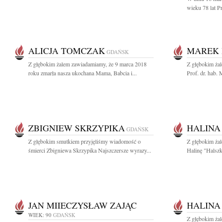
wieku 78 lat P
ALICJA TOMCZAK
MAREK 
GDAŃSK
Z głębokim żalem zawiadamiamy, że 9 marca 2018
Z głębokim ża
roku zmarła nasza ukochana Mama, Babcia i...
Prof. dr. hab.
ZBIGNIEW SKRZYPIKA
HALINA
GDAŃSK
Z głębokim smutkiem przyjęliśmy wiadomość o
Z głębokim ża
śmierci Zbigniewa Skrzypika Najszczersze wyrazy...
Halinę "Halszk
JAN MIIECZYSŁAW ZAJĄC
HALINA
WIEK: 90
GDAŃSK
Z głębokim ża