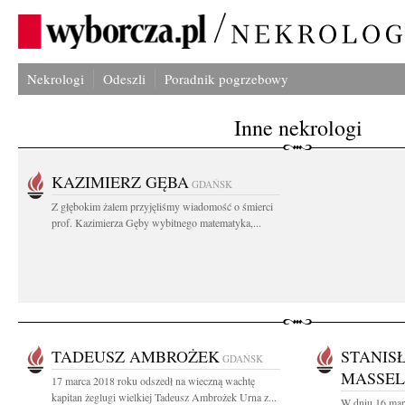
Nekrologi
Odeszli
Poradnik pogrzebowy
Inne nekrologi
KAZIMIERZ GĘBA
GDAŃSK
Z głębokim żalem przyjęliśmy wiadomość o śmierci
prof. Kazimierza Gęby wybitnego matematyka,...
TADEUSZ AMBROŻEK
STANIS
GDAŃSK
MASSEL
17 marca 2018 roku odszedł na wieczną wachtę
kapitan żeglugi wielkiej Tadeusz Ambrożek Urna z...
W dniu 16 mar