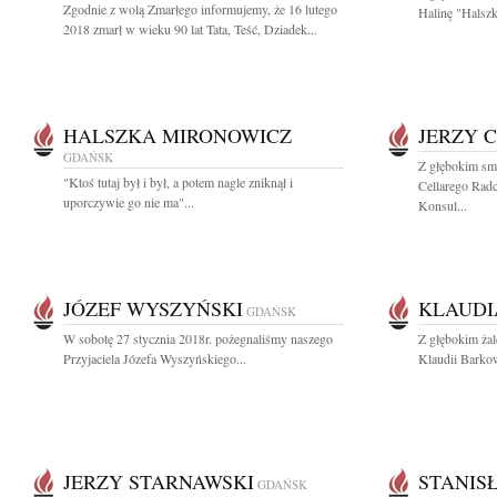
Zgodnie z wolą Zmarłego informujemy, że 16 lutego
Halinę "Halszk
2018 zmarł w wieku 90 lat Tata, Teść, Dziadek...
HALSZKA MIRONOWICZ
JERZY 
GDAŃSK
Z głębokim sm
"Ktoś tutaj był i był, a potem nagle zniknął i
Cellarego Rad
uporczywie go nie ma"...
Konsul...
JÓZEF WYSZYŃSKI
KLAUDI
GDAŃSK
W sobotę 27 stycznia 2018r. pożegnaliśmy naszego
Z głębokim ża
Przyjaciela Józefa Wyszyńskiego...
Klaudii Barkow
JERZY STARNAWSKI
STANIS
GDAŃSK