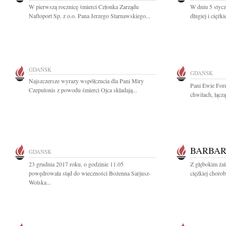
W pierwszą rocznicę śmierci Członka Zarządu
W dniu 5 stycz
Naftoport Sp. z o.o. Pana Jerzego Starnawskiego...
długiej i ciężk
GDAŃSK
GDAŃSK
Najszczersze wyrazy współczucia dla Pani Miry
Pani Ewie For
Czepulonis z powodu śmierci Ojca składają...
chwilach, łączą
BARBAR
GDAŃSK
23 grudnia 2017 roku, o godzinie 11.05
Z głębokim żal
powędrowała stąd do wieczności Bożenna Sarjusz-
ciężkiej chorob
Wolska...