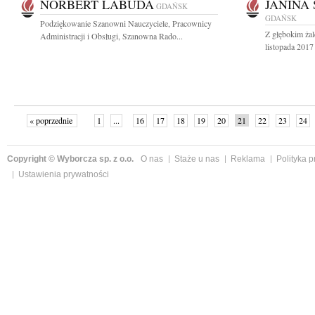
NORBERT LABUDA
JANINA
GDAŃSK
GDAŃSK
Podziękowanie Szanowni Nauczyciele, Pracownicy
Z głębokim ża
Administracji i Obsługi, Szanowna Rado...
listopada 2017 
« poprzednie
1
...
16
17
18
19
20
21
22
23
24
»
Copyright © Wyborcza sp. z o.o.
O nas
Staże u nas
Reklama
Polityka 
Ustawienia prywatności