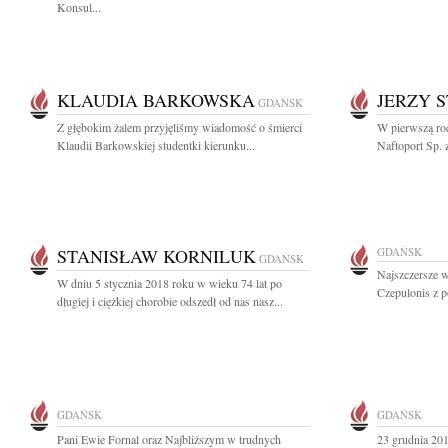
Konsul...
KLAUDIA BARKOWSKA
JERZY 
GDAŃSK
Z głębokim żalem przyjęliśmy wiadomość o śmierci
W pierwszą roc
Klaudii Barkowskiej studentki kierunku...
Naftoport Sp. 
STANISŁAW KORNILUK
GDAŃSK
GDAŃSK
Najszczersze w
W dniu 5 stycznia 2018 roku w wieku 74 lat po
Czepulonis z p
długiej i ciężkiej chorobie odszedł od nas nasz...
GDAŃSK
GDAŃSK
Pani Ewie Fornal oraz Najbliższym w trudnych
23 grudnia 201