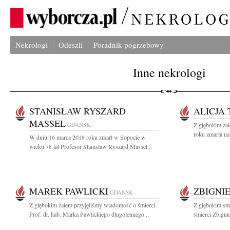
Nekrologi
Odeszli
Poradnik pogrzebowy
Inne nekrologi
STANISŁAW RYSZARD
ALICJA
MASSEL
GDAŃSK
Z głębokim ża
roku zmarła na
W dniu 16 marca 2018 roku zmarł w Sopocie w
wieku 78 lat Profesor Stanisław Ryszard Massel...
MAREK PAWLICKI
ZBIGNI
GDAŃSK
Z głębokim żalem przyjęliśmy wiadomość o śmierci
Z głębokim sm
Prof. dr. hab. Marka Pawlickiego długoletniego...
śmierci Zbigni