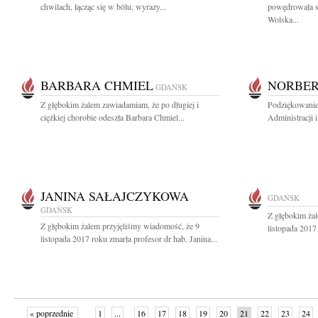
chwilach, łącząc się w bólu, wyrazy...
powędrowała s
Wolska...
BARBARA CHMIEL
NORBER
GDAŃSK
Z głębokim żalem zawiadamiam, że po długiej i
Podziękowanie
ciężkiej chorobie odeszła Barbara Chmiel...
Administracji 
JANINA SAŁAJCZYKOWA
GDAŃSK
GDAŃSK
Z głębokim ża
Z głębokim żalem przyjęliśmy wiadomość, że 9
listopada 2017 
listopada 2017 roku zmarła profesor dr hab. Janina...
« poprzednie
1
...
16
17
18
19
20
21
22
23
24