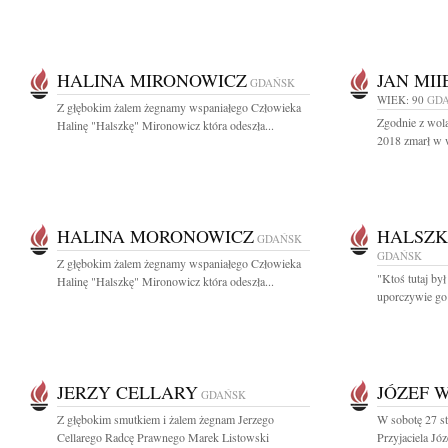
HALINA MIRONOWICZ
JAN MI
GDAŃSK
WIEK: 90
GD
Z głębokim żalem żegnamy wspaniałego Człowieka
Zgodnie z wolą
Halinę "Halszkę" Mironowicz która odeszła...
2018 zmarł w w
HALINA MORONOWICZ
HALSZK
GDAŃSK
GDAŃSK
Z głębokim żalem żegnamy wspaniałego Człowieka
"Ktoś tutaj był
Halinę "Halszkę" Mironowicz która odeszła...
uporczywie go 
JERZY CELLARY
JÓZEF 
GDAŃSK
Z głębokim smutkiem i żalem żegnam Jerzego
W sobotę 27 st
Cellarego Radcę Prawnego Marek Listowski
Przyjaciela Jó