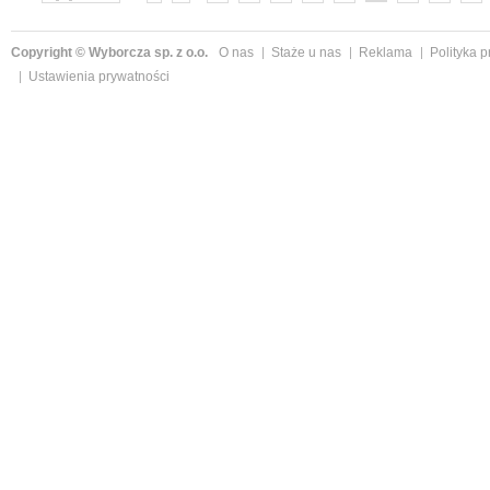
»
Copyright © Wyborcza sp. z o.o.
O nas
Staże u nas
Reklama
Polityka 
Ustawienia prywatności