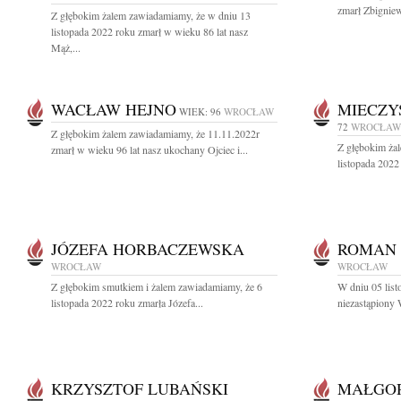
zmarł Zbignie
Z głębokim żalem zawiadamiamy, że w dniu 13
listopada 2022 roku zmarł w wieku 86 lat nasz
Mąż,...
WACŁAW HEJNO
MIECZY
WIEK: 96
WROCŁAW
72
WROCŁAW
Z głębokim żalem zawiadamiamy, że 11.11.2022r
Z głębokim ża
zmarł w wieku 96 lat nasz ukochany Ojciec i...
listopada 2022 
JÓZEFA HORBACZEWSKA
ROMAN 
WROCŁAW
WROCŁAW
Z głębokim smutkiem i żalem zawiadamiamy, że 6
W dniu 05 listo
listopada 2022 roku zmarła Józefa...
niezastąpiony
KRZYSZTOF LUBAŃSKI
MAŁGO