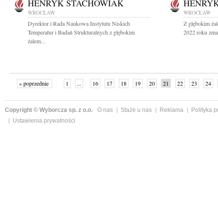
HENRYK STACHOWIAK
HENRYK
WROCŁAW
WROCŁAW
Dyrektor i Rada Naukowa Instytutu Niskich
Z głębokim żal
Temperatur i Badań Strukturalnych z głębokim
2022 roku zmar
żalem...
« poprzednie
1
...
16
17
18
19
20
21
22
23
24
»
Copyright © Wyborcza sp. z o.o.
O nas
Staże u nas
Reklama
Polityka 
Ustawienia prywatności