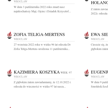
WROCŁAW
HOLAN
W dniu 3 października 2022 roku zmarł nasz
Z żalem zawiad
najukochańszy Mąż, Ojciec i Dziadek Krzysztof...
2022r. odeszł
ZOFIA TELIGA-MERTENS
EWA SI
WROCŁAW
WROCŁAW
27 września 2022 roku w wieku 96 lat odeszła Dr
Cieszcie się, ż
Zofia Teliga-Mertens urodzona 11 października...
głębokim żalem
KAZIMIERA KOSZYKA
EUGENI
WIEK: 97
WROCŁAW
WROCŁAW
Z głębokim żalem zawiadamiamy, że 12.10.2022 r.
W dniu 9 paźd
odeszła do wieczności w wieku 97 lat nasza...
Smoliński koch