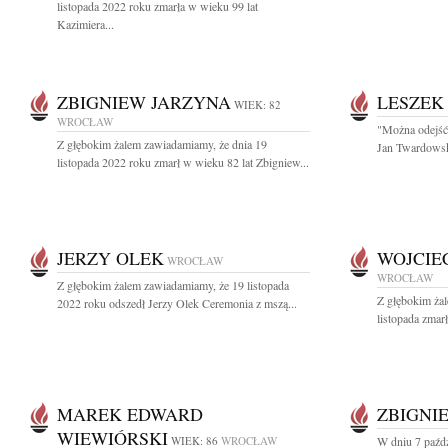
listopada 2022 roku zmarła w wieku 99 lat
Kazimiera...
ZBIGNIEW JARZYNA
LESZEK
WIEK: 82
WROCŁAW
"Można odejść 
Z głębokim żalem zawiadamiamy, że dnia 19
Jan Twardowsk
listopada 2022 roku zmarł w wieku 82 lat Zbigniew...
JERZY OLEK
WOJCIE
WROCŁAW
WROCŁAW
Z głębokim żalem zawiadamiamy, że 19 listopada
Z głębokim ża
2022 roku odszedł Jerzy Olek Ceremonia z mszą...
listopada zmar
MAREK EDWARD
ZBIGNI
WIEWIÓRSKI
WIEK: 86
WROCŁAW
W dniu 7 paźdz