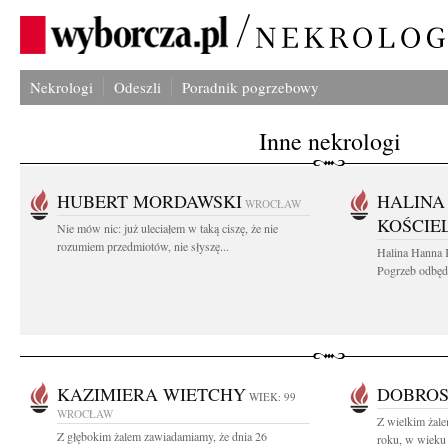
Nekrologi
Odeszli
Poradnik pogrzebowy
Inne nekrologi
HUBERT MORDAWSKI
HALINA
WROCŁAW
KOŚCIE
Nie mów nic: już uleciałem w taką ciszę, że nie
rozumiem przedmiotów, nie słyszę...
Halina Hanna 
Pogrzeb odbędz
KAZIMIERA WIETCHY
DOBROS
WIEK: 99
WROCŁAW
Z wielkim żale
Z głębokim żalem zawiadamiamy, że dnia 26
roku, w wieku 