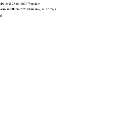
Śliwiński
23.06.2026
Wrocław
okim smutkiem zawiadamiamy, że 12 maja...
ej