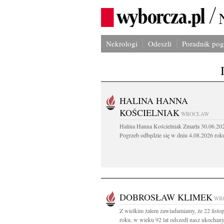
Nekrologi
Odeszli
Poradnik po
HALINA HANNA
KOŚCIELNIAK
WROCŁAW
Halina Hanna Kościelniak Zmarła 30.06.20
Pogrzeb odbędzie się w dniu 4.08.2026 roku
DOBROSŁAW KLIMEK
WR
Z wielkim żalem zawiadamiamy, że 22 listo
roku, w wieku 92 lat odszedł nasz ukochany.