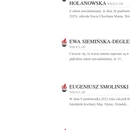
HOLANOWSKA
WROCŁAW
Z żalem zawiadamiamy, że dnia 26 paździer
2022r. odeszła Nasza Ukochana Mama, Teśc
EWA SIEMIŃSKA-DEGLE
WROCŁAW
Cieszcie się, że wasze imiona zapisane są w 
głębokim żalem zawiadamiamy, że 15...
EUGENIUSZ SMOLIŃSKI
WROCŁAW
W dniu 9 października 2022 roku odszedł E
Smoliński kochany Mąż, Ojciec, Dziadek...