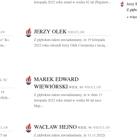
listopada 2022 roku zmarł w wieku 82 lat Zbigniew...
Jerzy 
Z głęb
+ więc
JERZY OLEK
ŁAW
WROCŁAW
ko" Ks.
Z głębokim żalem zawiadamiamy, że 19 listopada
m...
2022 roku odszedł Jerzy Olek Ceremonia z mszą...
MAREK EDWARD
: 82
WIEWIÓRSKI
WIEK: 86
WROCŁAW
 19
Z głębokim żalem zawiadamiamy, że w dniu 13
dyła...
listopada 2022 roku zmarł w wieku 86 lat nasz
Mąż,...
WACŁAW HEJNO
CŁAW
WIEK: 96
WROCŁAW
5 lat
Z głębokim żalem zawiadamiamy, że 11.11.2022r