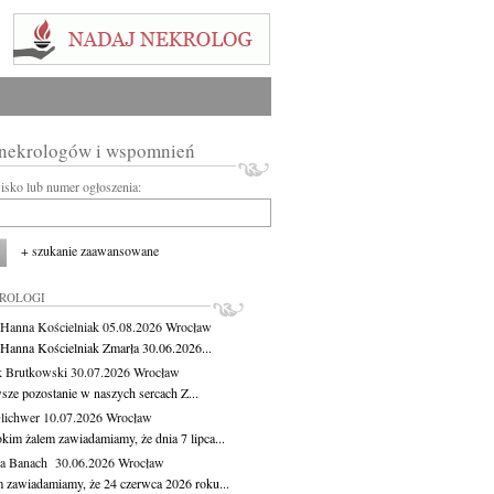
 nekrologów i wspomnień
wisko lub numer ogłoszenia:
+ szukanie zaawansowane
KROLOGI
 Hanna Kościelniak
05.08.2026
Wrocław
 Hanna Kościelniak Zmarła 30.06.2026...
 Brutkowski
30.07.2026
Wrocław
sze pozostanie w naszych sercach Z...
Olichwer
10.07.2026
Wrocław
kim żalem zawiadamiamy, że dnia 7 lipca...
ga Banach
30.06.2026
Wrocław
m zawiadamiamy, że 24 czerwca 2026 roku...