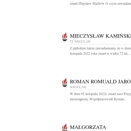
zmarł Zbigniew Maćków O czym zawiadami
MIECZYSŁAW KAMIŃSK
72
WROCŁAW
Z głębokim żalem zawiadamiamy, że w dniu
listopada 2022 roku zmarł w wieku 72 lat,...
ROMAN ROMUALD JARO
WROCŁAW
W dniu 05 listopada 2022r. zmarł nasz Przyja
niezastąpiony Współpracownik Roman...
MAŁGORZATA