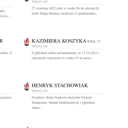
WROCŁAW
27 września 2022 roku w wieku 96 lat odeszła Dr
nika
Zofia Teliga-Mertens urodzona 11 października...
iowa,...
R
KAZIMIERA KOSZYKA
WIEK: 97
WROCŁAW
niebie. Z
Z głębokim żalem zawiadamiamy, że 12.10.2022 r.
odeszła do wieczności w wieku 97 lat nasza...
HENRYK STACHOWIAK
WROCŁAW
ugeniusz
Dyrektor i Rada Naukowa Instytutu Niskich
Temperatur i Badań Strukturalnych z głębokim
żalem...