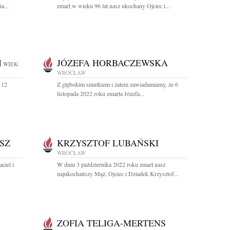
a...
zmarł w wieku 96 lat nasz ukochany Ojciec i...
I
JÓZEFA HORBACZEWSKA
WIEK:
WROCŁAW
 12
Z głębokim smutkiem i żalem zawiadamiamy, że 6
listopada 2022 roku zmarła Józefa...
SZ
KRZYSZTOF LUBAŃSKI
WROCŁAW
ciel i
W dniu 3 października 2022 roku zmarł nasz
najukochańszy Mąż, Ojciec i Dziadek Krzysztof...
ZOFIA TELIGA-MERTENS