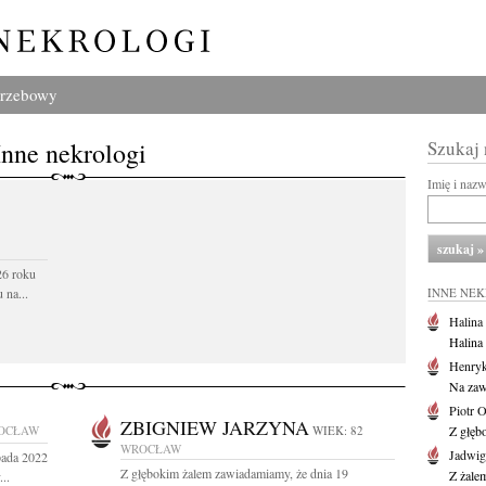
grzebowy
Inne nekrologi
Szukaj
Imię i naz
26 roku
 na...
INNE NE
Halina
Halina
Henryk
Na zaw
Piotr 
ZBIGNIEW JARZYNA
OCŁAW
WIEK: 82
Z głębo
WROCŁAW
Jadwi
pada 2022
Z głębokim żalem zawiadamiamy, że dnia 19
Z żale
..