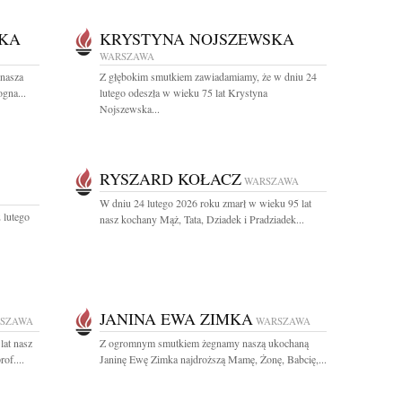
KA
KRYSTYNA NOJSZEWSKA
WARSZAWA
 nasza
Z głębokim smutkiem zawiadamiamy, że w dniu 24
gna...
lutego odeszła w wieku 75 lat Krystyna
Nojszewska...
RYSZARD KOŁACZ
WARSZAWA
W dniu 24 lutego 2026 roku zmarł w wieku 95 lat
 lutego
nasz kochany Mąż, Tata, Dziadek i Pradziadek...
JANINA EWA ZIMKA
SZAWA
WARSZAWA
lat nasz
Z ogromnym smutkiem żegnamy naszą ukochaną
of....
Janinę Ewę Zimka najdroższą Mamę, Żonę, Babcię,...