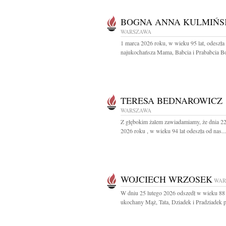
BOGNA ANNA KULMIŃS
WARSZAWA
1 marca 2026 roku, w wieku 95 lat, odeszła
najukochańsza Mama, Babcia i Prababcia Bo
TERESA BEDNAROWICZ
WARSZAWA
Z głębokim żalem zawiadamiamy, że dnia 22
2026 roku , w wieku 94 lat odeszła od nas...
WOJCIECH WRZOSEK
WAR
W dniu 25 lutego 2026 odszedł w wieku 88 
ukochany Mąż, Tata, Dziadek i Pradziadek pr