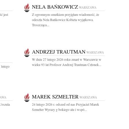
NELA BAŃKOWICZ
WARSZAWA
ć jest
Z ogromnym smutkiem przyjęłam wiadomość, że
odeszła Nela Bańkowicz Kobieta wyjątkowa.
Troszcząca...
ANDRZEJ TRAUTMAN
WARSZAWA
W dniu 27 lutego 2026 roku zmarł w Warszawie w
wieku 93 lat Profesor Andrzej Trautman Członek...
 lutego
MAREK SZMELTER
AWA
WARSZAWA
Urszula
24 lutego 2026 r. odszed od nas Przyjaciel Marek
Szmelter Wyrazy g bokiego alu i wspó...