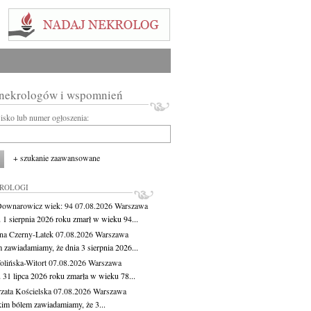
 nekrologów i wspomnień
wisko lub numer ogłoszenia:
+ szukanie zaawansowane
KROLOGI
Downarowicz
wiek: 94
07.08.2026
Warszawa
 1 sierpnia 2026 roku zmarł w wieku 94...
na Czerny-Latek
07.08.2026
Warszawa
 zawiadamiamy, że dnia 3 sierpnia 2026...
lińska-Witort
07.08.2026
Warszawa
 31 lipca 2026 roku zmarła w wieku 78...
zata Kościelska
07.08.2026
Warszawa
kim bólem zawiadamiamy, że 3...