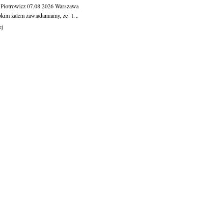
 Piotrowicz
07.08.2026
Warszawa
okim żalem zawiadamiamy, że 1...
ej