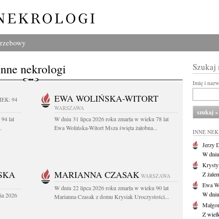
grzebowy
Inne nekrologi
Szukaj
Imię i naz
EWA WOLIŃSKA-WITORT
IEK: 94
WARSZAWA
94 lat
W dniu 31 lipca 2026 roku zmarła w wieku 78 lat
.
Ewa Wolińska-Witort Msza święta żałobna...
INNE NE
Jerzy 
W dniu
Krysty
SKA
MARIANNA CZASAK
Z żalem
WARSZAWA
Ewa Wo
W dniu 22 lipca 2026 roku zmarła w wieku 90 lat
W dniu
ia 2026
Marianna Czasak z domu Krysiak Uroczystości...
Małgor
Z wiel