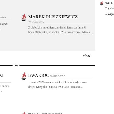
Witold
Z głęb
+ więc
MAREK PLISZKIEWICZ
ZAWA
WARSZAWA
a 2026
Z głębokim smutkiem zawiadamiamy, że dnia 31
..
lipca 2026 roku, w wieku 82 lat, zmarł Prof. Marek...
więcej
KI
EWA GOC
WARSZAWA
1 marca 2026 roku w wieku 83 lat odeszła nasza
 Kandzie
droga Kuzynka i Ciocia Ewa Goc Pianistka,...
..