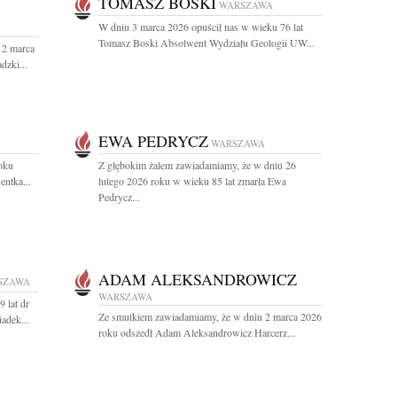
TOMASZ BOSKI
WARSZAWA
W dniu 3 marca 2026 opuścił nas w wieku 76 lat
Tomasz Boski Absolwent Wydziału Geologii UW...
 2 marca
dzki...
EWA PEDRYCZ
WARSZAWA
oku
Z głębokim żalem zawiadamiamy, że w dniu 26
entka...
lutego 2026 roku w wieku 85 lat zmarła Ewa
Pedrycz...
ADAM ALEKSANDROWICZ
SZAWA
WARSZAWA
 lat dr
Ze smutkiem zawiadamiamy, że w dniu 2 marca 2026
adek...
roku odszedł Adam Aleksandrowicz Harcerz...