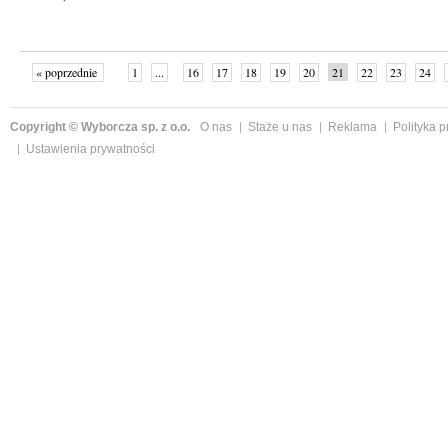
« poprzednie
1
...
16
17
18
19
20
21
22
23
24
»
Copyright © Wyborcza sp. z o.o.
O nas
Staże u nas
Reklama
Polityka 
Ustawienia prywatności