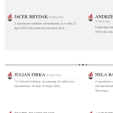
JACEK BRYDAK
ANDRZE
WARSZAWA
WARSZAWA
Z ogromnym smutkiem zawiadamiam, że w dniu 22
Z głębokim żal
lipca 2026 roku zmarł mój ukochany Brat...
2026 roku odsz
JULIAN FIRKA
NELA B
WARSZAWA
"Ci, których kochamy, nie umierają, bo miłość jest
Z ogromnym sm
nieśmiertelna" W dniu 25 lutego 2026...
odeszła Nela 
Troszcząca...