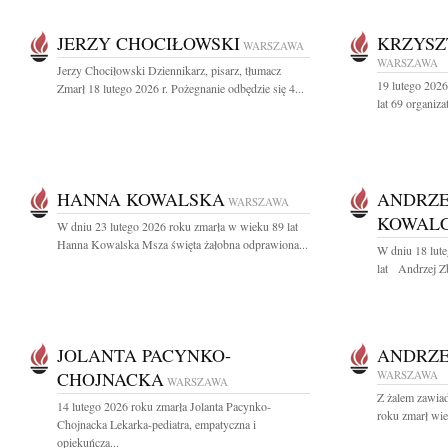
JERZY CHOCIŁOWSKI
KRZYSZ
WARSZAWA
WARSZAWA
Jerzy Chociłowski Dziennikarz, pisarz, tłumacz
19 lutego 202
Zmarł 18 lutego 2026 r. Pożegnanie odbędzie się 4...
lat 69 organiza
HANNA KOWALSKA
ANDRZE
WARSZAWA
KOWAL
W dniu 23 lutego 2026 roku zmarła w wieku 89 lat
Hanna Kowalska Msza święta żałobna odprawiona...
W dniu 18 lut
lat Andrzej Z
JOLANTA PACYNKO-
ANDRZE
CHOJNACKA
WARSZAWA
WARSZAWA
Z żalem zawia
14 lutego 2026 roku zmarła Jolanta Pacynko-
roku zmarł wie
Chojnacka Lekarka-pediatra, empatyczna i
opiekuńcza...