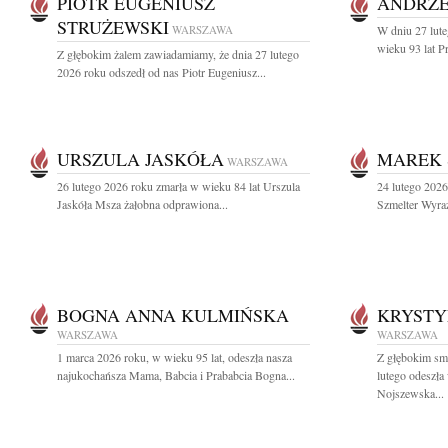
PIOTR EUGENIUSZ
ANDRZE
STRUŻEWSKI
WARSZAWA
W dniu 27 lut
wieku 93 lat P
Z głębokim żalem zawiadamiamy, że dnia 27 lutego
2026 roku odszedł od nas Piotr Eugeniusz...
URSZULA JASKÓŁA
MAREK 
WARSZAWA
26 lutego 2026 roku zmarła w wieku 84 lat Urszula
24 lutego 2026
Jaskóła Msza żałobna odprawiona...
Szmelter Wyraz
BOGNA ANNA KULMIŃSKA
KRYSTY
WARSZAWA
WARSZAWA
1 marca 2026 roku, w wieku 95 lat, odeszła nasza
Z głębokim sm
najukochańsza Mama, Babcia i Prababcia Bogna...
lutego odeszła
Nojszewska...