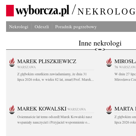
Nekrologi
Odeszli
Poradnik pogrzebowy
Inne nekrologi
MAREK PLISZKIEWICZ
MIROSŁ
WARSZAWA
76
WARSZAW
Z głębokim smutkiem zawiadamiamy, że dnia 31
W dniu 27 lipc
lipca 2026 roku, w wieku 82 lat, zmarł Prof. Marek...
Mirosława Czar
MAREK KOWALSKI
MARTA 
WARSZAWA
Osiemnaście lat temu odszedł Marek Kowalski nasz
Z głębokim sm
wspaniały nauczyciel i Przyjaciel wspomnienie o...
lipca 2026 roku