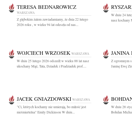
TERESA BEDNAROWICZ
RYSZAR
WARSZAWA
W dniu 24 lute
Z głębokim żalem zawiadamiamy, że dnia 22 lutego
nasz kochany M
2026 roku , w wieku 94 lat odeszła od nas...
WOJCIECH WRZOSEK
JANINA
WARSZAWA
W dniu 25 lutego 2026 odszedł w wieku 88 lat nasz
Z ogromnym s
ukochany Mąż, Tata, Dziadek i Pradziadek prof....
Janinę Ewę Zim
JACEK GNIAZDOWSKI
BOHDAN
WARSZAWA
"Ci, których kochamy nie umierają, bo miłość jest
W dniu 28 styc
nieśmiertelna" Emily Dickinson W dniu...
Bohdan Michals