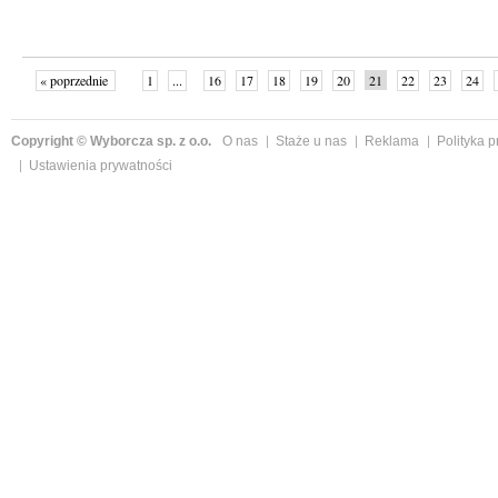
« poprzednie
1
...
16
17
18
19
20
21
22
23
24
»
Copyright © Wyborcza sp. z o.o.
O nas
Staże u nas
Reklama
Polityka 
Ustawienia prywatności