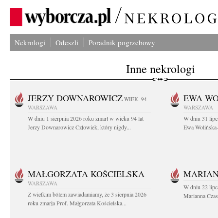
Nekrologi
Odeszli
Poradnik pogrzebowy
Inne nekrologi
JERZY DOWNAROWICZ
EWA WO
WIEK: 94
WARSZAWA
WARSZAWA
W dniu 1 sierpnia 2026 roku zmarł w wieku 94 lat
W dniu 31 lipc
Jerzy Downarowicz Człowiek, który nigdy...
Ewa Wolińska-W
MAŁGORZATA KOŚCIELSKA
MARIAN
WARSZAWA
W dniu 22 lipc
Z wielkim bólem zawiadamiamy, że 3 sierpnia 2026
Marianna Czas
roku zmarła Prof. Małgorzata Kościelska...