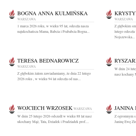
BOGNA ANNA KULMIŃSKA
KRYSTY
WARSZAWA
WARSZAWA
1 marca 2026 roku, w wieku 95 lat, odeszła nasza
Z głębokim sm
najukochańsza Mama, Babcia i Prababcia Bogna...
lutego odeszła
Nojszewska...
TERESA BEDNAROWICZ
RYSZAR
WARSZAWA
W dniu 24 lute
Z głębokim żalem zawiadamiamy, że dnia 22 lutego
nasz kochany M
2026 roku , w wieku 94 lat odeszła od nas...
WOJCIECH WRZOSEK
JANINA
WARSZAWA
W dniu 25 lutego 2026 odszedł w wieku 88 lat nasz
Z ogromnym s
ukochany Mąż, Tata, Dziadek i Pradziadek prof....
Janinę Ewę Zim