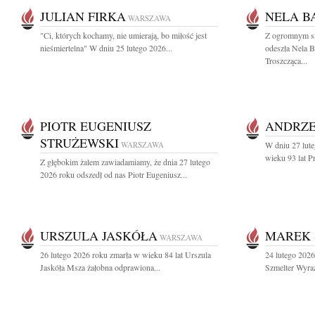
JULIAN FIRKA
NELA B
WARSZAWA
"Ci, których kochamy, nie umierają, bo miłość jest
Z ogromnym sm
nieśmiertelna" W dniu 25 lutego 2026...
odeszła Nela 
Troszcząca...
PIOTR EUGENIUSZ
ANDRZE
STRUŻEWSKI
WARSZAWA
W dniu 27 lut
wieku 93 lat P
Z głębokim żalem zawiadamiamy, że dnia 27 lutego
2026 roku odszedł od nas Piotr Eugeniusz...
URSZULA JASKÓŁA
MAREK 
WARSZAWA
26 lutego 2026 roku zmarła w wieku 84 lat Urszula
24 lutego 2026
Jaskóła Msza żałobna odprawiona...
Szmelter Wyraz