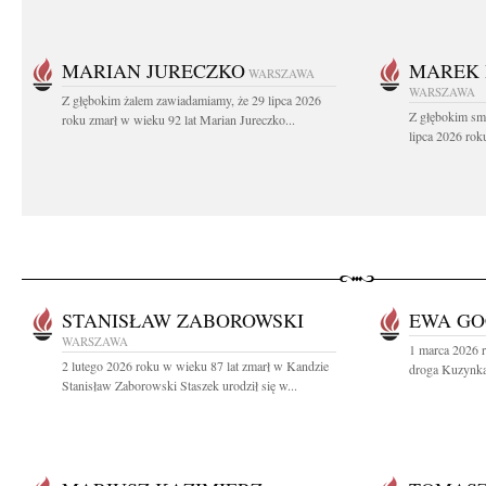
MARIAN JURECZKO
MAREK 
WARSZAWA
WARSZAWA
Z głębokim żalem zawiadamiamy, że 29 lipca 2026
Z głębokim sm
roku zmarł w wieku 92 lat Marian Jureczko...
lipca 2026 rok
STANISŁAW ZABOROWSKI
EWA GO
WARSZAWA
1 marca 2026 r
2 lutego 2026 roku w wieku 87 lat zmarł w Kandzie
droga Kuzynka 
Stanisław Zaborowski Staszek urodził się w...