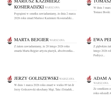
MARIUSZ KAZIMIERZ
TOMASZ
KOSIERADZKI
WARSZAWA
W dniu 3 marca
Tomasz Boski 
Pogrążeni w smutku zawiadamiamy, że dnia 2 marca
2026 roku zmarł Mariusz Kazimierz Kosieradzki...
MARTA BEJGIER
EWA PE
WARSZAWA
Z żalem zawiadamiamy, że 28 lutego 2026 roku
Z głębokim ża
zmarła Marta Bejgier artysta plastyk, absolwentka...
lutego 2026 ro
Pedrycz...
JERZY GOLISZEWSKI
ADAM A
WARSZAWA
WARSZAWA
W dniu 1 marca 2026 roku zmarł w wieku 89 lat dr
Ze smutkiem z
Jerzy Goliszewski ukochany Mąż, Tata i Dziadek...
roku odszedł 