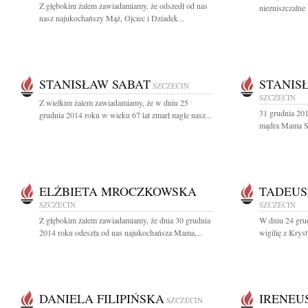
Z głębokim żalem zawiadamiamy, że odszedł od nas
niezniszczalne 
nasz najukochańszy Mąż, Ojciec i Dziadek...
STANISŁAW SABAT
STANIS
SZCZECIN
SZCZECIN
Z wielkim żalem zawiadamiamy, że w dniu 25
31 grudnia 201
grudnia 2014 roku w wieku 67 lat zmarł nagle nasz...
mądra Mama St
ELŻBIETA MROCZKOWSKA
TADEUS
SZCZECIN
SZCZECIN
Z głębokim żalem zawiadamiamy, że dnia 30 grudnia
W dniu 24 grud
2014 roku odeszła od nas najukochańsza Mama,...
wigilię z Krys
DANIELA FILIPIŃSKA
IRENEU
SZCZECIN