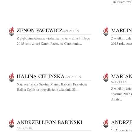
Jan Twardowsk
ZENON PACEWICZ
MARCIN
SZCZECIN
Z głębokim żalem zawiadamiamy, że w dniu 1 lutego
Z wielkim żale
2015 roku zmarł Zenon Pacewicz Ceremonia...
2015 roku zmar
HALINA CELIŃSKA
MARIAN
SZCZECIN
SZCZECIN
Najukochańsza Siostra, Mama, Babcia i Prababcia
Z wielkim żal
Halina Celińska opuściła ten świat dnia 23...
stycznia 2015 
Agaty...
ANDRZEJ LEON BABIŃSKI
ANDRZE
SZCZECIN
"...A przecież