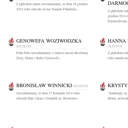
DARMO
Z głębokim żalem zawiadamiamy, że dnia 18 grudnia
2014 roku odeszła od nas Daniela Filipińska...
Z głębokim ża
grudnia 2014 
Darmochwała..
GENOWEFA WOZIWODZKA
HANNA 
SZCZECIN
OLSZTYN
Pełni bólu zawiadamiamy o śmierci naszej ukochanej
Z głębokim ża
Żony, Mamy i Babci Genowefy...
roku zmarła na
BRONISŁAW WINNICKI
KRYSTY
SZCZECIN
Zawiadamiamy, że dnia 27 listopada 2014 roku
"Zamknęły się 
odszedł Mąż, Ojciec i Dziadek śp. Bronisław...
dłonie, przesta