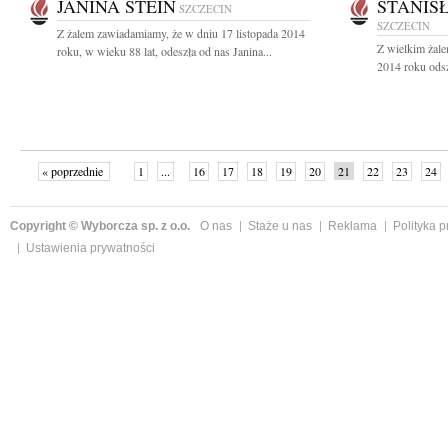
JANINA STEIN
STANIS
SZCZECIN
SZCZECIN
Z żalem zawiadamiamy, że w dniu 17 listopada 2014
Z wielkim żale
roku, w wieku 88 lat, odeszła od nas Janina...
2014 roku odsz
« poprzednie
1
...
16
17
18
19
20
21
22
23
24
»
Copyright © Wyborcza sp. z o.o.
O nas
Staże u nas
Reklama
Polityka 
Ustawienia prywatności