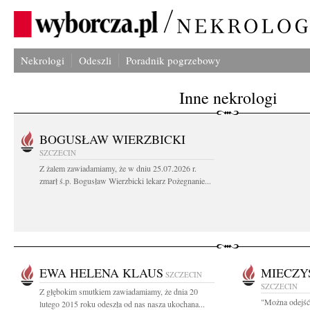
Nekrologi
Odeszli
Poradnik pogrzebowy
Inne nekrologi
BOGUSŁAW WIERZBICKI
SZCZECIN
Z żalem zawiadamiamy, że w dniu 25.07.2026 r.
zmarł ś.p. Bogusław Wierzbicki lekarz Pożegnanie...
EWA HELENA KLAUS
MIECZY
SZCZECIN
SZCZECIN
Z głębokim smutkiem zawiadamiamy, że dnia 20
"Można odejść 
lutego 2015 roku odeszła od nas nasza ukochana...